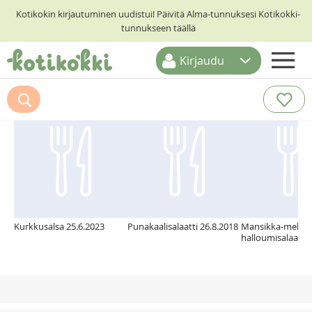
Kotikokin kirjautuminen uudistui! Päivitä Alma-tunnuksesi Kotikokki-
tunnukseen täällä
Kirjaudu
ETUSIVU
Suosittelemme myös
RESEPTIHAKU
RUOKATEEMAT
KESKUSTELUT
KOTIKOKIT
Kurkkusalsa 25.6.2023
Punakaalisalaatti 26.8.2018
Mansikka-meloni
halloumisalaatti