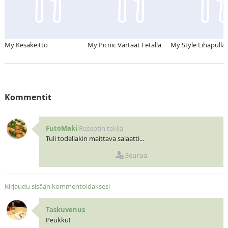
My Kesäkeitto
My Picnic Vartaat Fetalla
My Style Lihapullat
Kommentit
FutoMaki
Reseptin tekijä
Tuli todellakin maittava salaatti...
Seuraa
Kirjaudu sisään kommentoidaksesi
Taskuvenus
Peukku!