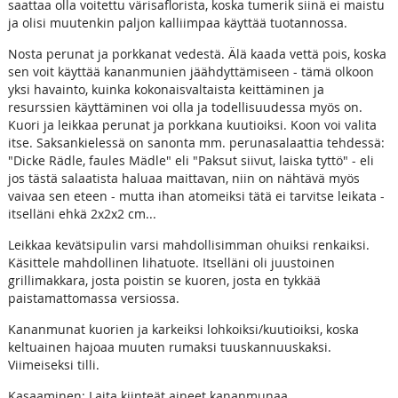
saattaa olla voitettu värisaflorista, koska tumerik siinä ei maistu
ja olisi muutenkin paljon kalliimpaa käyttää tuotannossa.
Nosta perunat ja porkkanat vedestä. Älä kaada vettä pois, koska
sen voit käyttää kananmunien jäähdyttämiseen - tämä olkoon
yksi havainto, kuinka kokonaisvaltaista keittäminen ja
resurssien käyttäminen voi olla ja todellisuudessa myös on.
Kuori ja leikkaa perunat ja porkkana kuutioiksi. Koon voi valita
itse. Saksankielessä on sanonta mm. perunasalaattia tehdessä:
"Dicke Rädle, faules Mädle" eli "Paksut siivut, laiska tyttö" - eli
jos tästä salaatista haluaa maittavan, niin on nähtävä myös
vaivaa sen eteen - mutta ihan atomeiksi tätä ei tarvitse leikata -
itselläni ehkä 2x2x2 cm...
Leikkaa kevätsipulin varsi mahdollisimman ohuiksi renkaiksi.
Käsittele mahdollinen lihatuote. Itselläni oli juustoinen
grillimakkara, josta poistin se kuoren, josta en tykkää
paistamattomassa versiossa.
Kananmunat kuorien ja karkeiksi lohkoiksi/kuutioiksi, koska
keltuainen hajoaa muuten rumaksi tuuskannuuskaksi.
Viimeiseksi tilli.
Kasaaminen: Laita kiinteät aineet kananmunaa