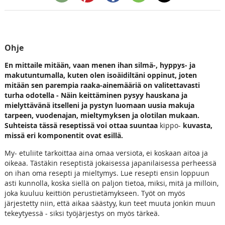
Ohje
En mittaile mitään, vaan menen ihan silmä-, hyppys- ja
makutuntumalla, kuten olen isoäidiltäni oppinut, joten
mitään sen parempia raaka-ainemääriä on valitettavasti
turha odotella - Näin keittäminen pysyy hauskana ja
mielyttävänä itselleni ja pystyn luomaan uusia makuja
tarpeen, vuodenajan, mieltymyksen ja olotilan mukaan.
Suhteista tässä reseptissä voi ottaa suuntaa
kippo-
kuvasta,
missä eri komponentit ovat esillä.
My- etuliite tarkoittaa aina omaa versiota, ei koskaan aitoa ja
oikeaa. Tästäkin reseptistä jokaisessa japanilaisessa perheessä
on ihan oma resepti ja mieltymys. Lue resepti ensin loppuun
asti kunnolla, koska siellä on paljon tietoa, miksi, mitä ja milloin,
joka kuuluu keittiön perustietämykseen. Työt on myös
järjestetty niin, että aikaa säästyy, kun teet muuta jonkin muun
tekeytyessä - siksi työjärjestys on myös tärkeä.