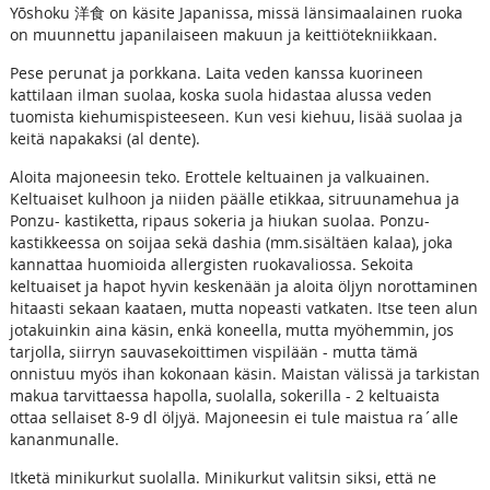
Yōshoku 洋食 on käsite Japanissa, missä länsimaalainen ruoka
on muunnettu japanilaiseen makuun ja keittiötekniikkaan.
Pese perunat ja porkkana. Laita veden kanssa kuorineen
kattilaan ilman suolaa, koska suola hidastaa alussa veden
tuomista kiehumispisteeseen. Kun vesi kiehuu, lisää suolaa ja
keitä napakaksi (al dente).
Aloita majoneesin teko. Erottele keltuainen ja valkuainen.
Keltuaiset kulhoon ja niiden päälle etikkaa, sitruunamehua ja
Ponzu- kastiketta, ripaus sokeria ja hiukan suolaa. Ponzu-
kastikkeessa on soijaa sekä dashia (mm.sisältäen kalaa), joka
kannattaa huomioida allergisten ruokavaliossa. Sekoita
keltuaiset ja hapot hyvin keskenään ja aloita öljyn norottaminen
hitaasti sekaan kaataen, mutta nopeasti vatkaten. Itse teen alun
jotakuinkin aina käsin, enkä koneella, mutta myöhemmin, jos
tarjolla, siirryn sauvasekoittimen vispilään - mutta tämä
onnistuu myös ihan kokonaan käsin. Maistan välissä ja tarkistan
makua tarvittaessa hapolla, suolalla, sokerilla - 2 keltuaista
ottaa sellaiset 8-9 dl öljyä. Majoneesin ei tule maistua ra´alle
kananmunalle.
Itketä minikurkut suolalla. Minikurkut valitsin siksi, että ne