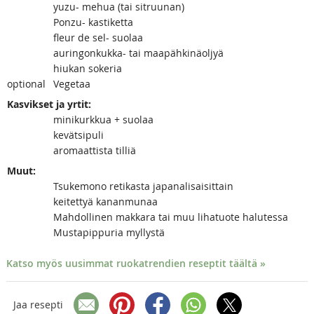
yuzu- mehua (tai sitruunan)
Ponzu- kastiketta
fleur de sel- suolaa
auringonkukka- tai maapähkinäoljyä
hiukan sokeria
optional
Vegetaa
Kasvikset ja yrtit:
minikurkkua + suolaa
kevätsipuli
aromaattista tilliä
Muut:
Tsukemono retikasta japanalisaisittain
keitettyä kananmunaa
Mahdollinen makkara tai muu lihatuote halutessa
Mustapippuria myllystä
Katso myös uusimmat ruokatrendien reseptit täältä »
Jaa resepti