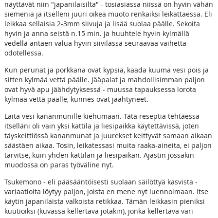
näyttävät niin "japanilaisilta" - tosiasiassa niissä on hyvin vähän
siemeniä ja itselleni juuri oikea muoto renkaiksi leikattaessa. Eli
leikkaa sellaisia 2-3mm siivuja ja lisää suolaa päälle. Sekoita
hyvin ja anna seistä n.15 min. ja huuhtele hyvin kylmällä
vedellä antaen valua hyvin siivilässä seuraavaa vaihetta
odotellessa.
Kun perunat ja porkkana ovat kypsiä, kaada kuuma vesi pois ja
sitten kylmää vettä päälle. Jääpalat ja mahdollisimman paljon
ovat hyvä apu jäähdytyksessä - muussa tapauksessa lorota
kylmää vettä päälle, kunnes ovat jäähtyneet.
Laita vesi kananmunille kiehumaan. Tätä reseptiä tehtäessä
itselläni oli vain yksi kattila ja liesipaikka käytettävissä, joten
täyskeittiössä kananmunat ja juurekset keittyvät samaan aikaan
säästäen aikaa. Tosin, leikatessasi muita raaka-aineita, ei paljon
tarvitse, kuin yhden kattilan ja liesipaikan. Ajastin jossakin
muodossa on paras työväline nyt.
Tsukemono - eli pääsääntöisesti suolaan säilöttyä kasvista -
variaatioita löytyy paljon, joista en mene nyt luennoimaan. Itse
käytin japanilaista valkoista retikkaa. Tämän leikkasin pieniksi
kuutioiksi (kuvassa kellertävä jotakin), jonka kellertävä väri