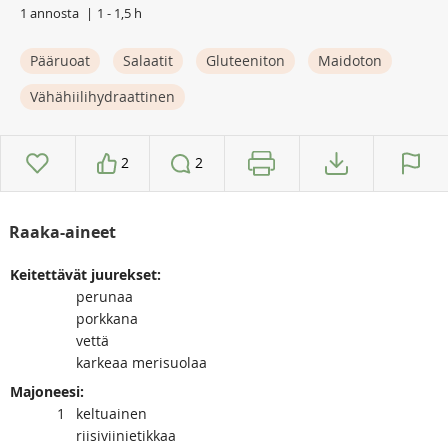
1 annosta
1 - 1,5 h
Pääruoat
Salaatit
Gluteeniton
Maidoton
Vähähiilihydraattinen
2
2
Raaka-aineet
Keitettävät juurekset:
perunaa
porkkana
vettä
karkeaa merisuolaa
Majoneesi:
1
keltuainen
riisiviinietikkaa