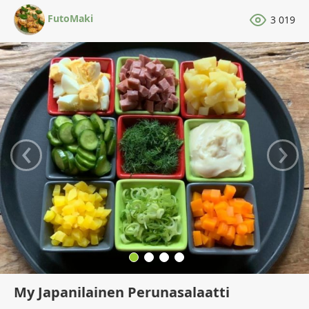
FutoMaki
3 019
‹
›
My Japanilainen Perunasalaatti