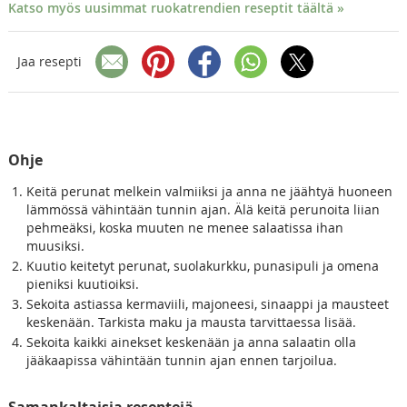
Katso myös uusimmat ruokatrendien reseptit täältä »
Jaa resepti
Ohje
Keitä perunat melkein valmiiksi ja anna ne jäähtyä huoneen
lämmössä vähintään tunnin ajan. Älä keitä perunoita liian
pehmeäksi, koska muuten ne menee salaatissa ihan
muusiksi.
Kuutio keitetyt perunat, suolakurkku, punasipuli ja omena
pieniksi kuutioiksi.
Sekoita astiassa kermaviili, majoneesi, sinaappi ja mausteet
keskenään. Tarkista maku ja mausta tarvittaessa lisää.
Sekoita kaikki ainekset keskenään ja anna salaatin olla
jääkaapissa vähintään tunnin ajan ennen tarjoilua.
Samankaltaisia reseptejä