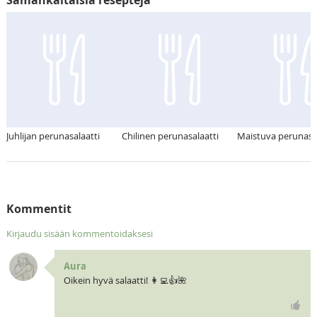
Juhlijan perunasalaatti
Chilinen perunasalaatti
Maistuva perunasal
Kommentit
Kirjaudu sisään kommentoidaksesi
Aura
Oikein hyvä salaatti! 👩‍💻👍🌺