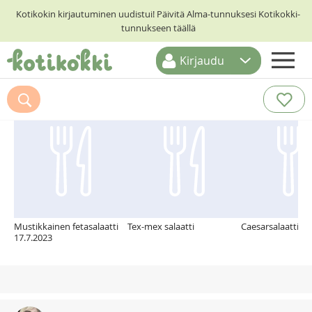
Kotikokin kirjautuminen uudistui! Päivitä Alma-tunnuksesi Kotikokki-
tunnukseen täällä
Kirjaudu
ETUSIVU
Suosittelemme myös
RESEPTIHAKU
RUOKATEEMAT
KESKUSTELUT
KOTIKOKIT
Mustikkainen fetasalaatti
Tex-mex salaatti
Caesarsalaatti
17.7.2023