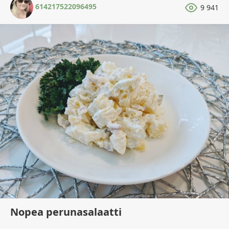
614217522096495
9 941
Nopea perunasalaatti