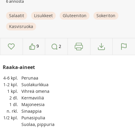
6 annosta
Salaatit
Lisukkeet
Gluteeniton
Sokeriton
Kasvisruoka
9
2
Raaka-aineet
4-6
kpl.
Perunaa
1-2
kpl.
Suolakurkkua
1
kpl.
Vihreä omena
2
dl.
Kermaviiliä
1
dl.
Majoneesia
n.
rkl.
Sinaappia
1/2
kpl.
Punasipulia
Suolaa, pippuria