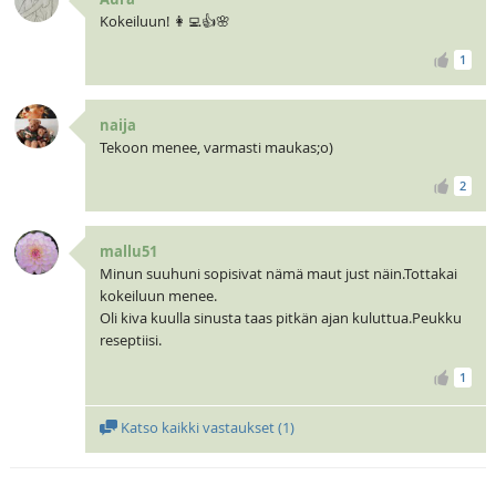
Kokeiluun! 👩‍💻👍🌸
1
naija
Tekoon menee, varmasti maukas;o)
2
mallu51
Minun suuhuni sopisivat nämä maut just näin.Tottakai
kokeiluun menee.
Oli kiva kuulla sinusta taas pitkän ajan kuluttua.Peukku
reseptiisi.
1
Katso kaikki vastaukset (
1
)