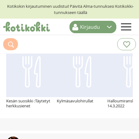
Kotikokin kirjautuminen uudistui! Päivitä Alma-tunnuksesi Kotikokki-
tunnukseen täällä
Kirjaudu
ETUSIVU
Suosittelemme myös
RESEPTIHAKU
RUOKATEEMAT
KESKUSTELUT
KOTIKOKIT
Kesän suosikki :Täytetyt
Kylmäsavulohirullat
Halloumiranskala
herkkusienet
14.3.2022