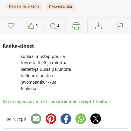
Kananmunaton
Kasvisruoka
5
4
Raaka-aineet
suolaa, mustapippuria
tuoretta tilliä ja minttua
keitettyjä uusia perunoita
halloum-juustoa
(avomaan)kurkkua
fenkolia
Katso myös uusimmat ruokatrendien reseptit täältä »
Jaa resepti