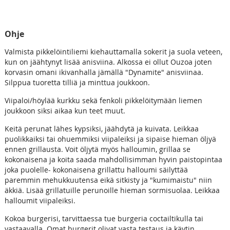
Ohje
Valmista pikkelöintiliemi kiehauttamalla sokerit ja suola veteen,
kun on jäähtynyt lisää anisviina. Alkossa ei ollut Ouzoa joten
korvasin omani ikivanhalla jämällä "Dynamite" anisviinaa.
Silppua tuoretta tilliä ja minttua joukkoon.
Viipaloi/höylää kurkku sekä fenkoli pikkelöitymään liemen
joukkoon siksi aikaa kun teet muut.
Keitä perunat lähes kypsiksi, jäähdytä ja kuivata. Leikkaa
puolikkaiksi tai ohuemmiksi viipaleiksi ja sipaise hieman öljyä
ennen grillausta. Voit öljytä myös halloumin, grillaa se
kokonaisena ja koita saada mahdollisimman hyvin paistopintaa
joka puolelle- kokonaisena grillattu halloumi säilyttää
paremmin mehukkuutensa eikä sitkisty ja "kumimaistu" niin
äkkiä. Lisää grillatuille perunoille hieman sormisuolaa. Leikkaa
halloumit viipaleiksi.
Kokoa burgerisi, tarvittaessa tue burgeria coctailtikulla tai
vastaavalla. Omat burgerit olivat vasta testaus ja käytin