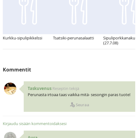
Kurkku-sipulipikkelssi
Tsatsiki-perunasalaatti
Sipuliporkkanakur
(27.7.08)
Kommentit
Taskuvenus
Reseptin tekijä
Perunasta irtoaa taas vaikka mitä- sesongin paras tuote!
Seuraa
Kirjaudu sisään kommentoidaksesi
Aura