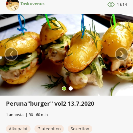
Taskuvenus
4 614
‹
›
Peruna"burger" vol2 13.7.2020
1 annosta
30 - 60 min
Alkupalat
Gluteeniton
Sokeriton