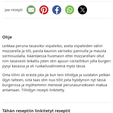
Jaa resepti
Ohje
Leikkaa peruna tasaisiksi viipaleiksi, aseta viipaleiden väliin
mozzarella ja tilli, paista kauniin väriseksi pannulla ja mausta
sormisuolalla. Kääntäessä huomasin ettei mozzarellani ollut
niin tasaisesti leikattu joten otin apuun coctailtikun jolla burgeri
pysyi kasassa ja oli ruokailuvälineenä myös tässä.
Oma tillini oli erästä jota jäi kun tein tilliöljyä ja suodatin pelkän
öljyn talteen, siitä taas otin nuo tillit joita hyödynsin nyt tässä
burgerissa ja myöhemmin menevät perunasurvokseen makua
antamaan. Tilliöljyn resepti linkitetty.
Tähän reseptiin linkitetyt reseptit