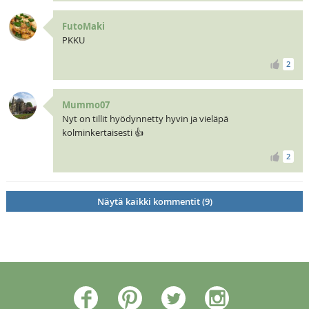
FutoMaki
PKKU
2
Mummo07
Nyt on tillit hyödynnetty hyvin ja vieläpä
kolminkertaisesti 👍
2
Näytä kaikki kommentit (9)