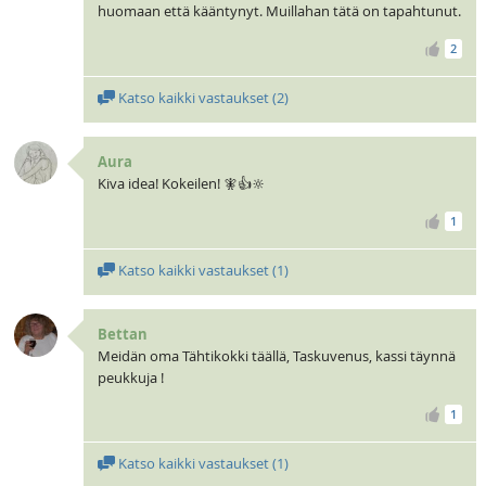
huomaan että kääntynyt. Muillahan tätä on tapahtunut.
2
Katso kaikki vastaukset (
2
)
Aura
Kiva idea! Kokeilen! 🧚👍🔆
1
Katso kaikki vastaukset (
1
)
Bettan
Meidän oma Tähtikokki täällä, Taskuvenus, kassi täynnä
peukkuja !
1
Katso kaikki vastaukset (
1
)