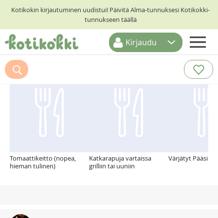
Kotikokin kirjautuminen uudistui! Päivitä Alma-tunnuksesi Kotikokki-
tunnukseen täällä
Kirjaudu
ETUSIVU
Suosittelemme myös
RESEPTIHAKU
RUOKATEEMAT
KESKUSTELUT
KOTIKOKIT
Tomaattikeitto (nopea,
Katkarapuja vartaissa
Värjätyt Pääsiäi
hieman tulinen)
grilliin tai uuniin