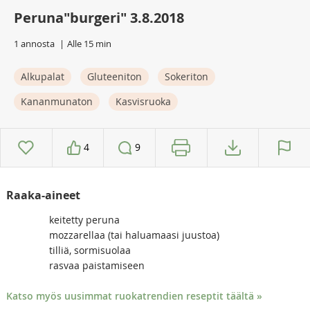
Peruna"burgeri" 3.8.2018
1 annosta
Alle 15 min
Alkupalat
Gluteeniton
Sokeriton
Kananmunaton
Kasvisruoka
4
9
Raaka-aineet
keitetty peruna
mozzarellaa (tai haluamaasi juustoa)
tilliä, sormisuolaa
rasvaa paistamiseen
Katso myös uusimmat ruokatrendien reseptit täältä »