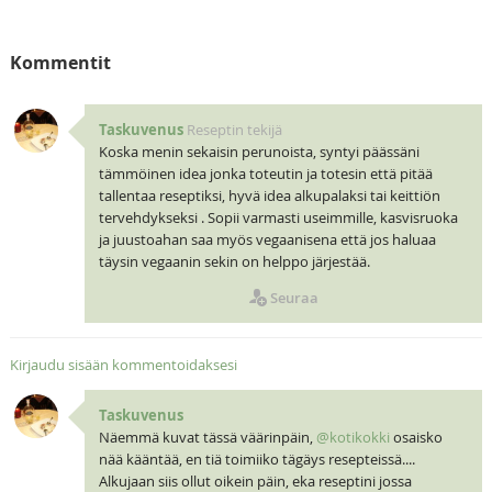
Kommentit
Taskuvenus
Reseptin tekijä
Koska menin sekaisin perunoista, syntyi päässäni
tämmöinen idea jonka toteutin ja totesin että pitää
tallentaa reseptiksi, hyvä idea alkupalaksi tai keittiön
tervehdykseksi . Sopii varmasti useimmille, kasvisruoka
ja juustoahan saa myös vegaanisena että jos haluaa
täysin vegaanin sekin on helppo järjestää.
Seuraa
Kirjaudu sisään kommentoidaksesi
Taskuvenus
Näemmä kuvat tässä väärinpäin,
@kotikokki
osaisko
nää kääntää, en tiä toimiiko tägäys resepteissä....
Alkujaan siis ollut oikein päin, eka reseptini jossa