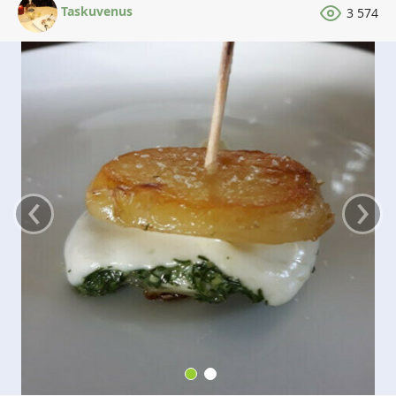
Taskuvenus
3 574
‹
›