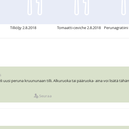
Tilliöljy 2.8.2018
Tomaatti-ceviche 2.8.2018
Perunagratiini
ä
li uusi peruna kruununaan tilli. Alkuruoka tai pääruoka- aina voi lisätä tähä
Seuraa