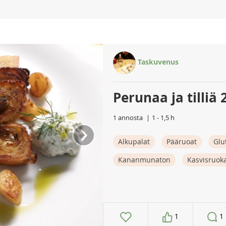
Taskuvenus
Perunaa ja tilliä 
1 annosta
1 - 1,5 h
›
Alkupalat
Pääruoat
Glu
Kananmunaton
Kasvisruok
1
1