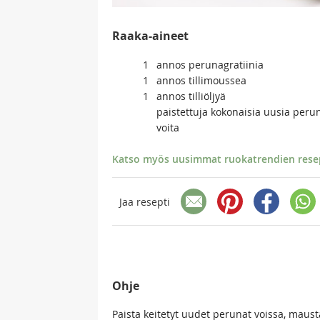
Raaka-aineet
1
annos perunagratiinia
1
annos tillimoussea
1
annos tilliöljyä
paistettuja kokonaisia uusia peru
voita
Katso myös uusimmat ruokatrendien resept
Jaa resepti
Ohje
Paista keitetyt uudet perunat voissa, maust