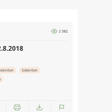
2 582
2.8.2018
teeniton
Sokeriton
a