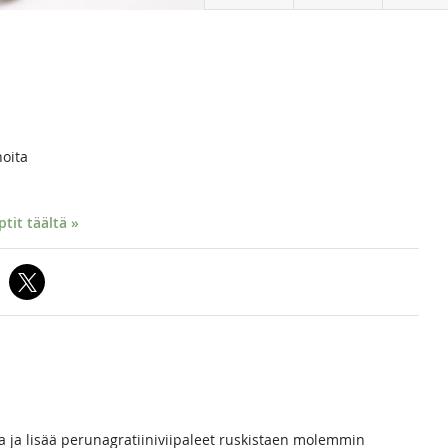
noita
it täältä »
a ja lisää perunagratiiniviipaleet ruskistaen molemmin