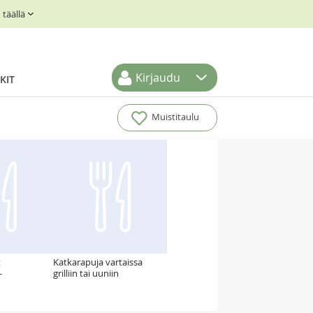
täällä
Kirjaudu
KIT
Muistitaulu
t
Katkarapuja vartaissa
-
grilliin tai uuniin