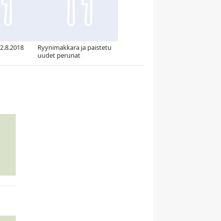
 2.8.2018
Ryynimakkara ja paistetu
uudet perunat
n