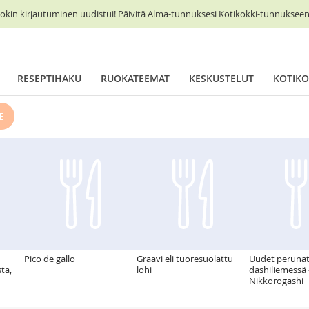
okin kirjautuminen uudistui! Päivitä Alma-tunnuksesi Kotikokki-tunnukseen 
RESEPTIHAKU
RUOKATEEMAT
KESKUSTELUT
KOTIKO
E
Pico de gallo
Graavi eli tuoresuolattu
Uudet peruna
ta,
lohi
dashiliemessä 
Nikkorogashi