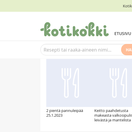
Kotik
ETUSIVU
HA
Suosittelemme myös
2 pientä pannuleipää
Keitto paahdetusta
25.1.2023
makeasta valkosipulis
leivästä ja mantelista