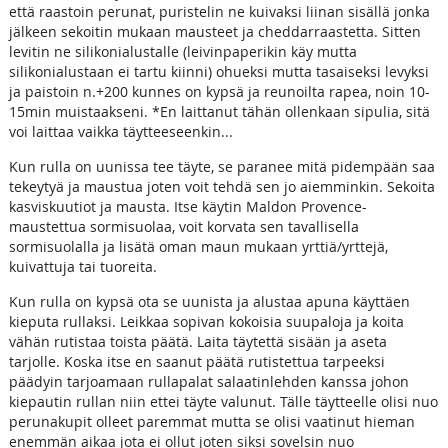
että raastoin perunat, puristelin ne kuivaksi liinan sisällä jonka
jälkeen sekoitin mukaan mausteet ja cheddarraastetta. Sitten
levitin ne silikonialustalle (leivinpaperikin käy mutta
silikonialustaan ei tartu kiinni) ohueksi mutta tasaiseksi levyksi
ja paistoin n.+200 kunnes on kypsä ja reunoilta rapea, noin 10-
15min muistaakseni. *En laittanut tähän ollenkaan sipulia, sitä
voi laittaa vaikka täytteeseenkin...
Kun rulla on uunissa tee täyte, se paranee mitä pidempään saa
tekeytyä ja maustua joten voit tehdä sen jo aiemminkin. Sekoita
kasviskuutiot ja mausta. Itse käytin Maldon Provence-
maustettua sormisuolaa, voit korvata sen tavallisella
sormisuolalla ja lisätä oman maun mukaan yrttiä/yrttejä,
kuivattuja tai tuoreita.
Kun rulla on kypsä ota se uunista ja alustaa apuna käyttäen
kieputa rullaksi. Leikkaa sopivan kokoisia suupaloja ja koita
vähän rutistaa toista päätä. Laita täytettä sisään ja aseta
tarjolle. Koska itse en saanut päätä rutistettua tarpeeksi
päädyin tarjoamaan rullapalat salaatinlehden kanssa johon
kiepautin rullan niin ettei täyte valunut. Tälle täytteelle olisi nuo
perunakupit olleet paremmat mutta se olisi vaatinut hieman
enemmän aikaa jota ei ollut joten siksi sovelsin nuo