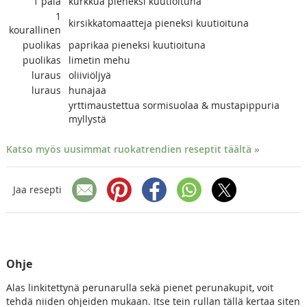
1
pala
kurkkua pieneksi kuutioituna
1
kirsikkatomaatteja pieneksi kuutioituna
kourallinen
puolikas
paprikaa pieneksi kuutioituna
puolikas
limetin mehu
luraus
oliiviöljyä
luraus
hunajaa
yrttimaustettua sormisuolaa & mustapippuria
myllystä
Katso myös uusimmat ruokatrendien reseptit täältä »
Jaa resepti
Ohje
Alas linkitettynä perunarulla sekä pienet perunakupit, voit
tehdä niiden ohjeiden mukaan. Itse tein rullan tällä kertaa siten