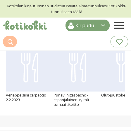
Kotikokin kirjautuminen uudistui! Päivitä Alma-tunnuksesi Kotikokki-
tunnukseen täällä
Kirjaudu
ETUSIVU
Suosittelemme myös
RESEPTIHAKU
RUOKATEEMAT
KESKUSTELUT
KOTIKOKIT
Veriappelsiini carpaccio
Punaviinigazpacho -
Olut-juustokeitto
2.2.2023
espanjalainen kylmä
tomaattikeitto