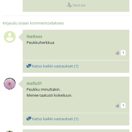
Seuraa
Kirjaudu sisään kommentoidaksesi
IlseRoos
Peukkuherkkua
1
Katso kaikki vastaukset (
1
)
mallu51
Peukku minultakin.
Menee taatusti kokeiluun.
1
Katso kaikki vastaukset (
1
)