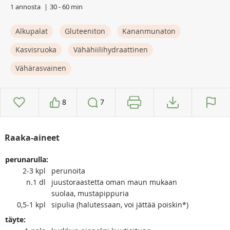
1 annosta
30 - 60 min
Alkupalat
Gluteeniton
Kananmunaton
Kasvisruoka
Vähähiilihydraattinen
Vähärasvainen
8
7
Raaka-aineet
perunarulla:
2-3
kpl
perunoita
n.1
dl
juustoraastetta oman maun mukaan
suolaa, mustapippuria
0,5-1
kpl
sipulia (halutessaan, voi jättää poiskin*)
täyte: