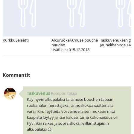
KurkkuSalaatti
Alkuruoka/Amuse bouche
Taskuvenuksen gril
naudan
jauhelihapirde 14.
sisäfileestä15.12.2018
Kommentit
Taskuvenus
Reseptin tekijä
Käy hyvin alkupalaksi tai amuse bouchen tapaan
ruokahalun herättäjäksi, annoskokoa säätämällä
varsinkin. Täytteitä voi vaihdella sen mukaan mitä
kaapista löytyy ja itse haluaa, tämä kokonaisuus oli
hyvinkin raikas ja sopi siskoksille illanistujaisiin
alkupalaksi 😉