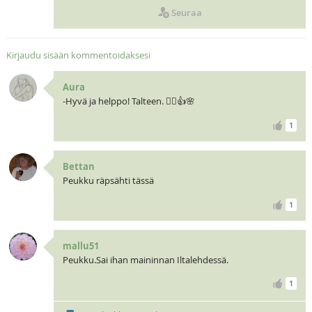
Seuraa
Kirjaudu sisään kommentoidaksesi
Aura
-Hyvä ja helppo! Talteen. 🧝‍♀️👍🌸
1
Bettan
Peukku räpsähti tässä
1
mallu51
Peukku.Sai ihan maininnan Iltalehdessä.
1