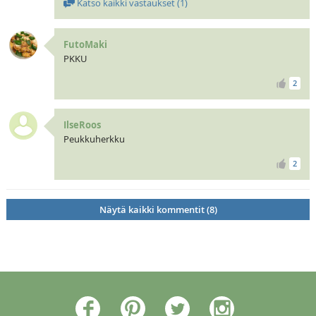
Katso kaikki vastaukset (
1
)
FutoMaki
PKKU
2
IlseRoos
Peukkuherkku
2
Näytä kaikki kommentit (8)