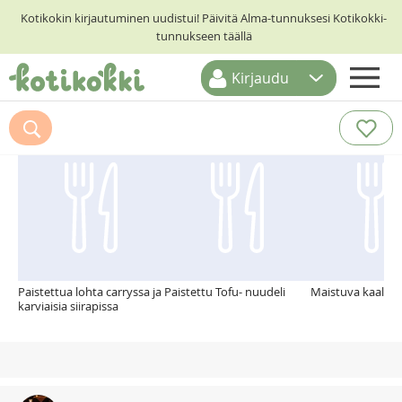
Kotikokin kirjautuminen uudistui! Päivitä Alma-tunnuksesi Kotikokki-
tunnukseen täällä
Kirjaudu
ETUSIVU
Suosittelemme myös
RESEPTIHAKU
RUOKATEEMAT
KESKUSTELUT
KOTIKOKIT
Paistettua lohta carryssa ja
Paistettu Tofu- nuudeli
Maistuva kaalipa
karviaisia siirapissa