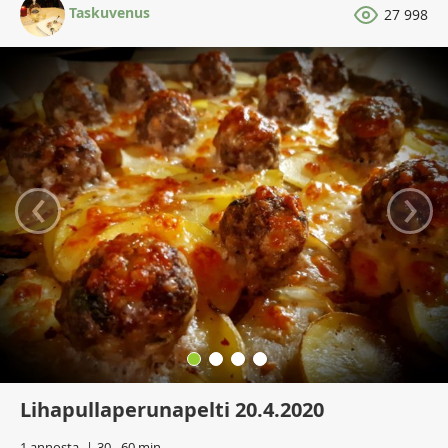
Taskuvenus
27 998
‹
›
Lihapullaperunapelti 20.4.2020
1 annosta
30 - 60 min