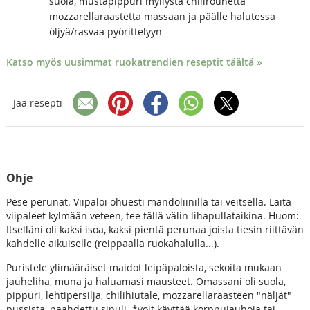
suola, mustapippuri myllystä chilirouhetta
mozzarellaraastetta massaan ja päälle halutessa
öljyä/rasvaa pyörittelyyn
Katso myös uusimmat ruokatrendien reseptit täältä »
Jaa resepti
Ohje
Pese perunat. Viipaloi ohuesti mandoliinilla tai veitsellä. Laita
viipaleet kylmään veteen, tee tällä välin lihapullataikina. Huom:
Itselläni oli kaksi isoa, kaksi pientä perunaa joista tiesin riittävän
kahdelle aikuiselle (reippaalla ruokahalulla...).
Puristele ylimääräiset maidot leipäpaloista, sekoita mukaan
jauheliha, muna ja haluamasi mausteet. Omassani oli suola,
pippuri, lehtipersilja, chilihiutale, mozzarellaraasteen "näljät"
pussista, paahdettu sipuli. *voit käyttää korppujauhoja tai