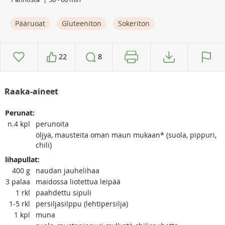
Pääruoat
Gluteeniton
Sokeriton
22
8
Raaka-aineet
Perunat:
n.4
kpl
perunoita
öljyä, mausteita oman maun mukaan* (suola, pippuri,
chili)
lihapullat:
400
g
naudan jauhelihaa
3
palaa
maidossa liotettua leipää
1
rkl
paahdettu sipuli
1-5
rkl
persiljasilppu (lehtipersilja)
1
kpl
muna