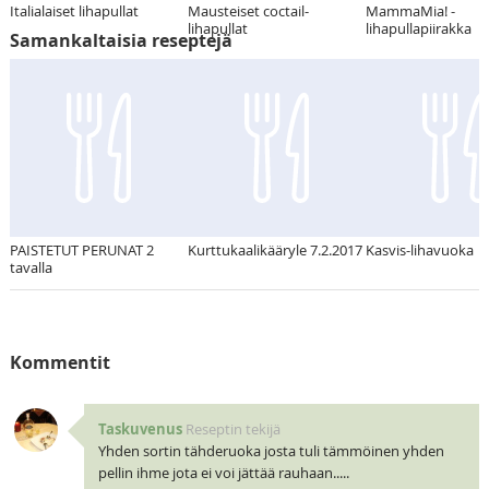
Italialaiset lihapullat
Mausteiset coctail-
MammaMia! -
lihapullat
lihapullapiirakka
Samankaltaisia reseptejä
PAISTETUT PERUNAT 2
Kurttukaalikääryle 7.2.2017
Kasvis-lihavuoka
tavalla
Kommentit
Taskuvenus
Reseptin tekijä
Yhden sortin tähderuoka josta tuli tämmöinen yhden
pellin ihme jota ei voi jättää rauhaan.....