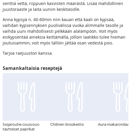
senttiä vettä, riippuen kasvisten määrästä. Lisää mahdollinen
juustoraaste ja laita uuniin keskitasolle.
Anna kypsyä n. 40-60min niin kauan että kaali on kypsää,
vaihdan kypsennyksen puolivälissä vuoka alimmalle tasolle ja
vaihda uuni mahdollisesti pelkkään alalämpöön. Voit myös
esikypsentää aineksia keittämällä, jolloin laatikko tulee hieman
joutuisammin, voit myös tällöin jättää osan vedestä pois.
Tarjoa raejuuston kanssa.
Samankaltaisia reseptejä
Soijarouhe-couscous-
Chilinen linssikeitto
Aura-makaronilaat
täytteiset paprikat