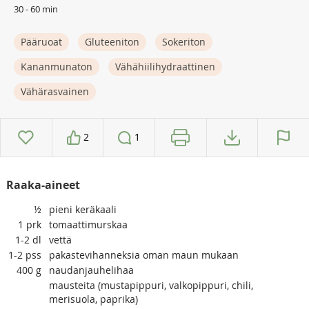
30 - 60 min
Pääruoat
Gluteeniton
Sokeriton
Kananmunaton
Vähähiilihydraattinen
Vähärasvainen
2
1
Raaka-aineet
½
pieni keräkaali
1
prk
tomaattimurskaa
1-2
dl
vettä
1-2
pss
pakastevihanneksia oman maun mukaan
400
g
naudanjauhelihaa
mausteita (mustapippuri, valkopippuri, chili,
merisuola, paprika)