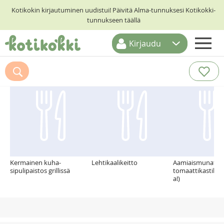
Kotikokin kirjautuminen uudistui! Päivitä Alma-tunnuksesi Kotikokki-
tunnukseen täällä
Kirjaudu
ETUSIVU
Suosittelemme myös
RESEPTIHAKU
RUOKATEEMAT
KESKUSTELUT
KOTIKOKIT
Kermainen kuha-
Lehtikaalikeitto
Aamiaismunat
sipulipaistos grillissä
tomaattikastikk
a!)