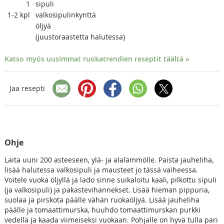
1
sipuli
1-2
kpl
valkosipulinkynttä
öljyä
(juustoraastetta halutessa)
Katso myös uusimmat ruokatrendien reseptit täältä »
Jaa resepti
Ohje
Laita uuni 200 asteeseen, ylä- ja alalämmölle. Paista jauheliha,
lisää halutessa valkosipuli ja mausteet jo tässä vaiheessa.
Voitele vuoka öljyllä ja lado sinne suikaloitu kaali, pilkottu sipuli
(ja valkosipuli) ja pakastevihannekset. Lisää hieman pippuria,
suolaa ja pirskota päälle vähän ruokaöljyä. Lisää jauheliha
päälle ja tomaattimurska, huuhdo tomaattimurskan purkki
vedellä ja kaada viimeiseksi vuokaan. Pohjalle on hyvä tulla pari