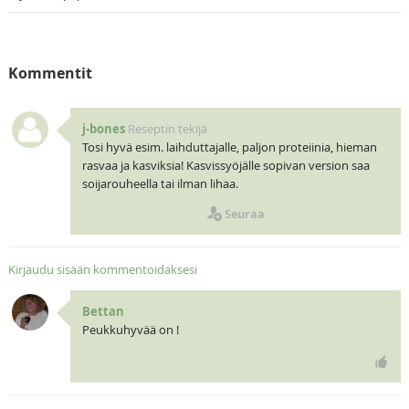
Kommentit
j-bones
Reseptin tekijä
Tosi hyvä esim. laihduttajalle, paljon proteiinia, hieman
rasvaa ja kasviksia! Kasvissyöjälle sopivan version saa
soijarouheella tai ilman lihaa.
Seuraa
Kirjaudu sisään kommentoidaksesi
Bettan
Peukkuhyvää on !