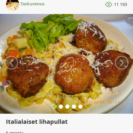
Taskuvenus
11 193
‹
›
Italialaiset lihapullat
6 annosta