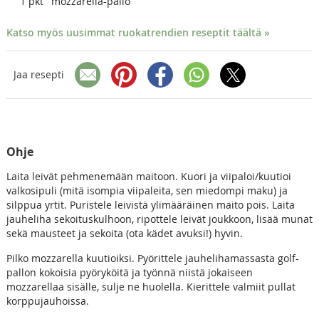
1
pkt
mozzarella-pallo
Katso myös uusimmat ruokatrendien reseptit täältä »
Jaa resepti
Ohje
Laita leivät pehmenemään maitoon. Kuori ja viipaloi/kuutioi
valkosipuli (mitä isompia viipaleita, sen miedompi maku) ja
silppua yrtit. Puristele leivistä ylimääräinen maito pois. Laita
jauheliha sekoituskulhoon, ripottele leivät joukkoon, lisää munat
sekä mausteet ja sekoita (ota kädet avuksi!) hyvin.
Pilko mozzarella kuutioiksi. Pyörittele jauhelihamassasta golf-
pallon kokoisia pyöryköitä ja työnnä niistä jokaiseen
mozzarellaa sisälle, sulje ne huolella. Kierittele valmiit pullat
korppujauhoissa.