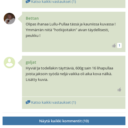
Katso kaikki vastaukset (
1
)
Bettan
Olipas ihanaa Lullu-Pullaa tässä ja kauniissa kuvassa !
Ymmärrän niitä "hotkijoitakin" aivan täydellisesti,
peukku !
1
goljat
Hyviä! Ja todellakin täyttäviä, 600g sain 16 lihapullaa
joista jaksoin syödä neljä vaikka oli aika kova nälkä.
Lisätty kuvia.
Katso kaikki vastaukset (
1
)
Näytä kaikki kommentit (10)