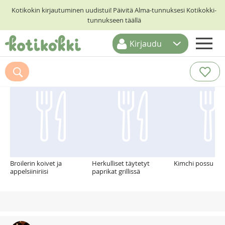
Kotikokin kirjautuminen uudistui! Päivitä Alma-tunnuksesi Kotikokki-
tunnukseen täällä
Kirjaudu
ETUSIVU
Suosittelemme myös
RESEPTIHAKU
RUOKATEEMAT
KESKUSTELUT
KOTIKOKIT
Broilerin koivet ja
Herkulliset täytetyt
Kimchi possu stir
appelsiiniriisi
paprikat grillissä