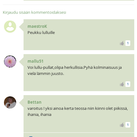
Kirjaudu sisään kommentoidaksesi
maestroK
Peukku lulluille
1
mallu51
Voi lullu-pullat,olipa herkullisia.Pyhä kolminaisuus ja
vielä lämmin juusto.
1
Bettan
varoitus ! yksi ainoa kerta teossa niin kiinni olet piikissä,
ihania, ihania
1