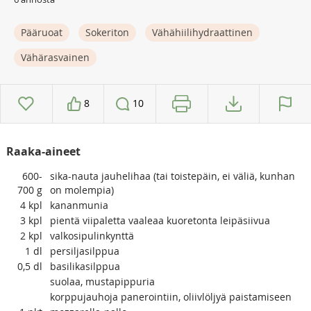
Pääruoat
Sokeriton
Vähähiilihydraattinen
Vähärasvainen
8
10
Raaka-aineet
600-
sika-nauta jauhelihaa (tai toistepäin, ei väliä, kunhan
700
g
on molempia)
4
kpl
kananmunia
3
kpl
pientä viipaletta vaaleaa kuoretonta leipäsiivua
2
kpl
valkosipulinkynttä
1
dl
persiljasilppua
0,5
dl
basilikasilppua
suolaa, mustapippuria
korppujauhoja panerointiin, oliivlöljyä paistamiseen