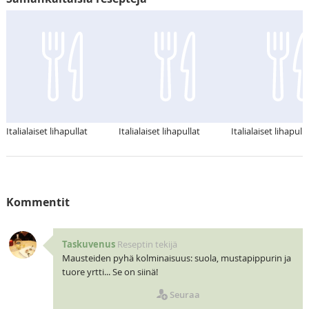
Italialaiset lihapullat
Italialaiset lihapullat
Italialaiset lihapulla
Kommentit
Taskuvenus
Reseptin tekijä
Mausteiden pyhä kolminaisuus: suola, mustapippurin ja
tuore yrtti... Se on siinä!
Seuraa