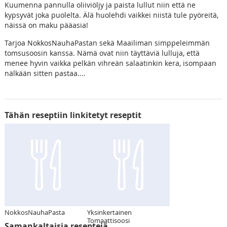
Kuumenna pannulla oliiviöljy ja paista lullut niin että ne
kypsyvät joka puolelta. Älä huolehdi vaikkei niistä tule pyöreitä,
näissä on maku pääasia!
Tarjoa NokkosNauhaPastan sekä Maailiman simppeleimmän
tomsusoosin kanssa. Nämä ovat niin täyttäviä lulluja, että
menee hyvin vaikka pelkän vihreän salaatinkin kera, isompaan
nälkään sitten pastaa....
Tähän reseptiin linkitetyt reseptit
NokkosNauhaPasta
Yksinkertainen
Tomaattisoosi
Samankaltaisia reseptejä