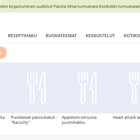
okin kirjautuminen uudistui! Päivitä Alma-tunnuksesi Kotikokki-tunnukseen 
RESEPTIHAKU
RUOKATEEMAT
KESKUSTELUT
KOTIKO
E
kka
Puolalaiset pannukakut -
Appelsiini-sitruuna
Heart attack w
"Racuchy"
juustokakku