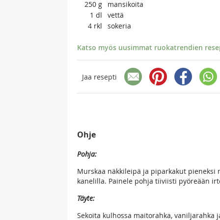
250
g
mansikoita
1
dl
vettä
4
rkl
sokeria
Katso myös uusimmat ruokatrendien resept
Jaa resepti
Ohje
Pohja:
Murskaa näkkileipä ja piparkakut pieneksi 
kanelilla. Painele pohja tiiviisti pyöreään 
Täyte:
Sekoita kulhossa maitorahka, vaniljarahka ja