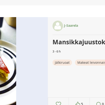
J-Saarela
Mansikkajuustok
3 - 6 h
Jälkiruoat
Makeat leivonnai
5
0