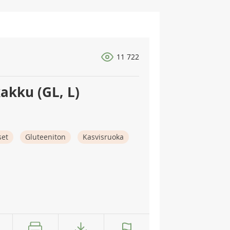
11 722
akku (GL, L)
set
Gluteeniton
Kasvisruoka