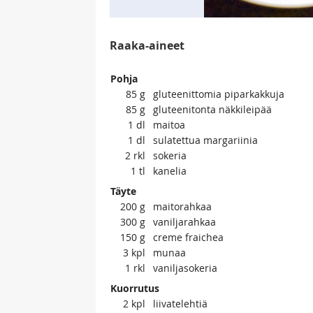
Raaka-aineet
Pohja
85
g
gluteenittomia piparkakkuja
85
g
gluteenitonta näkkileipää
1
dl
maitoa
1
dl
sulatettua margariinia
2
rkl
sokeria
1
tl
kanelia
Täyte
200
g
maitorahkaa
300
g
vaniljarahkaa
150
g
creme fraichea
3
kpl
munaa
1
rkl
vaniljasokeria
Kuorrutus
2
kpl
liivatelehtiä