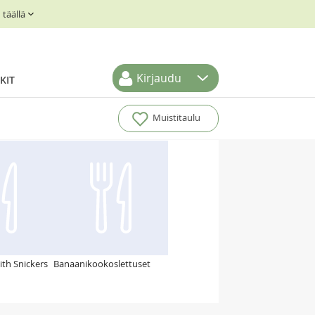
täällä
Kirjaudu
KIT
Muistitaulu
ith Snickers
Banaanikookoslettuset