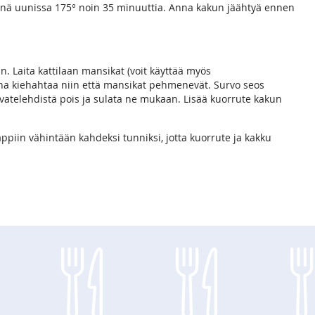
nnä uunissa 175° noin 35 minuuttia. Anna kakun jäähtyä ennen
n. Laita kattilaan mansikat (voit käyttää myös
Anna kiehahtaa niin että mansikat pehmenevät. Survo seos
iivatelehdistä pois ja sulata ne mukaan. Lisää kuorrute kakun
appiin vähintään kahdeksi tunniksi, jotta kuorrute ja kakku