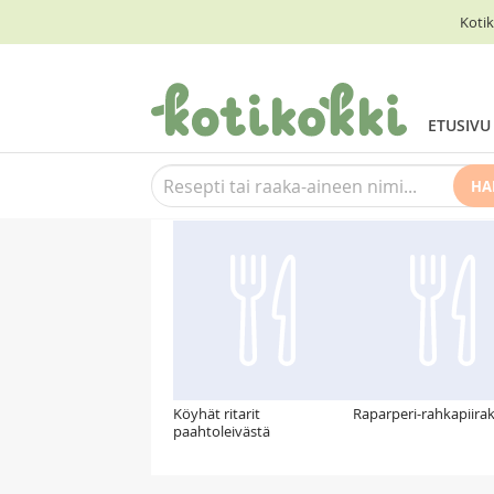
Kotik
ETUSIVU
HA
Suosittelemme myös
Köyhät ritarit
Raparperi-rahkapiira
paahtoleivästä