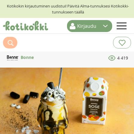
Kotikokin kirjautuminen uudistui! Päivitä Alma-tunnuksesi Kotikokki-
tunnukseen täällä
Kirjaudu
ETUSIVU
RESEPTIHAKU
Bonne
4 419
RUOKATEEMAT
KESKUSTELUT
KOTIKOKIT