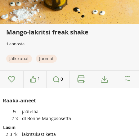
Mango-lakritsi freak shake
1 annosta
Jälkiruoat
Juomat
1
0
Raaka-aineet
½
l
jäätelöä
2
½
dl Bonne Mangososetta
Lasiin
2-3
rkl
lakritsikastiketta