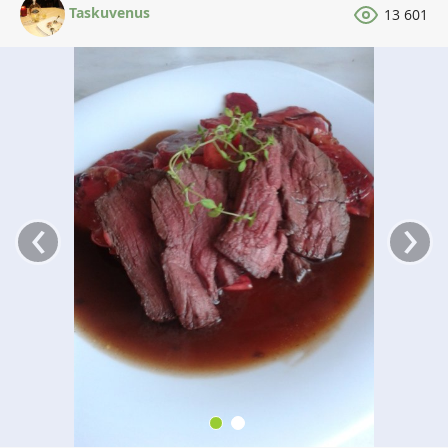
Taskuvenus
13 601
‹
›