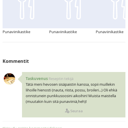
Punaviinikastike
Punaviinikastike
Punaviinikastike
Kommentit
Taskuvenus
Reseptin tekijä
Tätä meni hevosen sisäpaistin kanssa, sopii muillekin
lihoille hienosti (nauta, riista, possu, broileri...) Oli ehkä
onnistunein punkkusoosini aikoihin! Muista maistella
(muutakin kuin sitä punaviiniä,heh)!
Seuraa