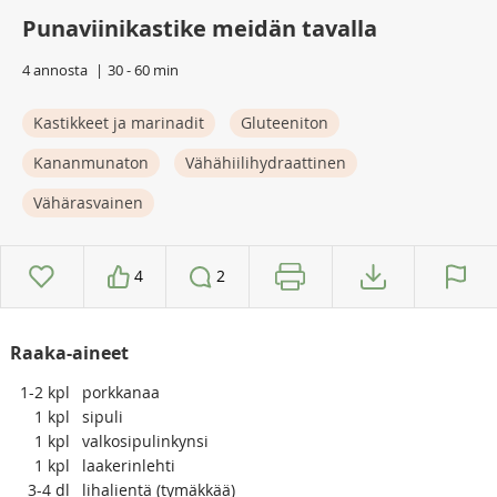
Punaviinikastike meidän tavalla
4 annosta
30 - 60 min
Kastikkeet ja marinadit
Gluteeniton
Kananmunaton
Vähähiilihydraattinen
Vähärasvainen
4
2
Raaka-aineet
1-2
kpl
porkkanaa
1
kpl
sipuli
1
kpl
valkosipulinkynsi
1
kpl
laakerinlehti
3-4
dl
lihalientä (tymäkkää)