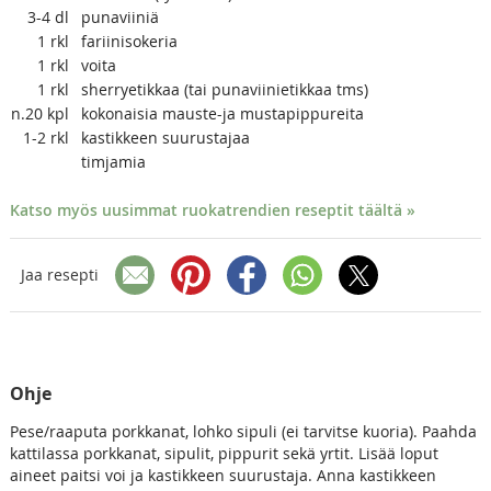
3-4
dl
punaviiniä
1
rkl
fariinisokeria
1
rkl
voita
1
rkl
sherryetikkaa (tai punaviinietikkaa tms)
n.20
kpl
kokonaisia mauste-ja mustapippureita
1-2
rkl
kastikkeen suurustajaa
timjamia
Katso myös uusimmat ruokatrendien reseptit täältä »
Jaa resepti
Ohje
Pese/raaputa porkkanat, lohko sipuli (ei tarvitse kuoria). Paahda
kattilassa porkkanat, sipulit, pippurit sekä yrtit. Lisää loput
aineet paitsi voi ja kastikkeen suurustaja. Anna kastikkeen