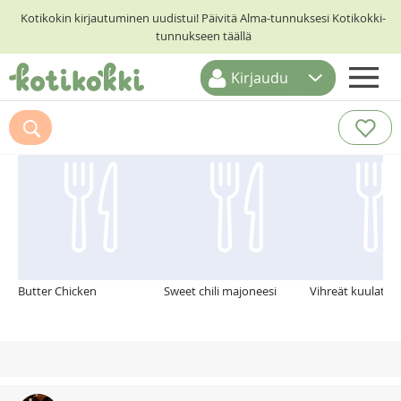
Kotikokin kirjautuminen uudistui! Päivitä Alma-tunnuksesi Kotikokki-
tunnukseen täällä
Kirjaudu
ETUSIVU
Suosittelemme myös
RESEPTIHAKU
RUOKATEEMAT
KESKUSTELUT
KOTIKOKIT
Butter Chicken
Sweet chili majoneesi
Vihreät kuulat si