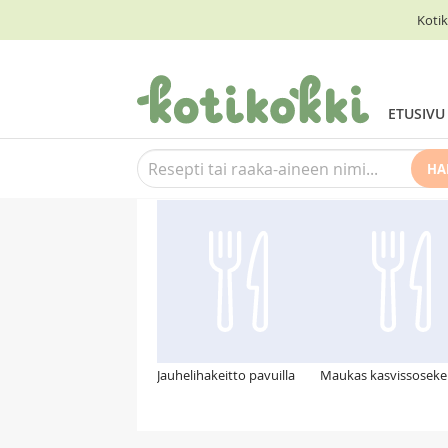
Kotik
ETUSIVU
HA
Suosittelemme myös
Jauhelihakeitto pavuilla
Maukas kasvissoseke