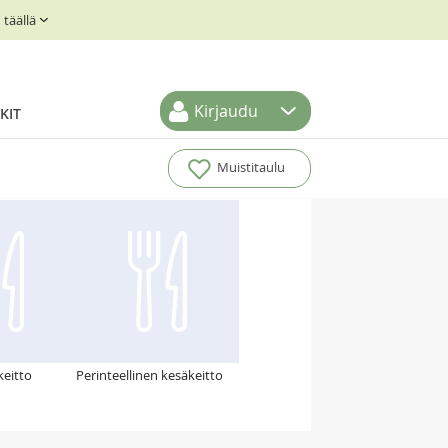
täällä
Kirjaudu
KIT
Muistitaulu
keitto
Perinteellinen kesäkeitto