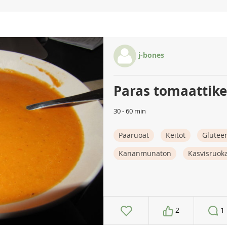
j-bones
Paras tomaattike
30 - 60 min
Pääruoat
Keitot
Glutee
Kananmunaton
Kasvisruok
2
1