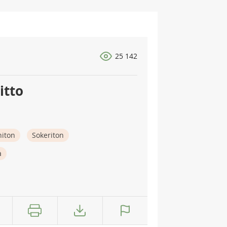
25 142
itto
niton
Sokeriton
a