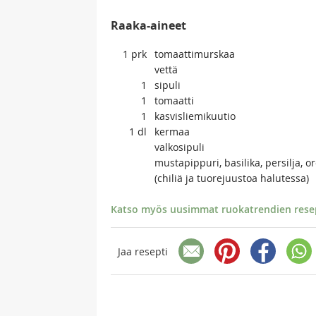
Raaka-aineet
1
prk
tomaattimurskaa
vettä
1
sipuli
1
tomaatti
1
kasvisliemikuutio
1
dl
kermaa
valkosipuli
mustapippuri, basilika, persilja
(chiliä ja tuorejuustoa halutessa)
Katso myös uusimmat ruokatrendien resept
Jaa resepti