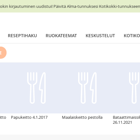
okin kirjautuminen uudistui! Päivitä Alma-tunnuksesi Kotikokki-tunnukseen 
RESEPTIHAKU
RUOKATEEMAT
KESKUSTELUT
KOTIKO
E
itto
Papukeitto 4.1.2017
Maalaiskeitto pestolla
Bataattimaissi
26.11.2021