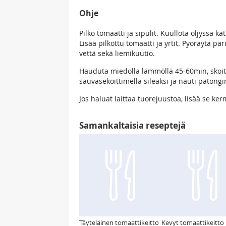
Ohje
Pilko tomaatti ja sipulit. Kuullota öljyssä katt
Lisää pilkottu tomaatti ja yrtit. Pyöräytä p
vettä sekä liemikuutio.
Hauduta miedolla lämmöllä 45-60min, skoitt
sauvasekoittimella sileäksi ja nauti patongi
Jos haluat laittaa tuorejuustoa, lisää se k
Samankaltaisia reseptejä
Täyteläinen tomaattikeitto
Kevyt tomaattikeitto