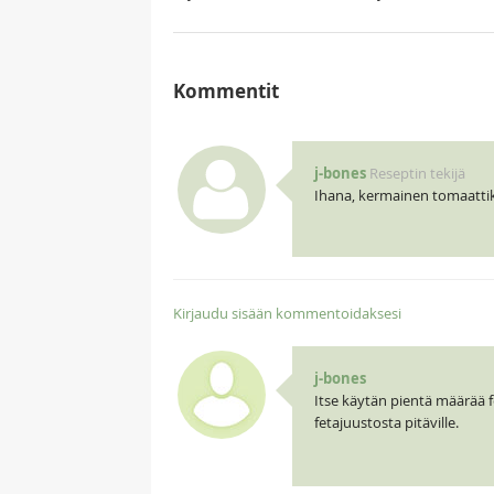
Kommentit
j-bones
Reseptin tekijä
Ihana, kermainen tomaattik
Kirjaudu sisään kommentoidaksesi
j-bones
Itse käytän pientä määrää f
fetajuustosta pitäville.