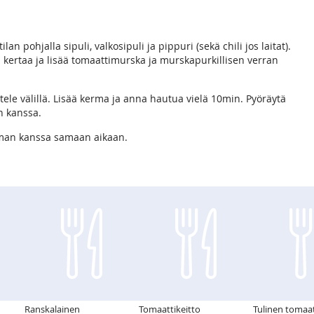
ilan pohjalla sipuli, valkosipuli ja pippuri (sekä chili jos laitat).
ari kertaa ja lisää tomaattimurska ja murskapurkillisen verran
ele välillä. Lisää kerma ja anna hautua vielä 10min. Pyöräytä
n kanssa.
erman kanssa samaan aikaan.
Ranskalainen
Tomaattikeitto
Tulinen tomaat