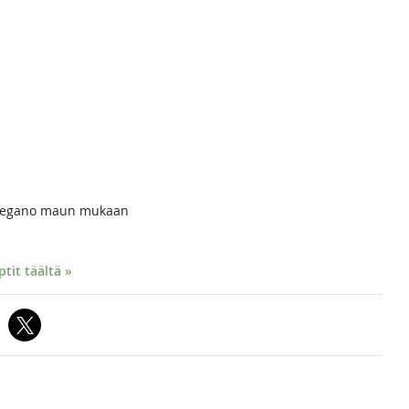
, oregano maun mukaan
it täältä »