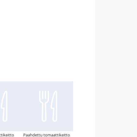
tikeitto
Paahdettu tomaattikeitto