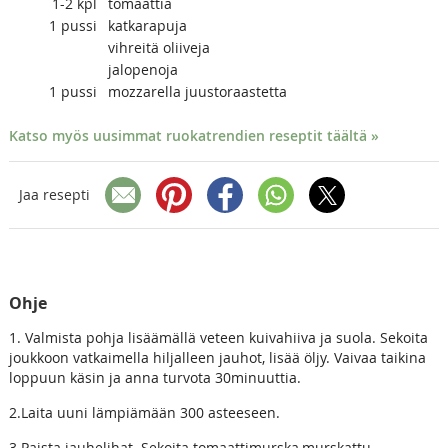
1-2
kpl
tomaattia
1
pussi
katkarapuja
vihreitä oliiveja
jalopenoja
1
pussi
mozzarella juustoraastetta
Katso myös uusimmat ruokatrendien reseptit täältä »
Jaa resepti
Ohje
1. Valmista pohja lisäämällä veteen kuivahiiva ja suola. Sekoita
joukkoon vatkaimella hiljalleen jauhot, lisää öljy. Vaivaa taikina
loppuun käsin ja anna turvota 30minuuttia.
2.Laita uuni lämpiämään 300 asteeseen.
3.Paista jauhelihat. Sekoita tomaattimurska,murskattu