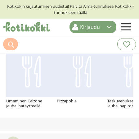
Kotikokin kirjautuminen uudistui! Päivitä Alma-tunnuksesi Kotikokki-
tunnukseen täällä
Kirjaudu
ETUSIVU
Suosittelemme myös
RESEPTIHAKU
RUOKATEEMAT
KESKUSTELUT
KOTIKOKIT
Umaminen Calzone
Pizzapohja
Taskuvenuksen gr
Jauhelihatäytteellä
jauhelihapirde 14