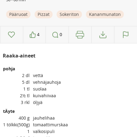
Pääruoat
Pizzat
Sokeriton
Kananmunaton
4
0
Raaka-aineet
pohja
2
dl
vettä
5
dl
vehnäjauhoja
1
tl
suolaa
2½
tl
kuivahiivaa
3
rkl
öljyä
tÄyte
400
g
jauhelihaa
1
tölkki(500g)
tomaattimurskaa
1
valkosipuli