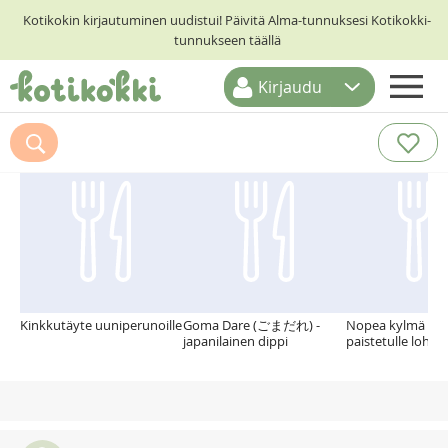
Kotikokin kirjautuminen uudistui! Päivitä Alma-tunnuksesi Kotikokki-
tunnukseen täällä
Kirjaudu
ETUSIVU
Suosittelemme myös
RESEPTIHAKU
RUOKATEEMAT
KESKUSTELUT
KOTIKOKIT
Kinkkutäyte uuniperunoille
Goma Dare (ごまだれ) -
Nopea kylmä mät
japanilainen dippi
paistetulle lohell