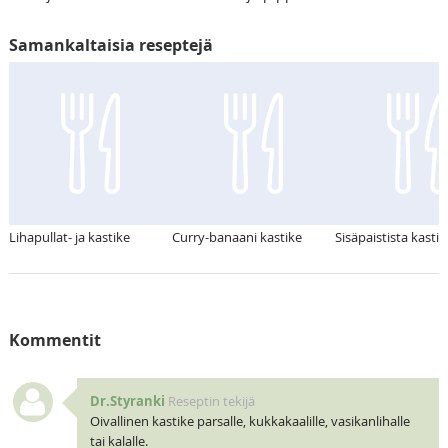
Samankaltaisia reseptejä
Lihapullat- ja kastike
Curry-banaani kastike
Sisäpaistista kastik
Kommentit
Dr.Styranki
Reseptin tekijä
Oivallinen kastike parsalle, kukkakaalille, vasikanlihalle
tai kalalle.