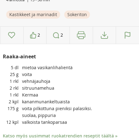
Kastikkeet ja marinadit
Sokeriton
2
2
Raaka-aineet
5
dl
mietoa vasikanlihalientä
25
g
voita
1
rkl
vehnäjauhoja
2
rkl
sitruunamehua
1
rkl
Kermaa
2
kpl
kananmunankeltuaista
175
g
voita pilkottuna pieniksi palasiksi.
suolaa, pippuria
12
kpl
valkoista tankoparsaa
Katso myös uusimmat ruokatrendien reseptit täältä »