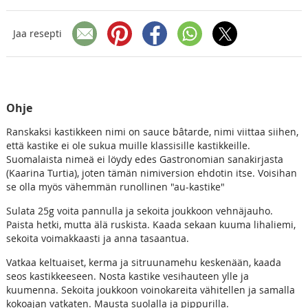
Jaa resepti
Ohje
Ranskaksi kastikkeen nimi on sauce bâtarde, nimi viittaa siihen,
että kastike ei ole sukua muille klassisille kastikkeille.
Suomalaista nimeä ei löydy edes Gastronomian sanakirjasta
(Kaarina Turtia), joten tämän nimiversion ehdotin itse. Voisihan
se olla myös vähemmän runollinen "au-kastike"
Sulata 25g voita pannulla ja sekoita joukkoon vehnäjauho.
Paista hetki, mutta älä ruskista. Kaada sekaan kuuma lihaliemi,
sekoita voimakkaasti ja anna tasaantua.
Vatkaa keltuaiset, kerma ja sitruunamehu keskenään, kaada
seos kastikkeeseen. Nosta kastike vesihauteen ylle ja
kuumenna. Sekoita joukkoon voinokareita vähitellen ja samalla
kokoajan vatkaten. Mausta suolalla ja pippurilla.