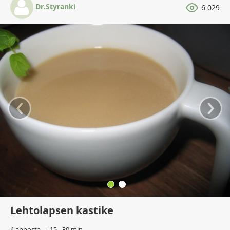
Dr.Styranki
6 029
‹
›
Lehtolapsen kastike
4 annosta
15 - 30 min