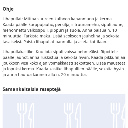
Ohje
Lihapullat: Mittaa suureen kulhoon kananmuna ja kerma.
Kaada päälle korppujauho, persilja, sitruunamehu, sipulijauhe,
hienonnettu valkosipuli, pippuri ja suola. Anna paisua n. 10
minuuttia. Tarkista maku. Lisää seokseen jauheliha ja sekoita
tasaiseksi. Paista lihapullat pannulla ja aseta kattilaan.
Lihapullakastike: Kuullota sipuli voissa pehmeäksi. Ripottele
päälle jauhot, anna ruskistua ja sekoita hyvin. Kaada pikkuhiljaa
joukkoon vesi koko ajan voimakkaasti sekoittaen. Lisää mausteet
ja lopuksi kerma. Kaada kastike lihapullien päälle, sekoita hyvin
ja anna hautua kannen alla n. 20 minuuttia.
Samankaltaisia reseptejä