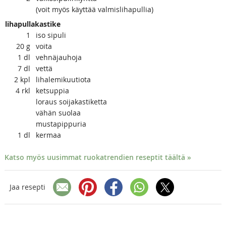
(voit myös käyttää valmislihapullia)
lihapullakastike
1
iso sipuli
20
g
voita
1
dl
vehnäjauhoja
7
dl
vettä
2
kpl
lihalemikuutiota
4
rkl
ketsuppia
loraus soijakastiketta
vähän suolaa
mustapippuria
1
dl
kermaa
Katso myös uusimmat ruokatrendien reseptit täältä »
Jaa resepti