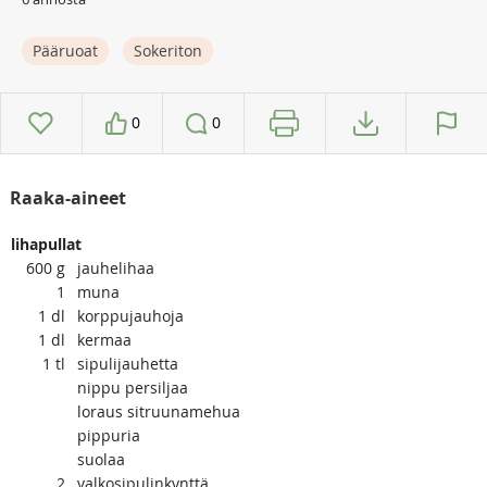
Pääruoat
Sokeriton
0
0
Raaka-aineet
lihapullat
600
g
jauhelihaa
1
muna
1
dl
korppujauhoja
1
dl
kermaa
1
tl
sipulijauhetta
nippu persiljaa
loraus sitruunamehua
pippuria
suolaa
2
valkosipulinkynttä