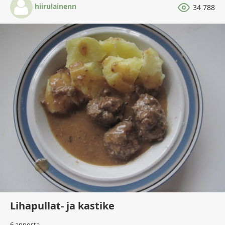
hiirulainenn
34 788
Lihapullat- ja kastike
6 annosta