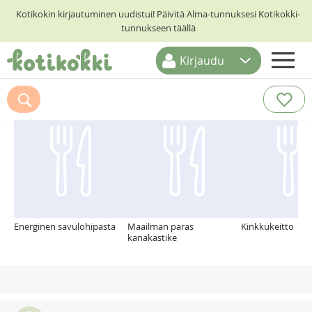
Kotikokin kirjautuminen uudistui! Päivitä Alma-tunnuksesi Kotikokki-
tunnukseen täällä
Kirjaudu
ETUSIVU
Suosittelemme myös
RESEPTIHAKU
RUOKATEEMAT
KESKUSTELUT
KOTIKOKIT
Energinen savulohipasta
Maailman paras
Kinkkukeitto
kanakastike