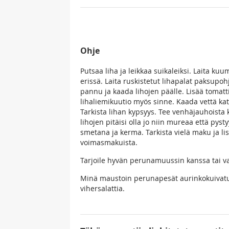
Ohje
Putsaa liha ja leikkaa suikaleiksi. Laita kuu
erissä. Laita ruskistetut lihapalat paksupoh
pannu ja kaada lihojen päälle. Lisää tomat
lihaliemikuutio myös sinne. Kaada vettä katt
Tarkista lihan kypsyys. Tee venhäjauhoista k
lihojen pitäisi olla jo niin mureaa että pyst
smetana ja kerma. Tarkista vielä maku ja lis
voimasmakuista.
Tarjoile hyvän perunamuussin kanssa tai 
Minä maustoin perunapesät aurinkokuivatull
vihersalattia.