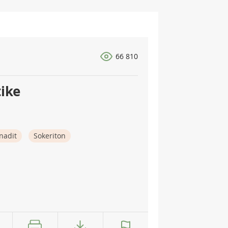
66 810
tike
nadit
Sokeriton