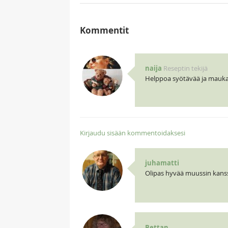
Kommentit
naija
Reseptin tekijä
Helppoa syötävää ja mauka
Kirjaudu sisään kommentoidaksesi
juhamatti
Olipas hyvää muussin kans
Bettan