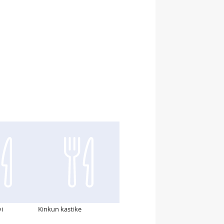
vi
Kinkun kastike