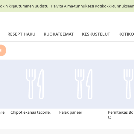
okin kirjautuminen uudistui! Päivitä Alma-tunnuksesi Kotikokki-tunnukseen 
RESEPTIHAKU
RUOKATEEMAT
KESKUSTELUT
KOTIKO
E
lle
Chipotlekanaa tacoille.
Palak paneer
Perinteikäs Bo
L)