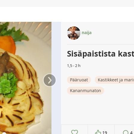
naija
Sisäpaistista kas
1,5 - 2 h
›
Pääruoat
Kastikkeet ja mari
Kananmunaton
19
4