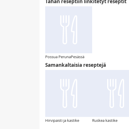
Tähän reseptiin linkitetyt reseptit
Possua PerunaPesässä
Samankaltaisia reseptejä
Hirvipaisti ja kastike
Ruskea kastike