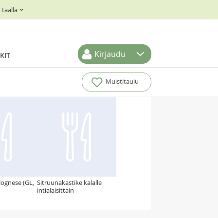
täällä
Kirjaudu
KIT
Muistitaulu
lognese (GL,
Sitruunakastike kalalle
intialaisittain