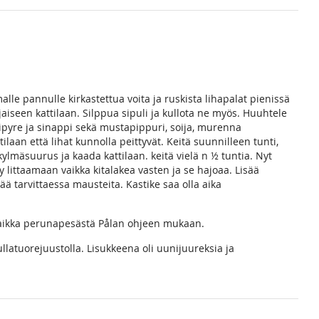
malle pannulle kirkastettua voita ja ruskista lihapalat pienissä
jaiseen kattilaan. Silppua sipuli ja kullota ne myös. Huuhtele
tipyre ja sinappi sekä mustapippuri, soija, murenna
ilaan että lihat kunnolla peittyvät. Keitä suunnilleen tunti,
ylmäsuurus ja kaada kattilaan. keitä vielä n ½ tuntia. Nyt
yy littaamaan vaikka kitalakea vasten ja se hajoaa. Lisää
ää tarvittaessa mausteita. Kastike saa olla aika
vaikka perunapesästä Pålan ohjeen mukaan.
atuorejuustolla. Lisukkeena oli uunijuureksia ja