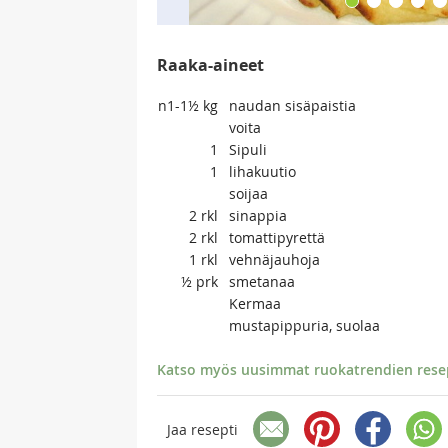
Raaka-aineet
n1-1½
kg
naudan sisäpaistia
voita
1
Sipuli
1
lihakuutio
soijaa
2
rkl
sinappia
2
rkl
tomattipyrettä
1
rkl
vehnäjauhoja
½
prk
smetanaa
Kermaa
mustapippuria, suolaa
Katso myös uusimmat ruokatrendien resept
Jaa resepti