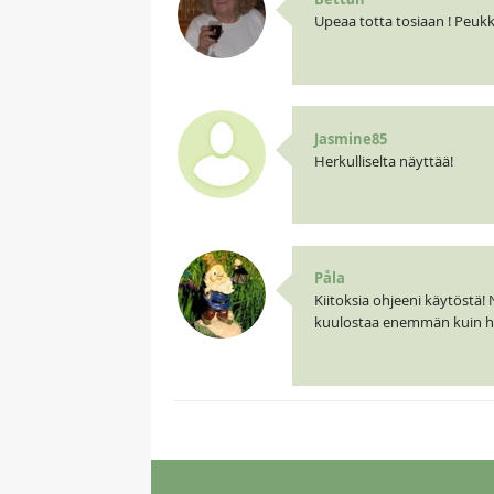
Upeaa totta tosiaan ! Peuk
Jasmine85
Herkulliselta näyttää!
Påla
Kiitoksia ohjeeni käytöstä! 
kuulostaa enemmän kuin her