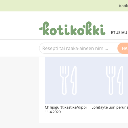
Kotik
ETUSIVU
HA
Suosittelemme myös
Chilijogurttikastike/dippi
Lohitäyte uuniperuna
11.4.2020