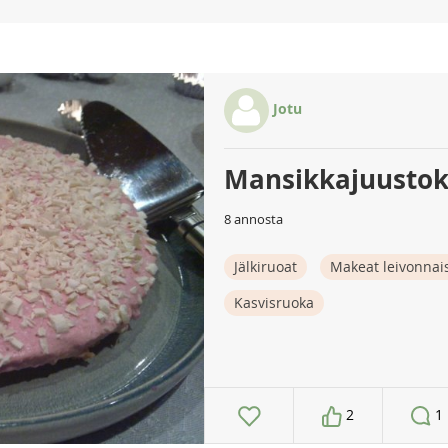
Jotu
Mansikkajuusto
8 annosta
Jälkiruoat
Makeat leivonnai
Kasvisruoka
2
1