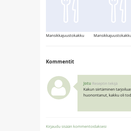
Mansikkajuustokakku
Mansikkajuustokakk
Kommentit
Jotu
Reseptin tekijä
Kakun siirtäminen tarjoilua
huonontanut, kakku oli tode
Kirjaudu sisään kommentoidaksesi