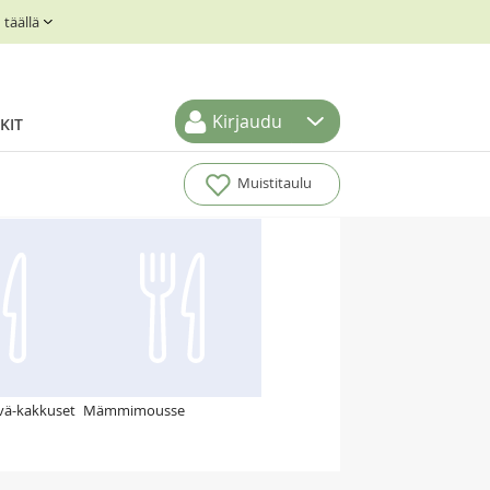
täällä
Kirjaudu
KIT
Muistitaulu
ivä-kakkuset
Mämmimousse