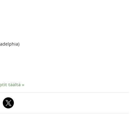
adelphia)
it täältä »