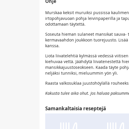
Ohje
Murskaa keksit muruiksi pussissa kaulimen 
irtopohjavuoan pohja leivinpaperilla ja tap
odottamaan täytettä.
Soseuta hieman sulaneet mansikat sauva- ta
kermavaahdon joukkoon tuorejuusto. Lisää m
kanssa.
Liota liivatelehtiä kylmässä vedessä viitise
kiehuvaa vettä. Jäähdytä liivatenestettä h
mansikkajuustoseokseen. Kaada täyte pohja
neljäksi tunniksi, mieluummin yön yli.
Raasta valkosuklaa juustohöylällä rouheeksi
Kakusta tulee aika ohut. Jos haluaa paksumm
Samankaltaisia reseptejä