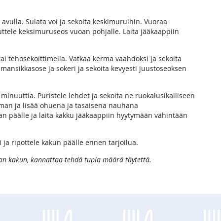
avulla. Sulata voi ja sekoita keskimuruihin. Vuoraa
uttele keksimuruseos vuoan pohjalle. Laita jääkaappiin
i tehosekoittimella. Vatkaa kerma vaahdoksi ja sekoita
ansikkasose ja sokeri ja sekoita kevyesti juustoseoksen
n minuuttia. Puristele lehdet ja sekoita ne ruokalusikalliseen
ieman ja lisää ohuena ja tasaisena nauhana
n päälle ja laita kakku jääkaappiin hyytymään vähintään
 ja ripottele kakun päälle ennen tarjoilua.
an kakun, kannattaa tehdä tupla määrä täytettä.