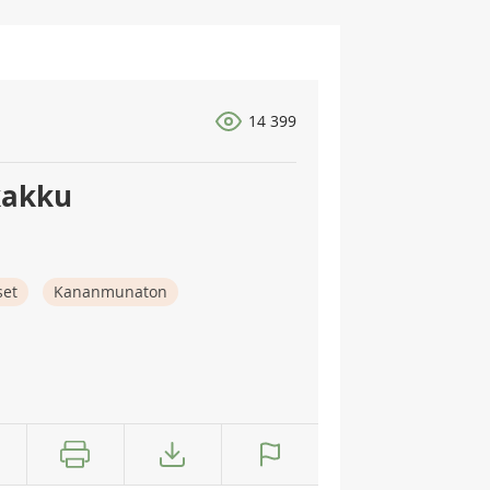
14 399
kakku
set
Kananmunaton