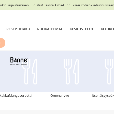
okin kirjautuminen uudistui! Päivitä Alma-tunnuksesi Kotikokki-tunnukseen 
RESEPTIHAKU
RUOKATEEMAT
KESKUSTELUT
KOTIKO
E
akakku
Mangosorbetti
Omenahyve
Itsenäisyyspä