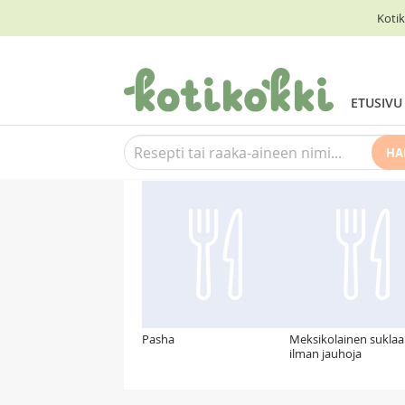
Kotik
ETUSIVU
HA
Suosittelemme myös
Pasha
Meksikolainen sukla
ilman jauhoja