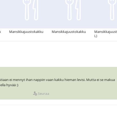
u
Mansikkajuustokakku
Mansikkajuustokakku
Mansikkajuust
L)
stiaan ei mennyt ihan nappiin vaan kakku hieman levisi. Mutta ei se makua
lla hyvää :)
Seuraa