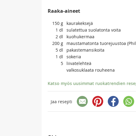
Raaka-aineet
150
g
kaurakeksejä
1
dl
sulatettua suolatonta voita
2
dl
kuohukermaa
200
g
maustamatonta tuorejuustoa (Phil
5
dl
pakastemansikoita
1
dl
sokeria
5
liivatelehteä
valkosuklaata rouheena
Katso myös uusimmat ruokatrendien resept
Jaa resepti