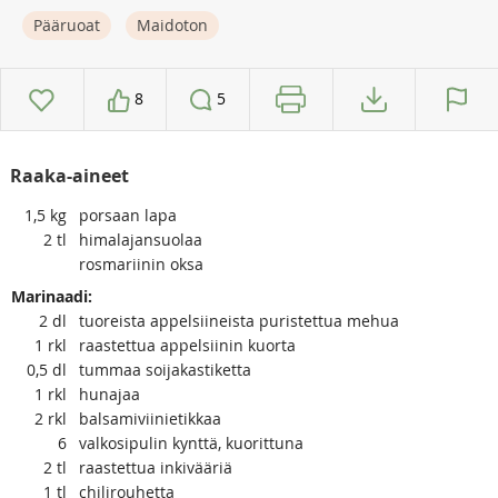
Pääruoat
Maidoton
8
5
Raaka-aineet
1,5
kg
porsaan lapa
2
tl
himalajansuolaa
rosmariinin oksa
Marinaadi:
2
dl
tuoreista appelsiineista puristettua mehua
1
rkl
raastettua appelsiinin kuorta
0,5
dl
tummaa soijakastiketta
1
rkl
hunajaa
2
rkl
balsamiviinietikkaa
6
valkosipulin kynttä, kuorittuna
2
tl
raastettua inkivääriä
1
tl
chilirouhetta