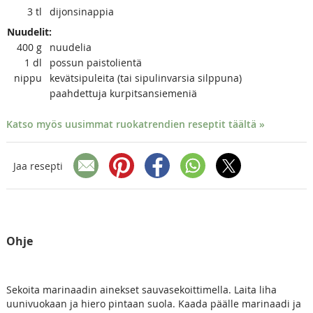
3
tl
dijonsinappia
Nuudelit:
400
g
nuudelia
1
dl
possun paistolientä
nippu
kevätsipuleita (tai sipulinvarsia silppuna)
paahdettuja kurpitsansiemeniä
Katso myös uusimmat ruokatrendien reseptit täältä »
Jaa resepti
Ohje
Sekoita marinaadin ainekset sauvasekoittimella. Laita liha
uunivuokaan ja hiero pintaan suola. Kaada päälle marinaadi ja