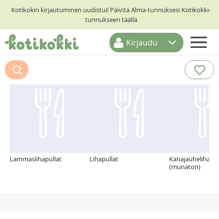
Kotikokin kirjautuminen uudistui! Päivitä Alma-tunnuksesi Kotikokki-
tunnukseen täällä
Kirjaudu
ETUSIVU
Suosittelemme myös
RESEPTIHAKU
RUOKATEEMAT
KESKUSTELUT
KOTIKOKIT
Lammaslihapullat
Lihapullat
Kanajauhelihapih
(munaton)