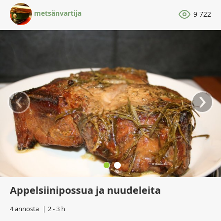
metsänvartija
9 722
‹
›
Appelsiinipossua ja nuudeleita
4 annosta
2 - 3 h