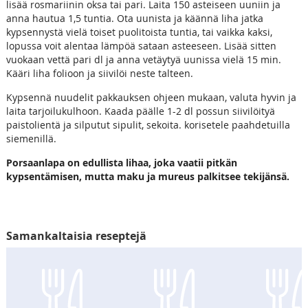
lisää rosmariinin oksa tai pari. Laita 150 asteiseen uuniin ja
anna hautua 1,5 tuntia. Ota uunista ja käännä liha jatka
kypsennystä vielä toiset puolitoista tuntia, tai vaikka kaksi,
lopussa voit alentaa lämpöä sataan asteeseen. Lisää sitten
vuokaan vettä pari dl ja anna vetäytyä uunissa vielä 15 min.
Kääri liha folioon ja siivilöi neste talteen.
Kypsennä nuudelit pakkauksen ohjeen mukaan, valuta hyvin ja
laita tarjoilukulhoon. Kaada päälle 1-2 dl possun siivilöityä
paistolientä ja silputut sipulit, sekoita. korisetele paahdetuilla
siemenillä.
Porsaanlapa on edullista lihaa, joka vaatii pitkän
kypsentämisen, mutta maku ja mureus palkitsee tekijänsä.
Samankaltaisia reseptejä