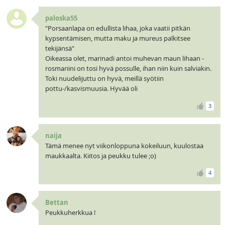
paloska55
"Porsaanlapa on edullista lihaa, joka vaatii pitkän
kypsentämisen, mutta maku ja mureus palkitsee
tekijänsä"
Oikeassa olet, marinadi antoi muhevan maun lihaan -
rosmariini on tosi hyvä possulle, ihan niin kuin salviakin.
Toki nuudelijuttu on hyvä, meillä syötiin
pottu-/kasvismuusia. Hyvää oli
3
naija
Tämä menee nyt viikonloppuna kokeiluun, kuulostaa
maukkaalta. Kiitos ja peukku tulee ;o)
4
Bettan
Peukkuherkkua !