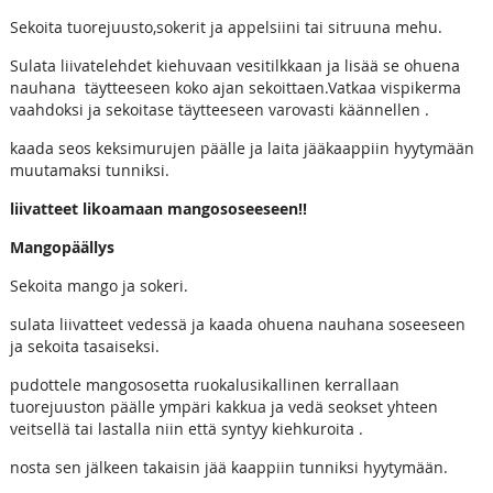
Sekoita tuorejuusto,sokerit ja appelsiini tai sitruuna mehu.
Sulata liivatelehdet kiehuvaan vesitilkkaan ja lisää se ohuena
nauhana täytteeseen koko ajan sekoittaen.Vatkaa vispikerma
vaahdoksi ja sekoitase täytteeseen varovasti käännellen .
kaada seos keksimurujen päälle ja laita jääkaappiin hyytymään
muutamaksi tunniksi.
liivatteet likoamaan mangososeeseen!!
Mangopäällys
Sekoita mango ja sokeri.
sulata liivatteet vedessä ja kaada ohuena nauhana soseeseen
ja sekoita tasaiseksi.
pudottele mangososetta ruokalusikallinen kerrallaan
tuorejuuston päälle ympäri kakkua ja vedä seokset yhteen
veitsellä tai lastalla niin että syntyy kiehkuroita .
nosta sen jälkeen takaisin jää kaappiin tunniksi hyytymään.