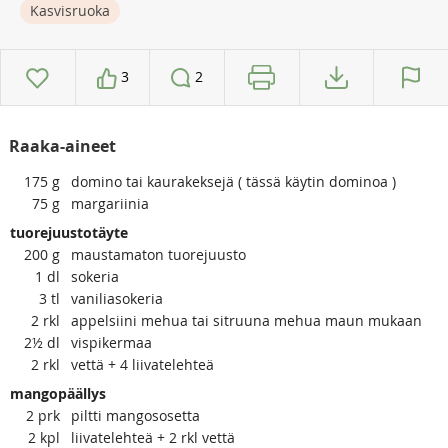
Kasvisruoka
3
2
Raaka-aineet
175
g
domino tai kaurakeksejä ( tässä käytin dominoa )
75
g
margariinia
tuorejuustotäyte
200
g
maustamaton tuorejuusto
1
dl
sokeria
3
tl
vaniliasokeria
2
rkl
appelsiini mehua tai sitruuna mehua maun mukaan
2½
dl
vispikermaa
2
rkl
vettä + 4 liivatelehteä
mangopäällys
2
prk
piltti mangososetta
2
kpl
liivatelehteä + 2 rkl vettä