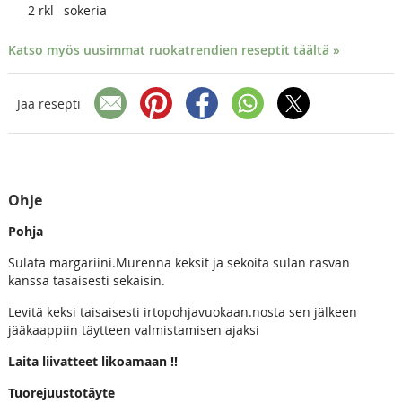
2
rkl
sokeria
Katso myös uusimmat ruokatrendien reseptit täältä »
Jaa resepti
Ohje
Pohja
Sulata margariini.Murenna keksit ja sekoita sulan rasvan
kanssa tasaisesti sekaisin.
Levitä keksi taisaisesti irtopohjavuokaan.nosta sen jälkeen
jääkaappiin täytteen valmistamisen ajaksi
Laita liivatteet likoamaan !!
Tuorejuustotäyte