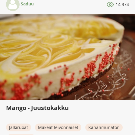
Saduu
14 374
Mango - Juustokakku
Jälkiruoat
Makeat leivonnaiset
Kananmunaton