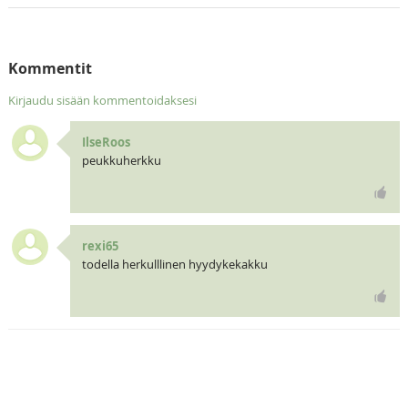
Kommentit
Kirjaudu sisään kommentoidaksesi
IlseRoos
peukkuherkku
rexi65
todella herkulllinen hyydykekakku