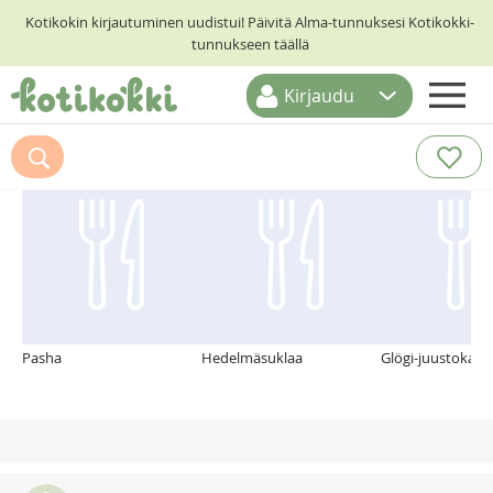
Kotikokin kirjautuminen uudistui! Päivitä Alma-tunnuksesi Kotikokki-
tunnukseen täällä
Kirjaudu
ETUSIVU
Suosittelemme myös
RESEPTIHAKU
RUOKATEEMAT
KESKUSTELUT
KOTIKOKIT
Pasha
Hedelmäsuklaa
Glögi-juustokakk