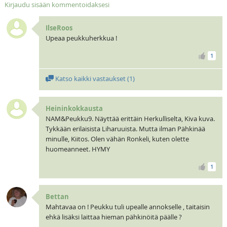
Kirjaudu sisään kommentoidaksesi
IlseRoos
Upeaa peukkuherkkua !
1
Katso kaikki vastaukset (
1
)
Heininkokkausta
NAM&Peukku9. Näyttää erittäin Herkulliselta, Kiva kuva.
Tykkään erilaisista Liharuuista. Mutta ilman Pähkinää
minulle, Kiitos. Olen vähän Ronkeli, kuten olette
huomeanneet. HYMY
1
Bettan
Mahtavaa on ! Peukku tuli upealle annokselle , taitaisin
ehkä lisäksi laittaa hieman pähkinöitä päälle ?