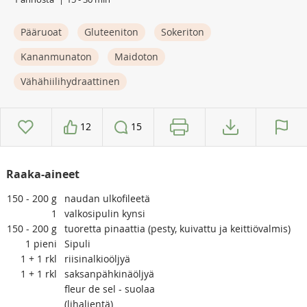
Pääruoat
Gluteeniton
Sokeriton
Kananmunaton
Maidoton
Vähähiilihydraattinen
12
15
Raaka-aineet
150 - 200
g
naudan ulkofileetä
1
valkosipulin kynsi
150 - 200
g
tuoretta pinaattia (pesty, kuivattu ja keittiövalmis)
1
pieni
Sipuli
1 + 1
rkl
riisinalkioöljyä
1 + 1
rkl
saksanpähkinäöljyä
fleur de sel - suolaa
(lihalientä)