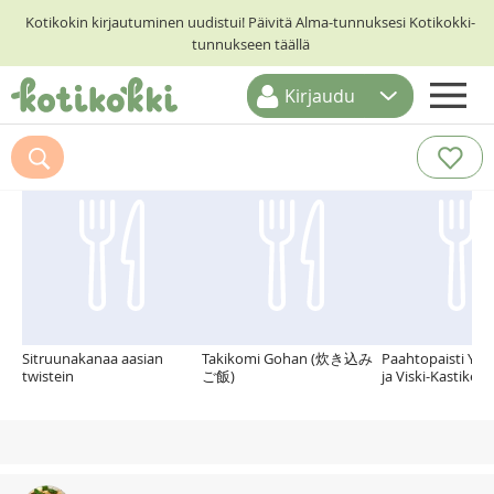
Kotikokin kirjautuminen uudistui! Päivitä Alma-tunnuksesi Kotikokki-
tunnukseen täällä
Kirjaudu
ETUSIVU
Suosittelemme myös
RESEPTIHAKU
RUOKATEEMAT
KESKUSTELUT
KOTIKOKIT
Sitruunakanaa aasian
Takikomi Gohan (炊き込み
Paahtopaisti Yrtt
twistein
ご飯)
ja Viski-Kastike