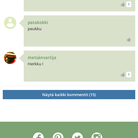
1
patakokki
peukku
metsänvartija
Herkku !
1
Näytä kaikki kommentit (15)