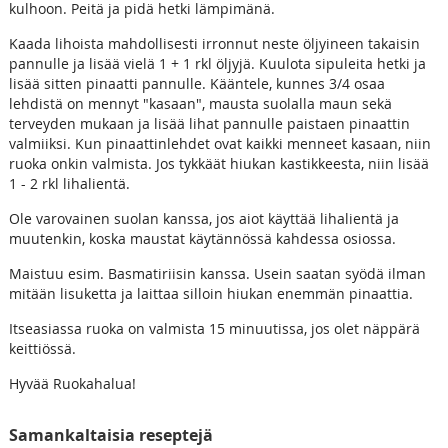
kulhoon. Peitä ja pidä hetki lämpimänä.
Kaada lihoista mahdollisesti irronnut neste öljyineen takaisin
pannulle ja lisää vielä 1 + 1 rkl öljyjä. Kuulota sipuleita hetki ja
lisää sitten pinaatti pannulle. Kääntele, kunnes 3/4 osaa
lehdistä on mennyt "kasaan", mausta suolalla maun sekä
terveyden mukaan ja lisää lihat pannulle paistaen pinaattin
valmiiksi. Kun pinaattinlehdet ovat kaikki menneet kasaan, niin
ruoka onkin valmista. Jos tykkäät hiukan kastikkeesta, niin lisää
1 - 2 rkl lihalientä.
Ole varovainen suolan kanssa, jos aiot käyttää lihalientä ja
muutenkin, koska maustat käytännössä kahdessa osiossa.
Maistuu esim. Basmatiriisin kanssa. Usein saatan syödä ilman
mitään lisuketta ja laittaa silloin hiukan enemmän pinaattia.
Itseasiassa ruoka on valmista 15 minuutissa, jos olet näppärä
keittiössä.
Hyvää Ruokahalua!
Samankaltaisia reseptejä