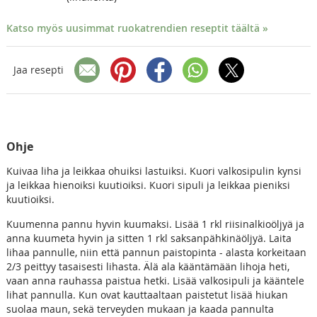
Katso myös uusimmat ruokatrendien reseptit täältä »
Jaa resepti
Ohje
Kuivaa liha ja leikkaa ohuiksi lastuiksi. Kuori valkosipulin kynsi
ja leikkaa hienoiksi kuutioiksi. Kuori sipuli ja leikkaa pieniksi
kuutioiksi.
Kuumenna pannu hyvin kuumaksi. Lisää 1 rkl riisinalkioöljyä ja
anna kuumeta hyvin ja sitten 1 rkl saksanpähkinäöljyä. Laita
lihaa pannulle, niin että pannun paistopinta - alasta korkeitaan
2/3 peittyy tasaisesti lihasta. Älä ala kääntämään lihoja heti,
vaan anna rauhassa paistua hetki. Lisää valkosipuli ja kääntele
lihat pannulla. Kun ovat kauttaaltaan paistetut lisää hiukan
suolaa maun, sekä terveyden mukaan ja kaada pannulta