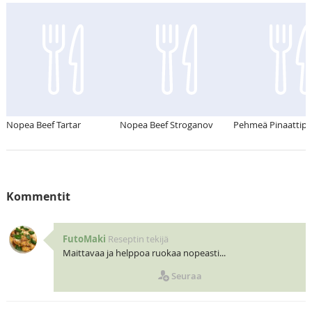
Nopea Beef Tartar
Nopea Beef Stroganov
Pehmeä Pinaattipi
Kommentit
FutoMaki
Reseptin tekijä
Maittavaa ja helppoa ruokaa nopeasti...
Seuraa