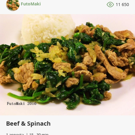
FutoMaki
11 650
Beef & Spinach
1 annosta
15 - 30 min