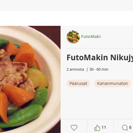
FutoMaki
FutoMakin Nikuj
2 annosta
30 - 60 min
Pääruoat
Kananmunaton
11
6