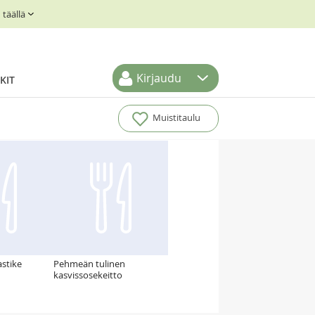
täällä
Kirjaudu
KIT
Muistitaulu
stike
Pehmeän tulinen
kasvissosekeitto