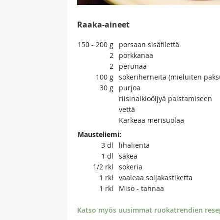
Raaka-aineet
150 - 200
g
porsaan sisäfilettä
2
porkkanaa
2
perunaa
100
g
sokeriherneitä (mieluiten paks
30
g
purjoa
riisinalkioöljyä paistamiseen
vettä
Karkeaa merisuolaa
Mausteliemi:
3
dl
lihalientä
1
dl
sakea
1/2
rkl
sokeria
1
rkl
vaaleaa soijakastiketta
1
rkl
Miso - tahnaa
Katso myös uusimmat ruokatrendien resept