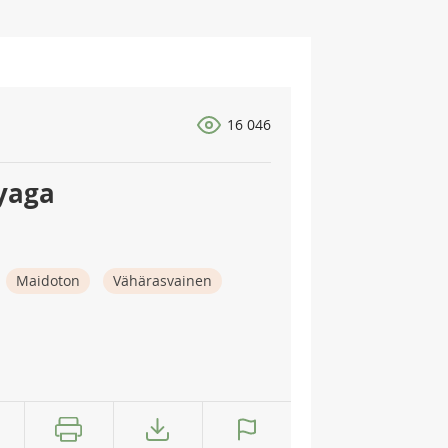
16 046
yaga
Maidoton
Vähärasvainen