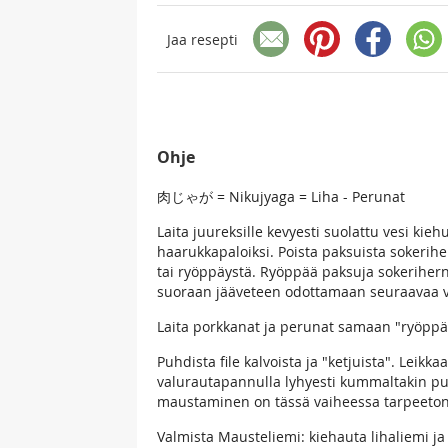
Jaa resepti
Ohje
肉じゃが = Nikujyaga = Liha - Perunat
Laita juureksille kevyesti suolattu vesi ki
haarukkapaloiksi. Poista paksuista sokerihern
tai ryöppäystä. Ryöppää paksuja sokerihern
suoraan jääveteen odottamaan seuraavaa v
Laita porkkanat ja perunat samaan "ryöpp
Puhdista file kalvoista ja "ketjuista". Leikkaa
valurautapannulla lyhyesti kummaltakin puo
maustaminen on tässä vaiheessa tarpeeton
Valmista Mausteliemi: kiehauta lihaliemi ja s