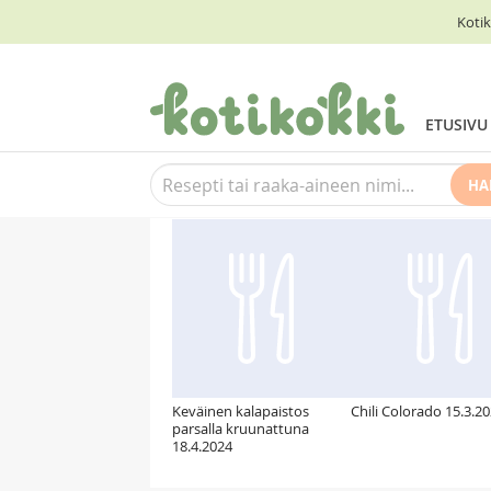
Kotik
ETUSIVU
HA
Suosittelemme myös
Keväinen kalapaistos
Chili Colorado 15.3.2
parsalla kruunattuna
18.4.2024