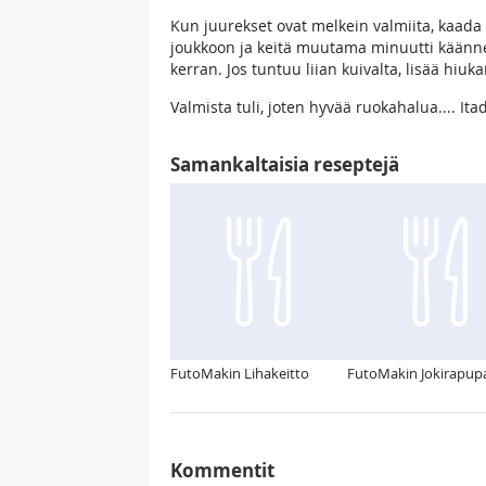
Kun juurekset ovat melkein valmiita, kaada v
joukkoon ja keitä muutama minuutti käännel
kerran. Jos tuntuu liian kuivalta, lisää hiuk
Valmista tuli, joten hyvää ruokahalua..
Samankaltaisia reseptejä
FutoMakin Lihakeitto
FutoMakin Jokirapup
Kommentit