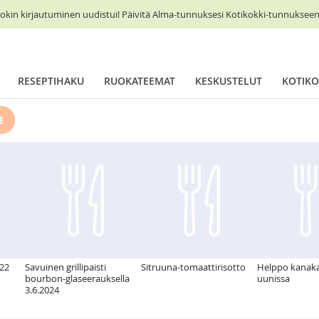
okin kirjautuminen uudistui! Päivitä Alma-tunnuksesi Kotikokki-tunnukseen 
RESEPTIHAKU
RUOKATEEMAT
KESKUSTELUT
KOTIKO
E
022
Savuinen grillipaisti
Sitruuna-tomaattirisotto
Helppo kanaka
bourbon-glaseerauksella
uunissa
3.6.2024