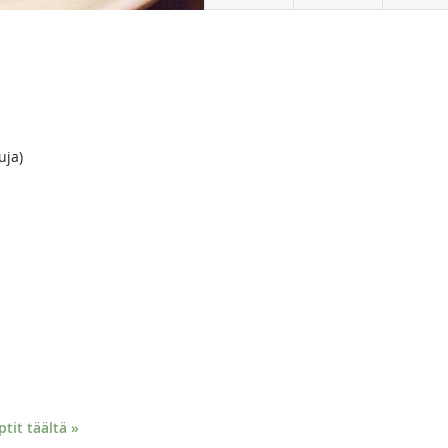
uja)
it täältä »