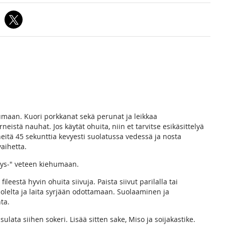
ehumaan. Kuori porkkanat sekä perunat ja leikkaa
eistä nauhat. Jos käytät ohuita, niin et tarvitse esikäsittelyä
eitä 45 sekunttia kevyesti suolatussa vedessä ja nosta
aihetta.
äys-" veteen kiehumaan.
 fileestä hyvin ohuita siivuja. Paista siivut parilalla tai
lelta ja laita syrjään odottamaan. Suolaaminen ja
ta.
ulata siihen sokeri. Lisää sitten sake, Miso ja soijakastike.