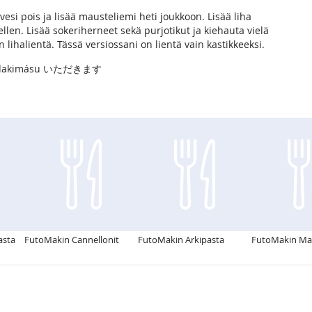
esi pois ja lisää mausteliemi heti joukkoon. Lisää liha
len. Lisää sokeriherneet sekä purjotikut ja kiehauta vielä
an lihalientä. Tässä versiossani on lientä vain kastikkeeksi.
.. Itadakimásu いただきます
asta
FutoMakin Cannellonit
FutoMakin Arkipasta
FutoMakin Ma