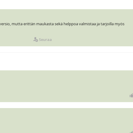
ersio, mutta erittän maukasta sekä helppoa valmistaa ja tarjoilla myös
Seuraa