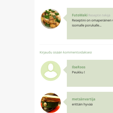
FutoMaki
Reseptin tekijä
Reseptini on omaperäinen v
isomalle porukalle...
Kirjaudu sisään kommentoidaksesi
IlseRoos
Peukku !
metsänvartija
erittäin hyvää