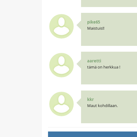
pike65
Maistuis!!
aaretti
tämä on herkkua !
kkr
Maut kohdillaan.