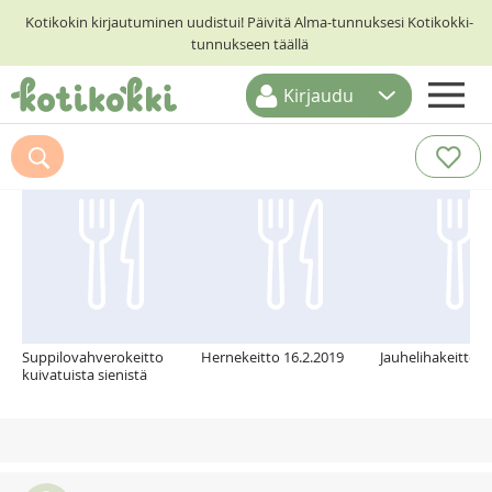
Kotikokin kirjautuminen uudistui! Päivitä Alma-tunnuksesi Kotikokki-
tunnukseen täällä
Kirjaudu
ETUSIVU
Suosittelemme myös
RESEPTIHAKU
RUOKATEEMAT
KESKUSTELUT
KOTIKOKIT
Suppilovahverokeitto
Hernekeitto 16.2.2019
Jauhelihakeitto
kuivatuista sienistä