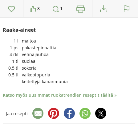
8
1
Raaka-aineet
1
l
maitoa
1
ps
pakastepinaattia
4
rkl
vehnäjauhoa
1
tl
suolaa
0.5
tl
sokeria
0.5
tl
valkopippuria
keitettyjä kananmunia
Katso myös uusimmat ruokatrendien reseptit täältä »
Jaa resepti