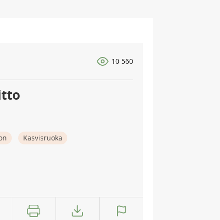
10 560
itto
on
Kasvisruoka