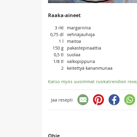
Raaka-aineet
3
rkl
margariinia
0,75
dl
vehnäjauhoja
1
l
maitoa
150
g
pakastepinaattia
0,5
tl
suolaa
1/8
tl
valkopippuria
2
keitettyä kananmunaa
Katso myös uusimmat ruokatrendien resept
Jaa resepti
Ohje