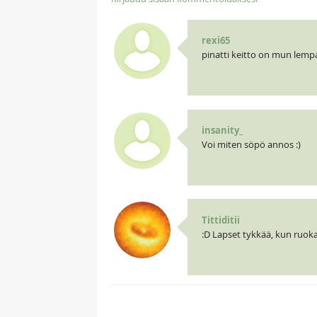
rexi65
pinatti keitto on mun lemp
insanity_
Voi miten söpö annos :)
Tittiditii
:D Lapset tykkää, kun ruok