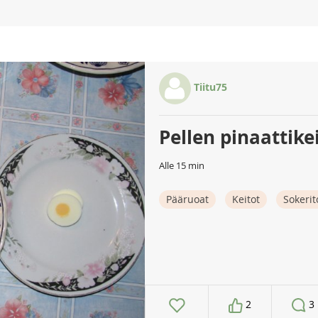
Tiitu75
Pellen pinaattike
Alle 15 min
Pääruoat
Keitot
Sokerit
2
3