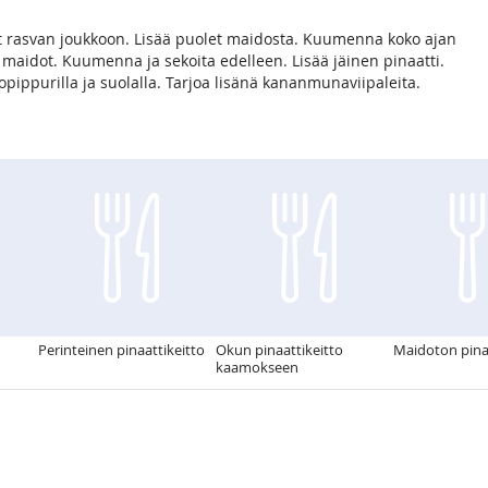
ot rasvan joukkoon. Lisää puolet maidosta. Kuumenna koko ajan
t maidot. Kuumenna ja sekoita edelleen. Lisää jäinen pinaatti.
opippurilla ja suolalla. Tarjoa lisänä kananmunaviipaleita.
Perinteinen pinaattikeitto
Okun pinaattikeitto
Maidoton pina
kaamokseen