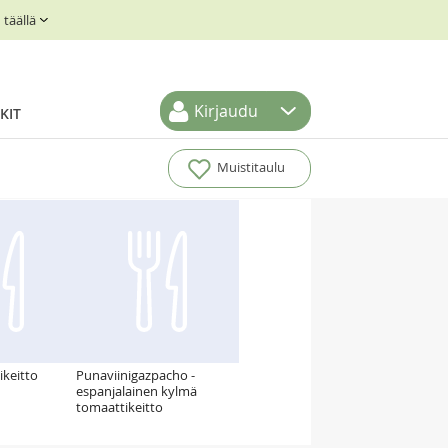
täällä
Kirjaudu
KIT
Muistitaulu
ikeitto
Punaviinigazpacho -
espanjalainen kylmä
tomaattikeitto