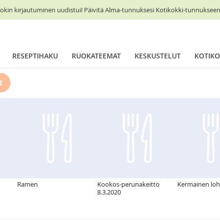
okin kirjautuminen uudistui! Päivitä Alma-tunnuksesi Kotikokki-tunnukseen 
RESEPTIHAKU
RUOKATEEMAT
KESKUSTELUT
KOTIKO
E
Ramen
Kookos-perunakeitto
Kermainen loh
8.3.2020