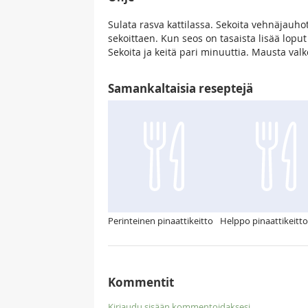
Sulata rasva kattilassa. Sekoita vehnäjauh
sekoittaen. Kun seos on tasaista lisää lopu
Sekoita ja keitä pari minuuttia. Mausta valk
Samankaltaisia reseptejä
Perinteinen pinaattikeitto
Helppo pinaattikeitto
Kommentit
Kirjaudu sisään kommentoidaksesi