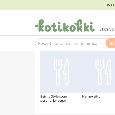
Kotik
ETUSIVU
HA
Suosittelemme myös
Beijing Style soup
Hernekeitto
perunoilla (vege)