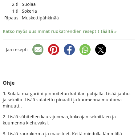
2
tl
Suolaa
1
tl
Sokeria
Ripaus
Muskottipähkinää
Katso myös uusimmat ruokatrendien reseptit täältä »
Jaa resepti
Ohje
1.
Sulata margariini pinnoitetun kattilan pohjalla. Lisää jauhot
ja sekoita. Lisää sulatettu pinaatti ja kuumenna muutama
minuutti.
2. Lisää vähitellen kaurajuomaa, kokoajan sekoittaen ja
kuumenna kiehuvaksi.
3. Lisää kaurakerma ja mausteet. Keitä miedolla lämmöllä