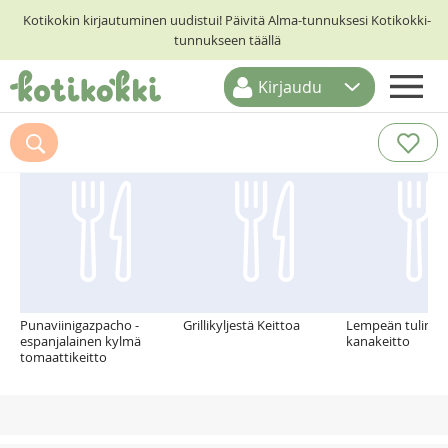
Kotikokin kirjautuminen uudistui! Päivitä Alma-tunnuksesi Kotikokki-
tunnukseen täällä
Kirjaudu
ETUSIVU
Suosittelemme myös
RESEPTIHAKU
RUOKATEEMAT
KESKUSTELUT
KOTIKOKIT
Punaviinigazpacho -
Grillikyljestä Keittoa
Lempeän tulinen
espanjalainen kylmä
kanakeitto
tomaattikeitto