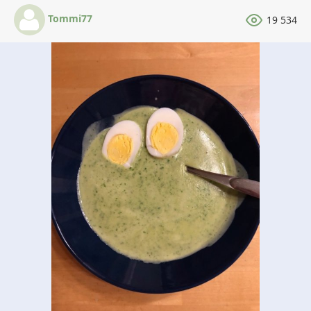
Tommi77
19 534