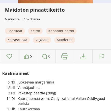
Maidoton pinaattikeitto
6 annosta
15 - 30 min
Pääruoat
Keitot
Kananmunaton
Kasvisruoka
Vegaani
Maidoton
5
0
Raaka-aineet
6
rkl
Juoksevaa margariinia
1,5
dl
Vehnäjauhoja
2
Ps
Pakastepinaattia (200g)
14
Dl
Kaurajuomaa esim. Oatly ikaffe tai Valion Oddlygood
barista
1
Tlk
Kaurakermaa