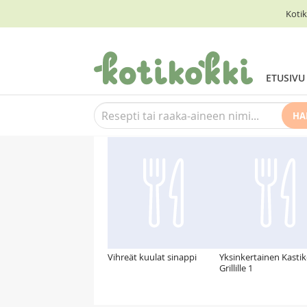
Kotik
ETUSIVU
HA
Suosittelemme myös
Vihreät kuulat sinappi
Yksinkertainen Kastik
Grillille 1