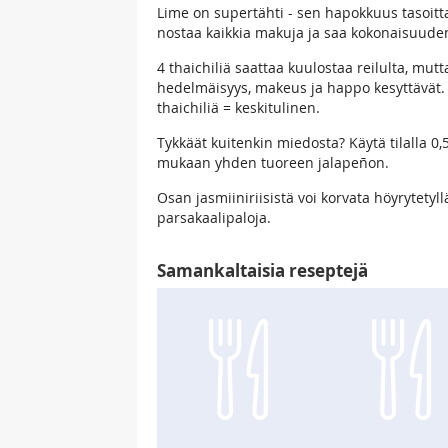
Lime on supertähti - sen hapokkuus tasoitt
nostaa kaikkia makuja ja saa kokonaisuud
4 thaichiliä saattaa kuulostaa reilulta, mu
hedelmäisyys, makeus ja happo kesyttävät. Jo
thaichiliä = keskitulinen.
Tykkäät kuitenkin miedosta? Käytä tilalla 0
mukaan yhden tuoreen jalapeñon.
Osan jasmiiniriisistä voi korvata höyrytetyllä
parsakaalipaloja.
Samankaltaisia reseptejä