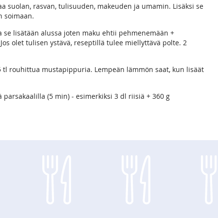
aa suolan, rasvan, tulisuuden, makeuden ja umamin. Lisäksi se
en soimaan.
tta se lisätään alussa joten maku ehtii pehmenemään +
s olet tulisen ystävä, reseptillä tulee miellyttävä polte. 2
,5 tl rouhittua mustapippuria. Lempeän lämmön saat, kun lisäät
 parsakaalilla (5 min) - esimerkiksi 3 dl riisiä + 360 g