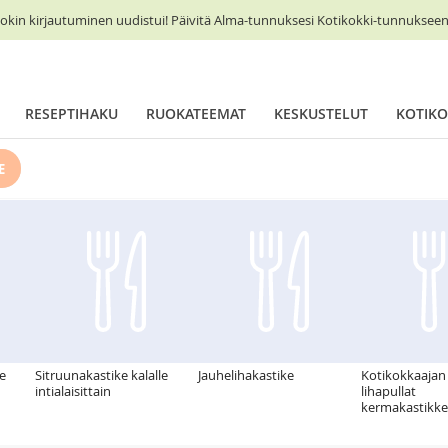
okin kirjautuminen uudistui! Päivitä Alma-tunnuksesi Kotikokki-tunnukseen 
RESEPTIHAKU
RUOKATEEMAT
KESKUSTELUT
KOTIKO
E
e
Sitruunakastike kalalle
Jauhelihakastike
Kotikokkaajan
intialaisittain
lihapullat
kermakastikke