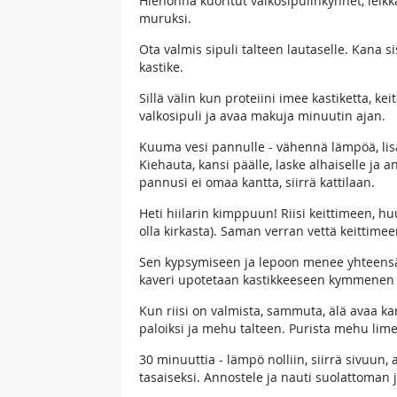
Hienonna kuoritut valkosipulinkynnet, leikka
muruksi.
Ota valmis sipuli talteen lautaselle. Kana s
kastike.
Sillä välin kun proteiini imee kastiketta, k
valkosipuli ja avaa makuja minuutin ajan.
Kuuma vesi pannulle - vähennä lämpöä, lisää
Kiehauta, kansi päälle, laske alhaiselle ja a
pannusi ei omaa kantta, siirrä kattilaan.
Heti hiilarin kimppuun! Riisi keittimeen, hu
olla kirkasta). Saman verran vettä keittime
Sen kypsymiseen ja lepoon menee yhteensä p
kaveri upotetaan kastikkeeseen kymmenen
Kun riisi on valmista, sammuta, älä avaa ka
paloiksi ja mehu talteen. Purista mehu lime
30 minuuttia - lämpö nolliin, siirrä sivuu
tasaiseksi. Annostele ja nauti suolattoman j