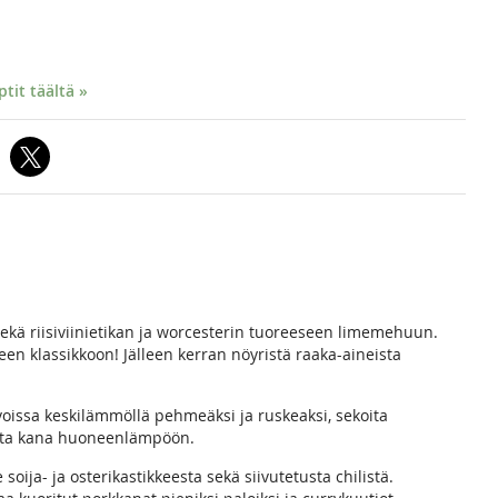
it täältä »
ä riisiviinietikan ja worcesterin tuoreeseen limemehuun.
en klassikkoon! Jälleen kerran nöyristä raaka-aineista
a voissa keskilämmöllä pehmeäksi ja ruskeaksi, sekoita
, ota kana huoneenlämpöön.
soija- ja osterikastikkeesta sekä siivutetusta chilistä.