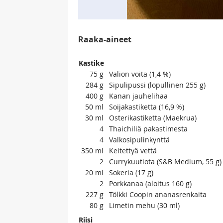
Raaka-aineet
Kastike
75
g
Valion voita (1,4 %)
284
g
Sipulipussi (lopullinen 255 g)
400
g
Kanan jauhelihaa
50
ml
Soijakastiketta (16,9 %)
30
ml
Osterikastiketta (Maekrua)
4
Thaichiliä pakastimesta
4
Valkosipulinkynttä
350
ml
Keitettyä vettä
2
Currykuutiota (S&B Medium, 55 g)
20
ml
Sokeria (17 g)
2
Porkkanaa (aloitus 160 g)
227
g
Tölkki Coopin ananasrenkaita
80
g
Limetin mehu (30 ml)
Riisi