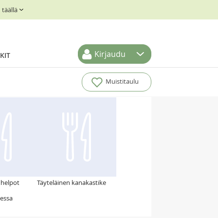
täällä
Kirjaudu
KIT
Muistitaulu
 helpot
Täyteläinen kanakastike
essa