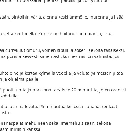
a kuoritut porkkanat pieniksi paloiksi ja currykuutiot
isään, pintoihin väriä, alenna keskilämmölle, murenna ja lisää
eitä vettä keittimellä. Kun se on hoitanut hommansa, lisää
 currykuutiomuru, voinen sipuli ja sokeri, sekoita tasaiseksi.
nna porista kevyesti siihen asti, kunnes riisi on valmista. Jos
uhtele neljä kertaa kylmällä vedellä ja valuta (viimeisen pitää
en ja ohjelma päälle.
uoli tuntia ja porkkana tarvitsee 20 minuuttia, joten oranssi
 kohdalla.
ntta ja anna levätä. 25 minuuttia kellossa - ananasrenkaat
tistä.
n, ananaspalat mehuineen sekä limemehu sisään, sekoita
asmiiniriisin kanssa!