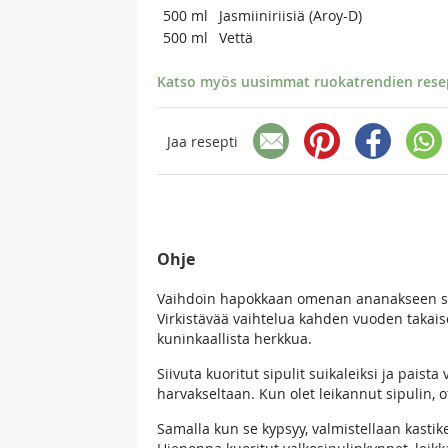
500
ml
Jasmiiniriisiä (Aroy-D)
500
ml
Vettä
Katso myös uusimmat ruokatrendien resept
Jaa resepti
Ohje
Vaihdoin hapokkaan omenan ananakseen sek
Virkistävää vaihtelua kahden vuoden takaise
kuninkaallista herkkua.
Siivuta kuoritut sipulit suikaleiksi ja paist
harvakseltaan. Kun olet leikannut sipulin
Samalla kun se kypsyy, valmistellaan kastike 