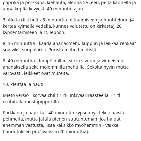
paprika ja porkkana, kiehauta, alenna 2/6:een, peitä kannella ja
anna kuplia kevyesti 40 minuutin ajan.
7. Aloita riisi heti - 5 minuuttia mittaamiseen ja huuhteluun (4
kertaa kylmällä vedellä, kunnes valutettu on kirkasta), 20
kypsentämiseen ja 15 lepoon.
8. 35 minuuttia - kaada ananasmehu kuppiin ja leikkaa renkaat
sopiviksi suupaloiksi. Purista mehu limetistä.
9. 40 minuuttia - lämpö nolliin, siirrä sivuun ja viimeistele
ananaksella sekä molemmilla mehuilla. Sekoita hyvin mutta
varovasti, leikkeet ovat mureita.
10. Pleittaa ja nauti!
Mieto versio - korvaa chilit 1 rkl inkivääriraasteella + 1 tl
rouhitulla mustapippurilla.
Porkkana ja paprika - 40 minuutin kypsennys tekee näistä
pehmeitä, mutta jättää pienen suutuntuman. Jos haluat
enemmän vastusta, lisää kaksikko myöhemmin - vaikka
haudutuksen puolivälissä (20 minuuttia).