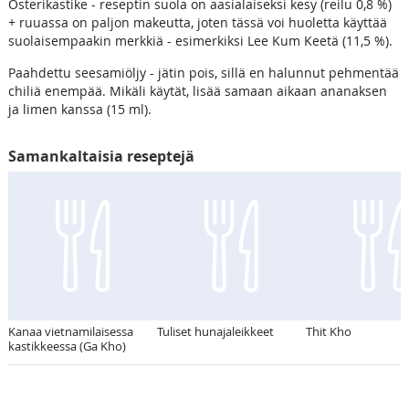
Osterikastike - reseptin suola on aasialaiseksi kesy (reilu 0,8 %)
+ ruuassa on paljon makeutta, joten tässä voi huoletta käyttää
suolaisempaakin merkkiä - esimerkiksi Lee Kum Keetä (11,5 %).
Paahdettu seesamiöljy - jätin pois, sillä en halunnut pehmentää
chiliä enempää. Mikäli käytät, lisää samaan aikaan ananaksen
ja limen kanssa (15 ml).
Samankaltaisia reseptejä
Kanaa vietnamilaisessa
Tuliset hunajaleikkeet
Thit Kho
kastikkeessa (Ga Kho)