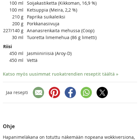
100
ml
Soijakastiketta (Kikkoman, 16,9 %)
100
ml
Ketsuppia (Meira, 2,2 %)
210
g
Paprika suikaleiksi
200
g
Porkkanasiivuja
227/140
g
Ananasrenkaita mehussa (Coop)
30
ml
Tuoretta limemehua (86 g limetti)
Riisi
450
ml
Jasmiiniriisiä (Aroy-D)
450
ml
Vettä
Katso myös uusimmat ruokatrendien reseptit täältä »
Jaa resepti
Ohje
Hapanimeläkana on totuttu näkemään nopeana wokkiversiona,