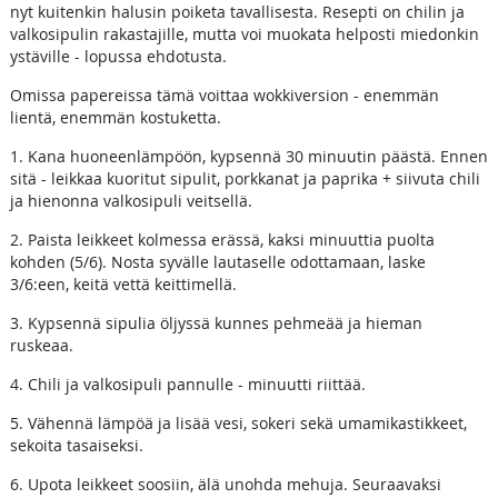
nyt kuitenkin halusin poiketa tavallisesta. Resepti on chilin ja
valkosipulin rakastajille, mutta voi muokata helposti miedonkin
ystäville - lopussa ehdotusta.
Omissa papereissa tämä voittaa wokkiversion - enemmän
lientä, enemmän kostuketta.
1. Kana huoneenlämpöön, kypsennä 30 minuutin päästä. Ennen
sitä - leikkaa kuoritut sipulit, porkkanat ja paprika + siivuta chili
ja hienonna valkosipuli veitsellä.
2. Paista leikkeet kolmessa erässä, kaksi minuuttia puolta
kohden (5/6). Nosta syvälle lautaselle odottamaan, laske
3/6:een, keitä vettä keittimellä.
3. Kypsennä sipulia öljyssä kunnes pehmeää ja hieman
ruskeaa.
4. Chili ja valkosipuli pannulle - minuutti riittää.
5. Vähennä lämpöä ja lisää vesi, sokeri sekä umamikastikkeet,
sekoita tasaiseksi.
6. Upota leikkeet soosiin, älä unohda mehuja. Seuraavaksi