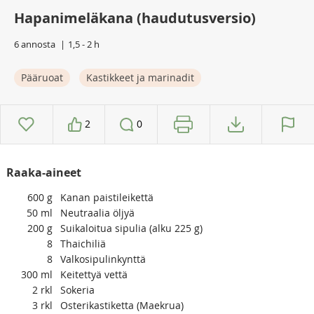
Hapanimeläkana (haudutusversio)
6 annosta
1,5 - 2 h
Pääruoat
Kastikkeet ja marinadit
2
0
Raaka-aineet
600
g
Kanan paistileikettä
50
ml
Neutraalia öljyä
200
g
Suikaloitua sipulia (alku 225 g)
8
Thaichiliä
8
Valkosipulinkynttä
300
ml
Keitettyä vettä
2
rkl
Sokeria
3
rkl
Osterikastiketta (Maekrua)