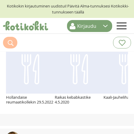
Kotikokin kirjautuminen uudistui! Päivitä Alma-tunnuksesi Kotikokki-
tunnukseen täällä
Kirjaudu
ETUSIVU
Suosittelemme myös
RESEPTIHAKU
RUOKATEEMAT
KESKUSTELUT
KOTIKOKIT
Hollandaise
Raikas kebabkastike
Kaali-Jauhelihaka
reumaatikollekin 29.5.2022
4.5.2020