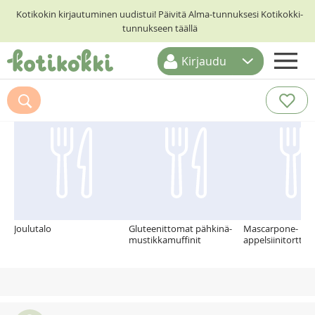
Kotikokin kirjautuminen uudistui! Päivitä Alma-tunnuksesi Kotikokki-
tunnukseen täällä
Kirjaudu
ETUSIVU
Suosittelemme myös
RESEPTIHAKU
RUOKATEEMAT
KESKUSTELUT
KOTIKOKIT
Joulutalo
Gluteenittomat pähkinä-
Mascarpone-
mustikkamuffinit
appelsiinitorttu