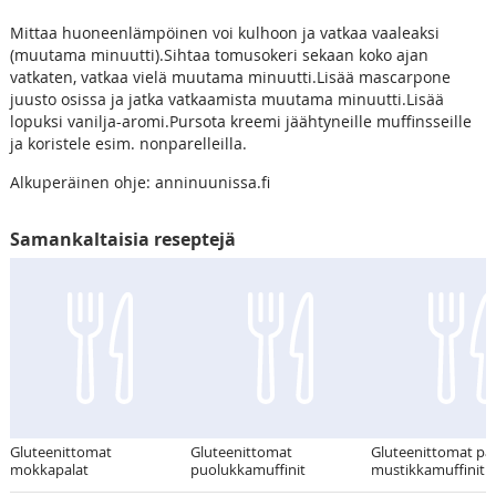
Mittaa huoneenlämpöinen voi kulhoon ja vatkaa vaaleaksi
(muutama minuutti).Sihtaa tomusokeri sekaan koko ajan
vatkaten, vatkaa vielä muutama minuutti.Lisää mascarpone
juusto osissa ja jatka vatkaamista muutama minuutti.Lisää
lopuksi vanilja-aromi.Pursota kreemi jäähtyneille muffinsseille
ja koristele esim. nonparelleilla.
Alkuperäinen ohje: anninuunissa.fi
Samankaltaisia reseptejä
Gluteenittomat
Gluteenittomat
Gluteenittomat pä
mokkapalat
puolukkamuffinit
mustikkamuffinit