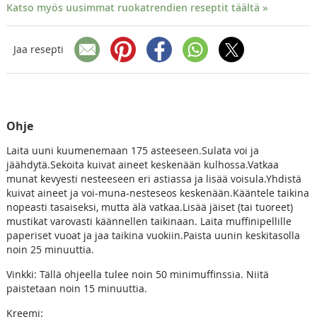
Katso myös uusimmat ruokatrendien reseptit täältä »
Jaa resepti
Ohje
Laita uuni kuumenemaan 175 asteeseen.
Sulata voi ja
jäähdytä.Sekoita kuivat aineet keskenään kulhossa.Vatkaa
munat kevyesti nesteeseen eri astiassa ja lisää voisula.Yhdistä
kuivat aineet ja voi-muna-nesteseos keskenään.Kääntele taikina
nopeasti tasaiseksi, mutta älä vatkaa.Lisää jäiset (tai tuoreet)
mustikat varovasti käännellen taikinaan. Laita muffinipellille
paperiset vuoat ja jaa taikina vuokiin.Paista uunin keskitasolla
noin 25 minuuttia.
Vinkki: Tällä ohjeella tulee noin 50 minimuffinssia. Niitä
paistetaan noin 15 minuuttia.
Kreemi: