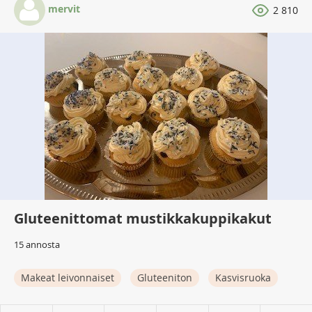
mervit
2 810
Gluteenittomat mustikkakuppikakut
15 annosta
Makeat leivonnaiset
Gluteeniton
Kasvisruoka