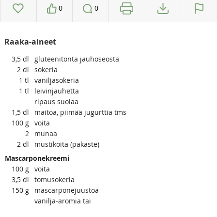
0
0
Raaka-aineet
3,5
dl
gluteenitonta jauhoseosta
2
dl
sokeria
1
tl
vaniljasokeria
1
tl
leivinjauhetta
ripaus suolaa
1,5
dl
maitoa, piimää jugurttia tms
100
g
voita
2
munaa
2
dl
mustikoita (pakaste)
Mascarponekreemi
100
g
voita
3,5
dl
tomusokeria
150
g
mascarponejuustoa
vanilja-aromia tai