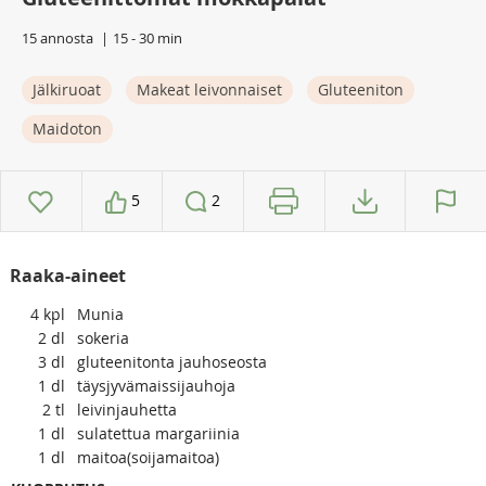
15 annosta
15 - 30 min
Jälkiruoat
Makeat leivonnaiset
Gluteeniton
Maidoton
5
2
Raaka-aineet
4
kpl
Munia
2
dl
sokeria
3
dl
gluteenitonta jauhoseosta
1
dl
täysjyvämaissijauhoja
2
tl
leivinjauhetta
1
dl
sulatettua margariinia
1
dl
maitoa(soijamaitoa)