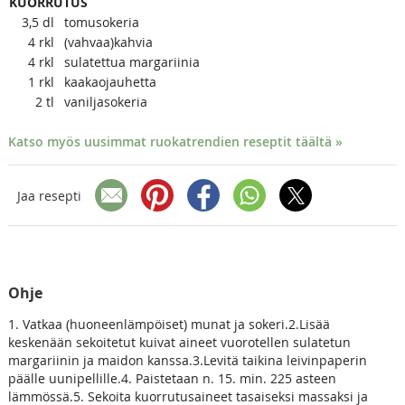
KUORRUTUS
3,5
dl
tomusokeria
4
rkl
(vahvaa)kahvia
4
rkl
sulatettua margariinia
1
rkl
kaakaojauhetta
2
tl
vaniljasokeria
Katso myös uusimmat ruokatrendien reseptit täältä »
Jaa resepti
Ohje
1. Vatkaa (huoneenlämpöiset) munat ja sokeri.2.Lisää
keskenään sekoitetut kuivat aineet vuorotellen sulatetun
margariinin ja maidon kanssa.3.Levitä taikina leivinpaperin
päälle uunipellille.4. Paistetaan n. 15. min. 225 asteen
lämmössä.5. Sekoita kuorrutusaineet tasaiseksi massaksi ja