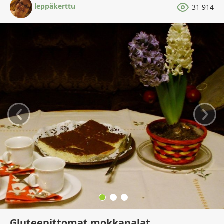
leppäkerttu
31 914
‹
›
Gluteenittomat mokkapalat