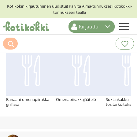
Kotikokin kirjautuminen uudistui! Päivitä Alma-tunnuksesi Kotikokki-
tunnukseen täällä
Kirjaudu
ETUSIVU
Suosittelemme myös
RESEPTIHAKU
RUOKATEEMAT
KESKUSTELUT
KOTIKOKIT
Banaani-omenapiirakka
Omenapiirakkajäätelö
Suklaakakku
grillissä
tositarkoituksell