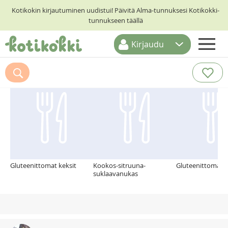
Kotikokin kirjautuminen uudistui! Päivitä Alma-tunnuksesi Kotikokki-
tunnukseen täällä
Kirjaudu
ETUSIVU
Suosittelemme myös
RESEPTIHAKU
RUOKATEEMAT
KESKUSTELUT
KOTIKOKIT
Gluteenittomat keksit
Kookos-sitruuna-
Gluteenittomat t
suklaavanukas