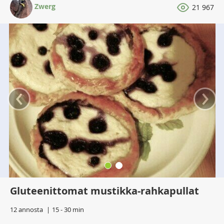
Zwerg
21 967
‹
›
Gluteenittomat mustikka-rahkapullat
12 annosta
15 - 30 min