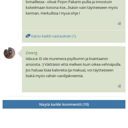
lomaillessa - olivat Pirjon Pakarin pullia ja innostuin
kokeilmaan kotona itse...lisäsin vain täytteeseen myös
kerman. Herkullisia ! Hyvä ohje !
Katso kaikki vastaukset (
1
)
Zwerg
iida.e.e: Ei ole mureneva psylliumin ja ksantaanin
ansiosta. :) Väittäisin että melkein kuin oikea vehnäpulla.
Jos haluaa lisää kaloreita (ja makua), voi täytteeseen
lisätä myös vähän vanilijakreemiä.
Näytä kaikki kommentit (10)