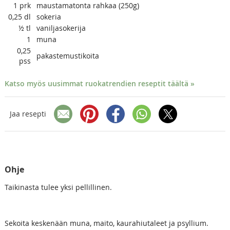
1
prk
maustamatonta rahkaa (250g)
0,25
dl
sokeria
½
tl
vaniljasokerija
1
muna
0,25
pakastemustikoita
pss
Katso myös uusimmat ruokatrendien reseptit täältä »
Jaa resepti
Ohje
Taikinasta tulee yksi pellillinen.
Sekoita keskenään muna, maito, kaurahiutaleet ja psyllium.