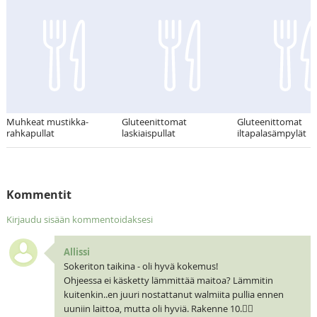
Muhkeat mustikka-
Gluteenittomat
Gluteenittomat
rahkapullat
laskiaispullat
iltapalasämpylät
Kommentit
Kirjaudu sisään kommentoidaksesi
Allissi
Sokeriton taikina - oli hyvä kokemus!
Ohjeessa ei käsketty lämmittää maitoa? Lämmitin
kuitenkin..en juuri nostattanut walmiita pullia ennen
uuniin laittoa, mutta oli hyviä. Rakenne 10.👍🏼