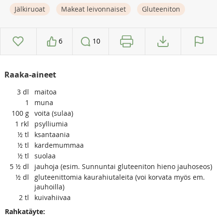
Jälkiruoat
Makeat leivonnaiset
Gluteeniton
6
10
Raaka-aineet
3
dl
maitoa
1
muna
100
g
voita (sulaa)
1
rkl
psylliumia
½
tl
ksantaania
½
tl
kardemummaa
½
tl
suolaa
5 ½
dl
jauhoja (esim. Sunnuntai gluteeniton hieno jauhoseos)
½
dl
gluteenittomia kaurahiutaleita (voi korvata myös em.
jauhoilla)
2
tl
kuivahiivaa
Rahkatäyte: