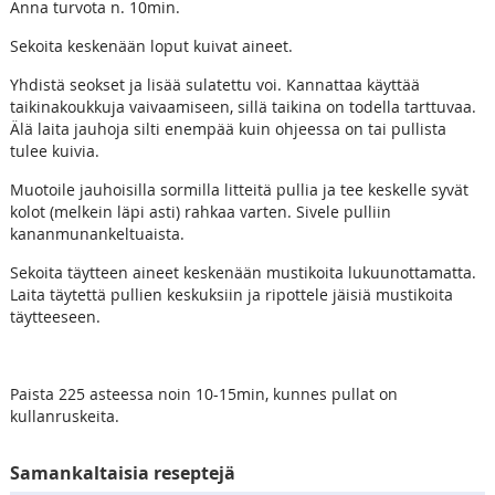
Anna turvota n. 10min.
Sekoita keskenään loput kuivat aineet.
Yhdistä seokset ja lisää sulatettu voi. Kannattaa käyttää
taikinakoukkuja vaivaamiseen, sillä taikina on todella tarttuvaa.
Älä laita jauhoja silti enempää kuin ohjeessa on tai pullista
tulee kuivia.
Muotoile jauhoisilla sormilla litteitä pullia ja tee keskelle syvät
kolot (melkein läpi asti) rahkaa varten. Sivele pulliin
kananmunankeltuaista.
Sekoita täytteen aineet keskenään mustikoita lukuunottamatta.
Laita täytettä pullien keskuksiin ja ripottele jäisiä mustikoita
täytteeseen.
Paista 225 asteessa noin 10-15min, kunnes pullat on
kullanruskeita.
Samankaltaisia reseptejä