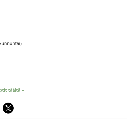
 Sunnuntai)
it täältä »