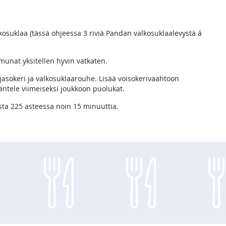
osuklaa (tässä ohjeessa 3 riviä Pandan valkosuklaalevystä á
munat yksitellen hyvin vatkaten.
ljasokeri ja valkosuklaarouhe. Lisää voisokerivaahtoon
ntele viimeiseksi joukkoon puolukat.
aista 225 asteessa noin 15 minuuttia.