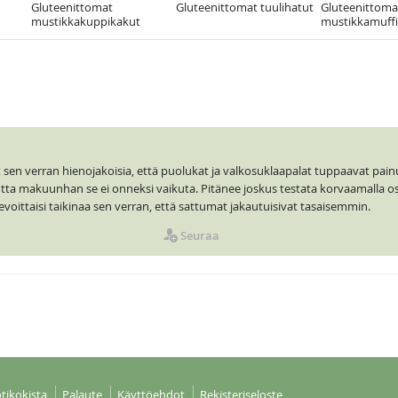
Gluteenittomat
Gluteenittomat tuulihatut
Gluteenittoma
mustikkakuppikakut
mustikkamuffi
 sen verran hienojakoisia, että puolukat ja valkosuklaapalat tuppaavat pa
tta makuunhan se ei onneksi vaikuta. Pitänee joskus testata korvaamalla os
evoittaisi taikinaa sen verran, että sattumat jakautuisivat tasaisemmin.
Seuraa
tikokista
Palaute
Käyttöehdot
Rekisteriseloste