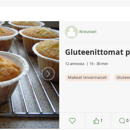
Krouvari
Gluteenittomat 
12 annosta
15 - 30 min
›
Makeat leivonnaiset
Glutee
1
0