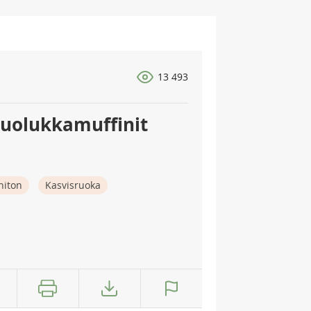
13 493
puolukkamuffinit
niton
Kasvisruoka