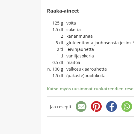
Raaka-aineet
125
g
voita
1,5
dl
sokeria
2
kananmunaa
3
dl
gluteenitonta jauhoseosta (esim.
2
tl
leivinjauhetta
1
tl
vaniljasokeria
0,5
dl
maitoa
n. 100
g
valkosuklaarouhetta
1,5
dl
(pakaste)puolukoita
Katso myös uusimmat ruokatrendien resept
Jaa resepti