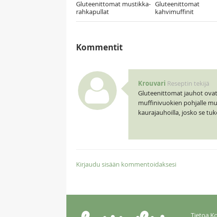
Gluteenittomat mustikka-
Gluteenittomat
rahkapullat
kahvimuffinit
Kommentit
Krouvari
Reseptin tekijä
Gluteenittomat jauhot ovat
muffinivuokien pohjalle mu
kaurajauhoilla, josko se tuk
Kirjaudu sisään kommentoidaksesi
Tietoa Ko