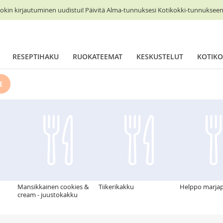
okin kirjautuminen uudistui! Päivitä Alma-tunnuksesi Kotikokki-tunnukseen 
RESEPTIHAKU
RUOKATEEMAT
KESKUSTELUT
KOTIKO
E
Mansikkainen cookies &
Tiikerikakku
Helppo marjap
cream - juustokakku