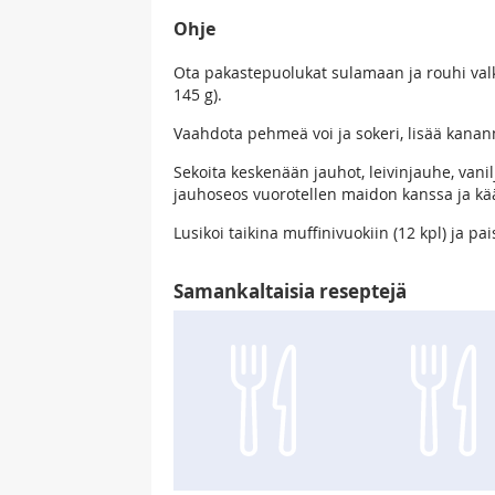
Ohje
Ota pakastepuolukat sulamaan ja rouhi valk
145 g).
Vaahdota pehmeä voi ja sokeri, lisää kanan
Sekoita keskenään jauhot, leivinjauhe, vani
jauhoseos vuorotellen maidon kanssa ja kää
Lusikoi taikina muffinivuokiin (12 kpl) ja p
Samankaltaisia reseptejä