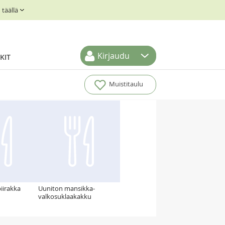
täällä
Kirjaudu
KIT
Muistitaulu
iirakka
Uuniton mansikka-
valkosuklaakakku