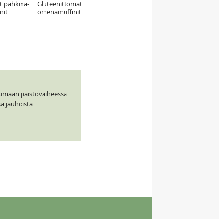
t pähkinä-
Gluteenittomat
nit
omenamuffinit
inumaan paistovaiheessa
a jauhoista