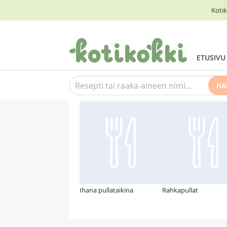
Kotik
ETUSIVU
HA
Suosittelemme myös
Ihana pullataikina
Rahkapullat