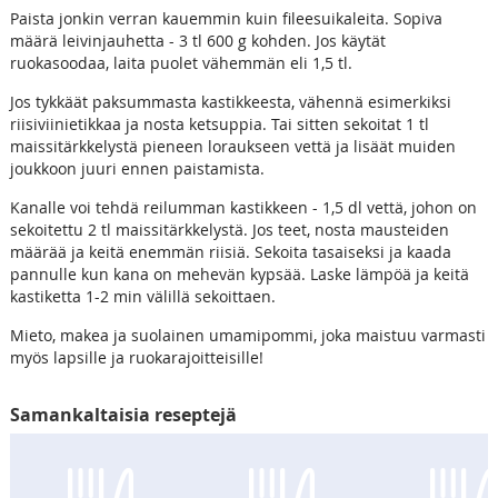
Paista jonkin verran kauemmin kuin fileesuikaleita. Sopiva
määrä leivinjauhetta - 3 tl 600 g kohden. Jos käytät
ruokasoodaa, laita puolet vähemmän eli 1,5 tl.
Jos tykkäät paksummasta kastikkeesta, vähennä esimerkiksi
riisiviinietikkaa ja nosta ketsuppia. Tai sitten sekoitat 1 tl
maissitärkkelystä pieneen loraukseen vettä ja lisäät muiden
joukkoon juuri ennen paistamista.
Kanalle voi tehdä reilumman kastikkeen - 1,5 dl vettä, johon on
sekoitettu 2 tl maissitärkkelystä. Jos teet, nosta mausteiden
määrää ja keitä enemmän riisiä. Sekoita tasaiseksi ja kaada
pannulle kun kana on mehevän kypsää. Laske lämpöä ja keitä
kastiketta 1-2 min välillä sekoittaen.
Mieto, makea ja suolainen umamipommi, joka maistuu varmasti
myös lapsille ja ruokarajoitteisille!
Samankaltaisia reseptejä