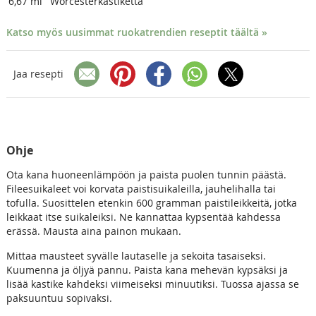
6,67
ml
Worcesterkastiketta
Katso myös uusimmat ruokatrendien reseptit täältä »
Jaa resepti
Ohje
Ota kana huoneenlämpöön ja paista puolen tunnin päästä.
Fileesuikaleet voi korvata paistisuikaleilla, jauhelihalla tai
tofulla. Suosittelen etenkin 600 gramman paistileikkeitä, jotka
leikkaat itse suikaleiksi. Ne kannattaa kypsentää kahdessa
erässä. Mausta aina painon mukaan.
Mittaa mausteet syvälle lautaselle ja sekoita tasaiseksi.
Kuumenna ja öljyä pannu. Paista kana mehevän kypsäksi ja
lisää kastike kahdeksi viimeiseksi minuutiksi. Tuossa ajassa se
paksuuntuu sopivaksi.