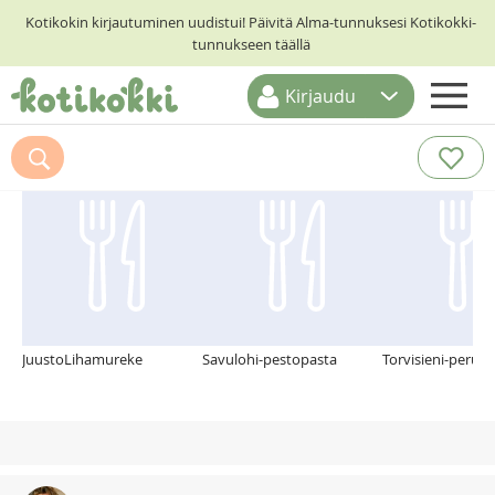
Kotikokin kirjautuminen uudistui! Päivitä Alma-tunnuksesi Kotikokki-
tunnukseen täällä
Kirjaudu
ETUSIVU
Suosittelemme myös
RESEPTIHAKU
RUOKATEEMAT
KESKUSTELUT
KOTIKOKIT
JuustoLihamureke
Savulohi-pestopasta
Torvisieni-peru