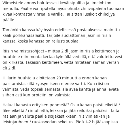
Viimeistele annos halutessasi kevätsipulilla ja limelohkon
mehulla. Päälle voi ripotella myös ohuita chiliviipaleita tuomaan
kivaa kontrastia vihreälle värille. Tai sitten lusikoit chiliöljyä
päälle.
Tämänkin kanssa käy hyvin edellisessä postauksessa mainittu
kaali-porkkanasalaatti. Tarjoile suolattoman jasmiiniriisin
kanssa, koska kanassa on reilusti suolaa.
Riisin valmistusohjeet - mittaa 2 dl jasmiiniriisiä keittimeen ja
huuhtele niin monta kertaa kylmällä vedellä, että valutettu vesi
on kirkasta. Takaisin keittimeen, vettä mitataan saman verran
eli 2 dl.
Hiilarin huuhtelu aloitetaan 20 minuuttia ennen kanan
paistamista, sillä kypsymiseen menee vartti. Kun riisi on
valmista, vedä töpseli seinästä, älä avaa kantta ja anna levätä
siihen asti kun proteiini on valmista.
Haluat kanasta erityisen pehmeää? Osta kanan paistileikettä /
fileeleikettä / rintafilettä, leikkaa ja jätä reiluiksi paloiksi - laita
rasiaan ja valuta päälle soijakastikkeen, riisiviinietikan ja
leivinjauheen / ruokasoodan sekoitus. Pidä 1-2 h jääkaapissa.