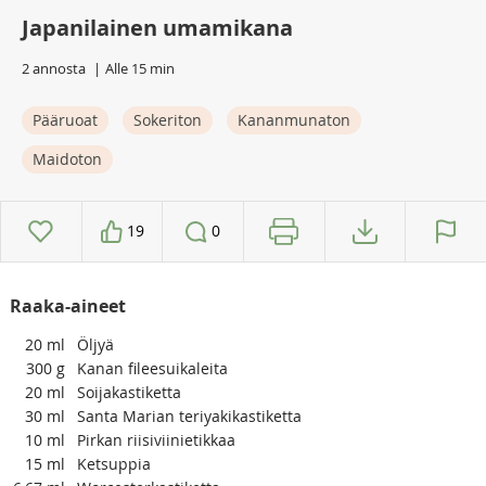
Japanilainen umamikana
2 annosta
Alle 15 min
Pääruoat
Sokeriton
Kananmunaton
Maidoton
19
0
Raaka-aineet
20
ml
Öljyä
300
g
Kanan fileesuikaleita
20
ml
Soijakastiketta
30
ml
Santa Marian teriyakikastiketta
10
ml
Pirkan riisiviinietikkaa
15
ml
Ketsuppia