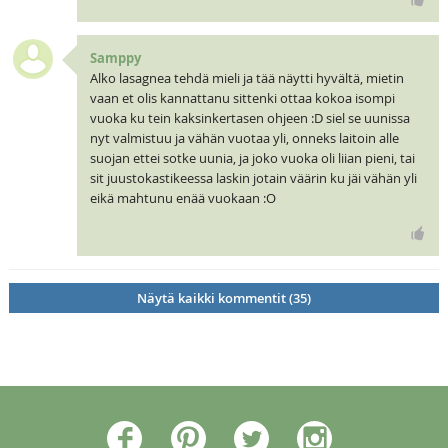
Samppy
Alko lasagnea tehdä mieli ja tää näytti hyvältä, mietin
vaan et olis kannattanu sittenki ottaa kokoa isompi
vuoka ku tein kaksinkertasen ohjeen :D siel se uunissa
nyt valmistuu ja vähän vuotaa yli, onneks laitoin alle
suojan ettei sotke uunia, ja joko vuoka oli liian pieni, tai
sit juustokastikeessa laskin jotain väärin ku jäi vähän yli
eikä mahtunu enää vuokaan :O
Näytä kaikki kommentit (35)