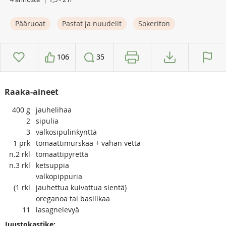
Pääruoat
Pastat ja nuudelit
Sokeriton
106
35
Raaka-aineet
400
g
jauhelihaa
2
sipulia
3
valkosipulinkynttä
1
prk
tomaattimurskaa + vähän vettä
n.2
rkl
tomaattipyrettä
n.3
rkl
ketsuppia
valkopippuria
(1
rkl
jauhettua kuivattua sientä)
oreganoa tai basilikaa
11
lasagnelevyä
Juustokastike: