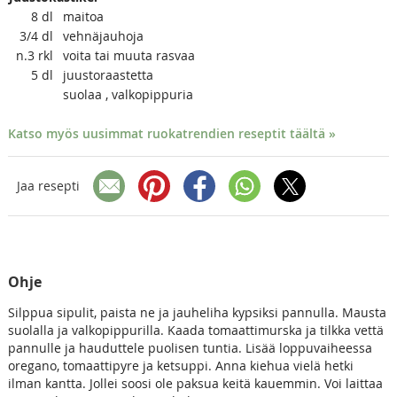
8
dl
maitoa
3/4
dl
vehnäjauhoja
n.3
rkl
voita tai muuta rasvaa
5
dl
juustoraastetta
suolaa , valkopippuria
Katso myös uusimmat ruokatrendien reseptit täältä »
Jaa resepti
Ohje
Silppua sipulit, paista ne ja jauheliha kypsiksi pannulla. Mausta
suolalla ja valkopippurilla. Kaada tomaattimurska ja tilkka vettä
pannulle ja hauduttele puolisen tuntia. Lisää loppuvaiheessa
oregano, tomaattipyre ja ketsuppi. Anna kiehua vielä hetki
ilman kantta. Jollei soosi ole paksua keitä kauemmin. Voi laittaa