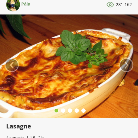
Påla
281 162
‹
›
Lasagne
4 annosta
1,5 - 2 h