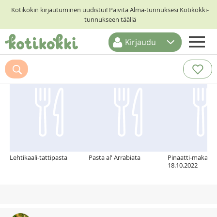
Kotikokin kirjautuminen uudistui! Päivitä Alma-tunnuksesi Kotikokki-
tunnukseen täällä
Kirjaudu
ETUSIVU
Suosittelemme myös
RESEPTIHAKU
RUOKATEEMAT
KESKUSTELUT
KOTIKOKIT
Lehtikaali-tattipasta
Pasta al' Arrabiata
Pinaatti-makaroo
18.10.2022