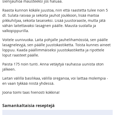
sienijauhoa mausteeksi jos haluaa.
Raasta kunnon kökäle juustoa, niin että raastetta tulee noin 5
dl. Sulata rasvaa ja sekoita jauhot joukkoon, lisää maitoa
pikkuhiljaa, sekoita tasaiseksi. Lisää juustoraaste, mutta jätä
vähän laitettavaksi lasagnen päälle. Mausta suolalla ja
valkopippurilla.
Voitele uunivuoka. Laita pohjalle jauhelihamössöä, sen päälle
lasagnelevyjä, sen päälle juustokastiketta. Toista kunnes aineet
loppuu. Kaada päällimmäiseksi juustokastiketta ja ripottele
loput raasteet päälle.
Paista 175 noin tunti. Anna vetäytyä rauhassa uunista oton
jälkeen.
Laitan välillä basilikaa, välillä oreganoa, voi laittaa molempia -
en vaan tykkää niistä yhdessä.
Joona toimi taas hienosti kokkina!
Samankaltaisia reseptejä