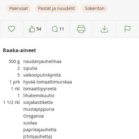
Pääruoat
Pastat ja nuudelit
Sokeriton
54
11
Raaka-aineet
500
g
naudanjauhelihaa
2
sipulia
5
valkosipulinkynttä
1
prk
hyvää tomaattimurskaa
1
rkl
tomaattipyreetä
1
lihaliemikuutio
1 1/2
rkl
soijakastiketta
mustapippuria
Oreganoa
suolaa
paprikajauhetta
(chilijauhetta)