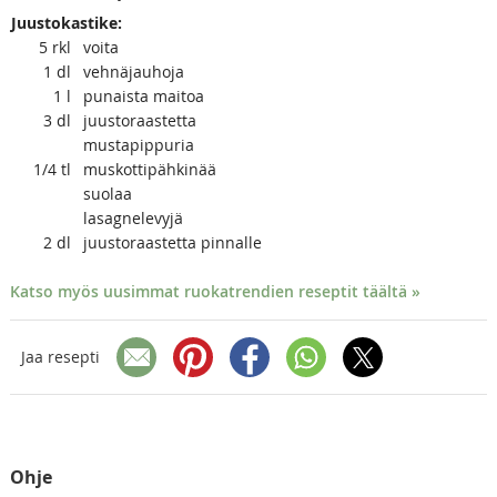
Juustokastike:
5
rkl
voita
1
dl
vehnäjauhoja
1
l
punaista maitoa
3
dl
juustoraastetta
mustapippuria
1/4
tl
muskottipähkinää
suolaa
lasagnelevyjä
2
dl
juustoraastetta pinnalle
Katso myös uusimmat ruokatrendien reseptit täältä »
Jaa resepti
Ohje