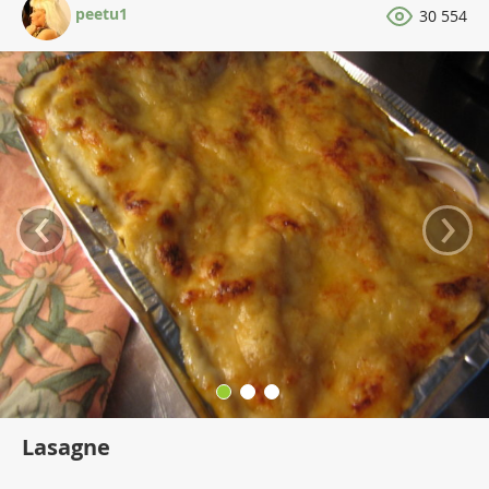
peetu1
30 554
‹
›
Lasagne