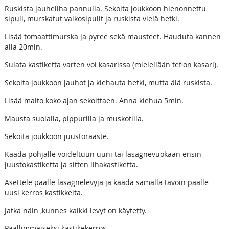
Ruskista jauheliha pannulla. Sekoita joukkoon hienonnettu
sipuli, murskatut valkosipulit ja ruskista vielä hetki.
Lisää tomaattimurska ja pyree sekä mausteet. Hauduta kannen
alla 20min.
Sulata kastiketta varten voi kasarissa (mielellään teflon kasari).
Sekoita joukkoon jauhot ja kiehauta hetki, mutta älä ruskista.
Lisää maito koko ajan sekoittaen. Anna kiehua 5min.
Mausta suolalla, pippurilla ja muskotilla.
Sekoita joukkoon juustoraaste.
Kaada pohjalle voideltuun uuni tai lasagnevuokaan ensin
juustokastiketta ja sitten lihakastiketta.
Asettele päälle lasagnelevyjä ja kaada samalla tavoin päälle
uusi kerros kastikkeita.
Jatka näin ,kunnes kaikki levyt on käytetty.
Päällimmäiseksi kastikekerros.