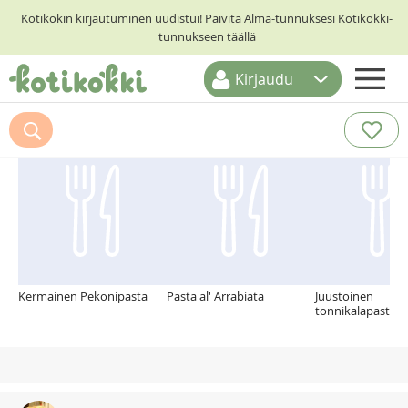
Kotikokin kirjautuminen uudistui! Päivitä Alma-tunnuksesi Kotikokki-
tunnukseen täällä
Kirjaudu
ETUSIVU
Suosittelemme myös
RESEPTIHAKU
RUOKATEEMAT
KESKUSTELUT
KOTIKOKIT
Kermainen Pekonipasta
Pasta al' Arrabiata
Juustoinen
tonnikalapastav