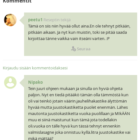
Kommentit
peetu1
Reseptin tekijä
Tämä on siis niin hyvää ollut aina.En ole tehnyt pitkään,
pitkään aikaan. Ja nyt kun muistin, toki se pitää saada
kirjoittaa tänne vaikka vain itseäni varten. :P
Seuraa
Kirjaudu sisään kommentoidaksesi
Nipako
Tein juuri ohjeen mukaan ja sinulla on hyviä ohjeita
paljon. Nyt en tiedä pitääkö tämän olla tämmöstä kun
oli vai teinkö jotain väärin.jauhelihakastike älyttömän
hyvää mutta juustokastiketta puolet enenmän. Lähes
mautonta juustokastiketta vuoka puolillaan ja MIkÄÄN
muu ei siinä maistunut kun tämä jota todellakin
oli.vuoka on tälle hyvä kun tässä tehnyt ennenkin
valmislasagne joka onnistuu kyllä.litra juustokastike vai
mikä mättää?