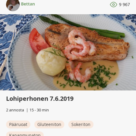
Bettan
9 967
Lohiperhonen 7.6.2019
2 annosta
15 - 30 min
Pääruoat
Gluteeniton
Sokeriton
Kananmunaton