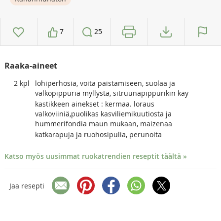
7
25
Raaka-aineet
2
kpl
lohiperhosia, voita paistamiseen, suolaa ja
valkopippuria myllystä, sitruunapippurikin käy
kastikkeen ainekset : kermaa. loraus
valkoviiniä,puolikas kasviliemikuutiosta ja
hummerifondia maun mukaan, maizenaa
katkarapuja ja ruohosipulia, perunoita
Katso myös uusimmat ruokatrendien reseptit täältä »
Jaa resepti