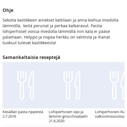
Ohje
Sekoita kastikkeen ainekset kattilaan ja anna kiehua miedolla
lämmöllä, keitä perunat ja perkaa katkaravut. Paista
lohiperhoset voissa miedolla lämmöllä niin kala ei pääse
palamaan. Helppo ja nopea herkku on valmista ja ihanat
tuoksut tulevat kastikkeesta!
Samankaltaisia reseptejä
Kesäillan pasta rippeistä
Lohiperhosen siipi ja
Lohiperhonen /kat
2.7.2016
lämmin gnocchisalaatti
valkoviinisoosissa
21.6.2020