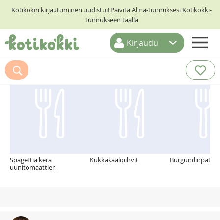
Kotikokin kirjautuminen uudistui! Päivitä Alma-tunnuksesi Kotikokki-
tunnukseen täällä
Kirjaudu
ETUSIVU
Suosittelemme myös
RESEPTIHAKU
RUOKATEEMAT
KESKUSTELUT
KOTIKOKIT
Spagettia kera
Kukkakaalipihvit
Burgundinpata
uunitomaattien