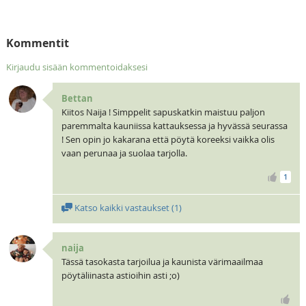
Kommentit
Kirjaudu sisään kommentoidaksesi
Bettan
Kiitos Naija ! Simppelit sapuskatkin maistuu paljon
paremmalta kauniissa kattauksessa ja hyvässä seurassa
! Sen opin jo kakarana että pöytä koreeksi vaikka olis
vaan perunaa ja suolaa tarjolla.
1
Katso kaikki vastaukset (
1
)
naija
Tässä tasokasta tarjoilua ja kaunista värimaailmaa
pöytäliinasta astioihin asti ;o)