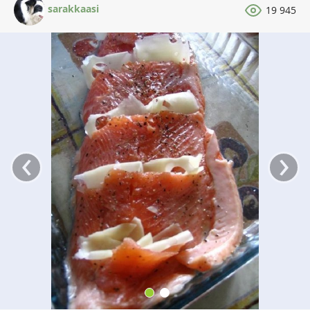
sarakkaasi
19 945
‹
›