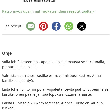
mozzarellaraastetta
Katso myös uusimmat ruokatrendien reseptit täältä »
Jaa resepti
Ohje
Viillä lohifileeseen poikkipäin viiltoja ja mausta se sitruunalla,
pippurilla ja suolalla.
Valmista bearnaise- kastike esim. valmispussikastike. Anna
kastikkeen jäähtyä.
Laita lohen viiltoihin polar-viipaleita. Levitä jäähtynyt bearnaise-
kastike lohen päälle ja lisää lopuksi mozzarellaraaste.
Paista uunissa n.200-225 asteessa kunnes juusto on kauniin
ruskea.