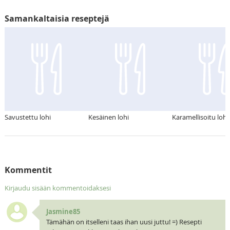
Samankaltaisia reseptejä
Savustettu lohi
Kesäinen lohi
Karamellisoitu lohi
Kommentit
Kirjaudu sisään kommentoidaksesi
Jasmine85
Tämähän on itselleni taas ihan uusi juttu! =) Resepti