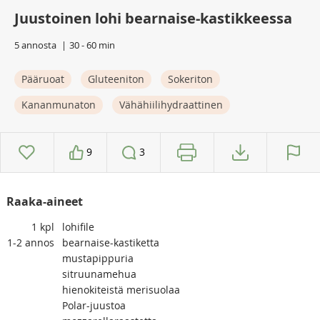
Juustoinen lohi bearnaise-kastikkeessa
5 annosta
30 - 60 min
Pääruoat
Gluteeniton
Sokeriton
Kananmunaton
Vähähiilihydraattinen
9
3
Raaka-aineet
1
kpl
lohifile
1-2
annos
bearnaise-kastiketta
mustapippuria
sitruunamehua
hienokiteistä merisuolaa
Polar-juustoa