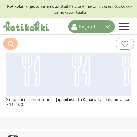
Kotikokin kirjautuminen uudistui! Päivitä Alma-tunnuksesi Kotikokki-
tunnukseen täällä
Kirjaudu
ETUSIVU
Suosittelemme myös
RESEPTIHAKU
RUOKATEEMAT
KESKUSTELUT
KOTIKOKIT
Sinappinen seesamilohi
Japanilaistettu Kanacurry
Lihapullat juusto
7.11.2020