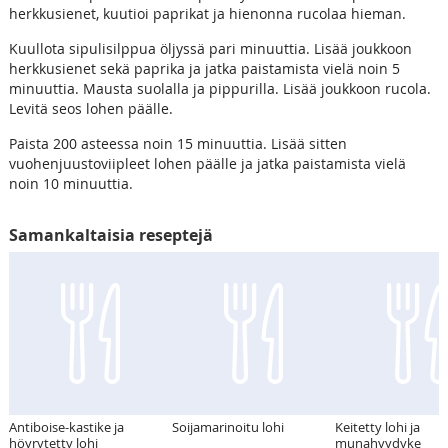
herkkusienet, kuutioi paprikat ja hienonna rucolaa hieman.
Kuullota sipulisilppua öljyssä pari minuuttia. Lisää joukkoon
herkkusienet sekä paprika ja jatka paistamista vielä noin 5
minuuttia. Mausta suolalla ja pippurilla. Lisää joukkoon rucola.
Levitä seos lohen päälle.
Paista 200 asteessa noin 15 minuuttia. Lisää sitten
vuohenjuustoviipleet lohen päälle ja jatka paistamista vielä
noin 10 minuuttia.
Samankaltaisia reseptejä
Antiboise-kastike ja
Soijamarinoitu lohi
Keitetty lohi ja
höyrytetty lohi
munahyydyke