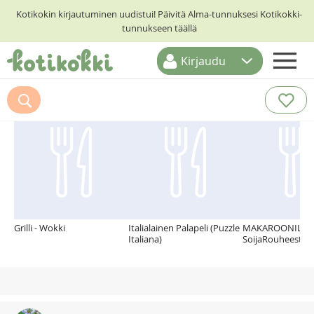
Kotikokin kirjautuminen uudistui! Päivitä Alma-tunnuksesi Kotikokki-
tunnukseen täällä
Kirjaudu
ETUSIVU
Suosittelemme myös
RESEPTIHAKU
RUOKATEEMAT
KESKUSTELUT
KOTIKOKIT
Grilli - Wokki
Italialainen Palapeli (Puzzle
MAKAROONILAA
Italiana)
SoijaRouheesta