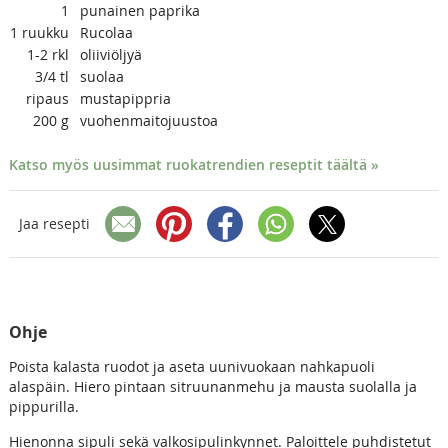
1
punainen paprika
1
ruukku
Rucolaa
1-2
rkl
oliiviöljyä
3/4
tl
suolaa
ripaus
mustapippria
200
g
vuohenmaitojuustoa
Katso myös uusimmat ruokatrendien reseptit täältä »
Jaa resepti
Ohje
Poista kalasta ruodot ja aseta uunivuokaan nahkapuoli
alaspäin. Hiero pintaan sitruunanmehu ja mausta suolalla ja
pippurilla.
Hienonna sipuli sekä valkosipulinkynnet. Paloittele puhdistetut