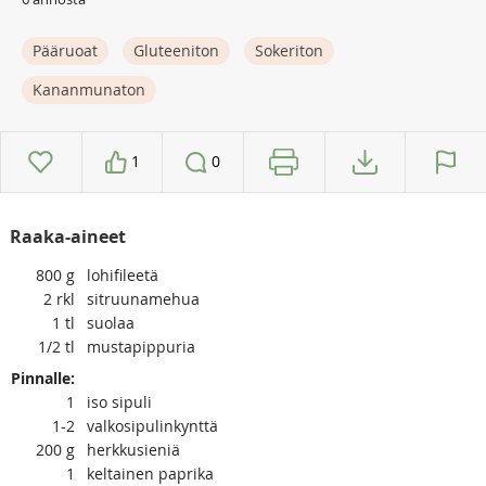
Pääruoat
Gluteeniton
Sokeriton
Kananmunaton
1
0
Raaka-aineet
800
g
lohifileetä
2
rkl
sitruunamehua
1
tl
suolaa
1/2
tl
mustapippuria
Pinnalle:
1
iso sipuli
1-2
valkosipulinkynttä
200
g
herkkusieniä
1
keltainen paprika