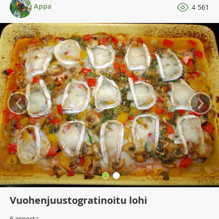
Appa
4 561
‹
›
Vuohenjuustogratinoitu lohi
6 annosta