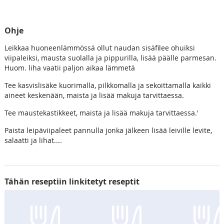
Ohje
Leikkaa huoneenlämmössä ollut naudan sisäfilee ohuiksi
viipaleiksi, mausta suolalla ja pippurilla, lisää päälle parmesan.
Huom. liha vaatii paljon aikaa lämmetä
Tee kasvislisäke kuorimalla, pilkkomalla ja sekoittamalla kaikki
aineet keskenään, maista ja lisää makuja tarvittaessa.
Tee maustekastikkeet, maista ja lisää makuja tarvittaessa.'
Paista leipäviipaleet pannulla jonka jälkeen lisää leiville levite,
salaatti ja lihat....
Tähän reseptiin linkitetyt reseptit