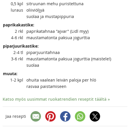
0,5
kpl
sitruunan mehu puristettuna
luraus
oliiviöljyä
suolaa ja mustapippuria
paprikakastike:
2
rkl
paprikatahnaa "ajvar" (Lidl myy)
4-6
rkl
maustamatonta paksua jogurttia
piparjuurikastike:
2-4
tl
piparjuuritahnaa
3-6
rkl
maustamatonta paksua jogurttia (maistele!)
suolaa
muuta:
1-2
kpl
ohuita vaalean leivän paloja per hlö
rasvaa paistamiseen
Katso myös uusimmat ruokatrendien reseptit täältä »
Jaa resepti