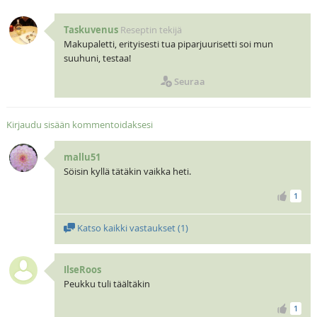
Taskuvenus
Reseptin tekijä
Makupaletti, erityisesti tua piparjuurisetti soi mun
suuhuni, testaa!
Seuraa
Kirjaudu sisään kommentoidaksesi
mallu51
Söisin kyllä tätäkin vaikka heti.
1
Katso kaikki vastaukset (
1
)
IlseRoos
Peukku tuli täältäkin
1