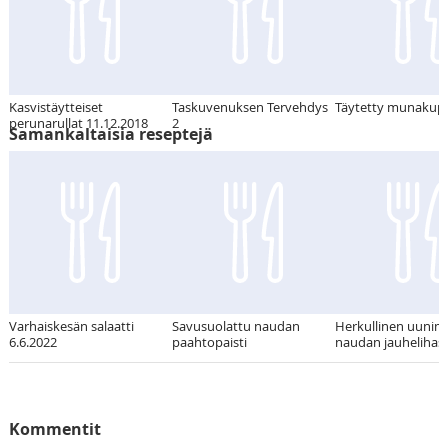
Kasvistäytteiset
Taskuvenuksen Tervehdys
Täytetty munakup
perunarullat 11.12.2018
2
Samankaltaisia reseptejä
Varhaiskesän salaatti
Savusuolattu naudan
Herkullinen uunim
6.6.2022
paahtopaisti
naudan jauhelihas
Kommentit