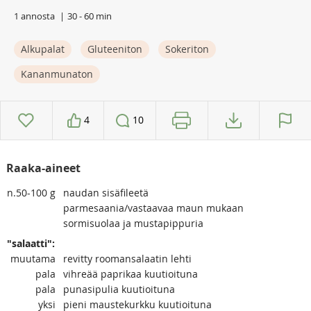
1 annosta
30 - 60 min
Alkupalat
Gluteeniton
Sokeriton
Kananmunaton
4
10
Raaka-aineet
n.50-100
g
naudan sisäfileetä
parmesaania/vastaavaa maun mukaan
sormisuolaa ja mustapippuria
"salaatti":
muutama
revitty roomansalaatin lehti
pala
vihreää paprikaa kuutioituna
pala
punasipulia kuutioituna
yksi
pieni maustekurkku kuutioituna