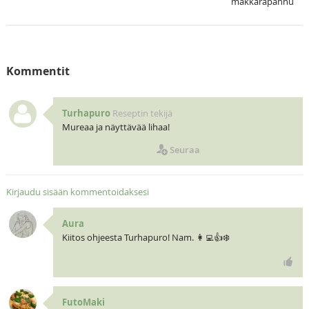
makkarapannu
Kommentit
Turhapuro
Reseptin tekijä
Mureaa ja näyttävää lihaa!
Seuraa
Kirjaudu sisään kommentoidaksesi
Aura
Kiitos ohjeesta Turhapuro! Nam. 👩‍💻👍❄️
FutoMaki