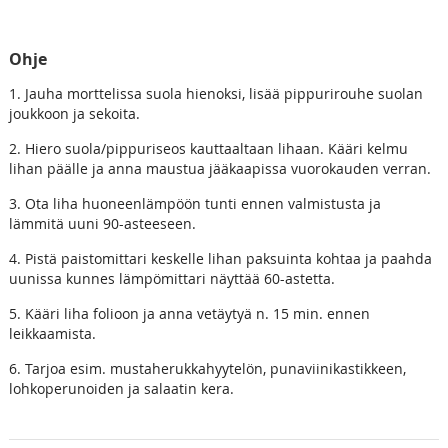
Ohje
1. Jauha morttelissa suola hienoksi, lisää pippurirouhe suolan
joukkoon ja sekoita.
2. Hiero suola/pippuriseos kauttaaltaan lihaan. Kääri kelmu
lihan päälle ja anna maustua jääkaapissa vuorokauden verran.
3. Ota liha huoneenlämpöön tunti ennen valmistusta ja
lämmitä uuni 90-asteeseen.
4. Pistä paistomittari keskelle lihan paksuinta kohtaa ja paahda
uunissa kunnes lämpömittari näyttää 60-astetta.
5. Kääri liha folioon ja anna vetäytyä n. 15 min. ennen
leikkaamista.
6. Tarjoa esim. mustaherukkahyytelön, punaviinikastikkeen,
lohkoperunoiden ja salaatin kera.