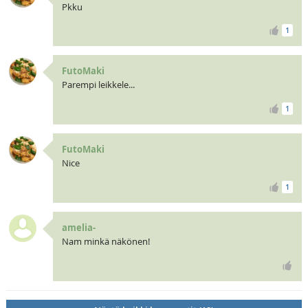
Pkku
1
FutoMaki
Parempi leikkele...
1
FutoMaki
Nice
1
amelia-
Nam minkä näkönen!