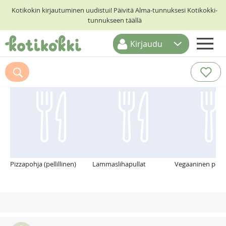
Kotikokin kirjautuminen uudistui! Päivitä Alma-tunnuksesi Kotikokki-
tunnukseen täällä
Kirjaudu
ETUSIVU
Suosittelemme myös
RESEPTIHAKU
RUOKATEEMAT
KESKUSTELUT
KOTIKOKIT
Pizzapohja (pellillinen)
Lammaslihapullat
Vegaaninen peko