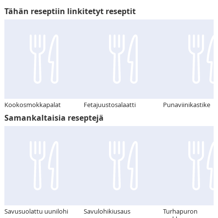
Tähän reseptiin linkitetyt reseptit
Kookosmokkapalat
Fetajuustosalaatti
Punaviinikastike
Samankaltaisia reseptejä
Savusuolattu uunilohi
Savulohikiusaus
Turhapuron