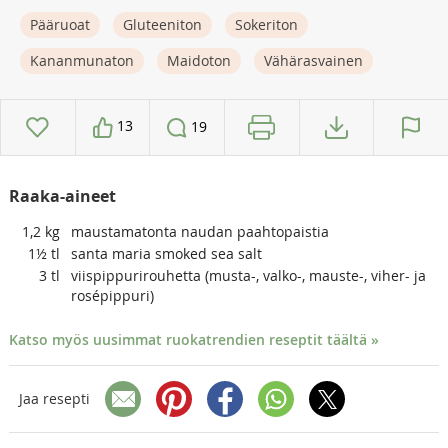
Pääruoat
Gluteeniton
Sokeriton
Kananmunaton
Maidoton
Vähärasvainen
13
19
Raaka-aineet
1,2
kg
maustamatonta naudan paahtopaistia
1½
tl
santa maria smoked sea salt
3
tl
viispippurirouhetta (musta-, valko-, mauste-, viher- ja
rosépippuri)
Katso myös uusimmat ruokatrendien reseptit täältä »
Jaa resepti