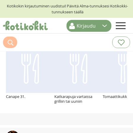
Kotikokin kirjautuminen uudistui! Päivitä Alma-tunnuksesi Kotikokki-
tunnukseen täällä
Kirjaudu
ETUSIVU
Suosittelemme myös
RESEPTIHAKU
RUOKATEEMAT
KESKUSTELUT
KOTIKOKIT
Canape 31.
Katkarapuja vartaissa
Tomaattikukkakaa
grilliin tai uuniin