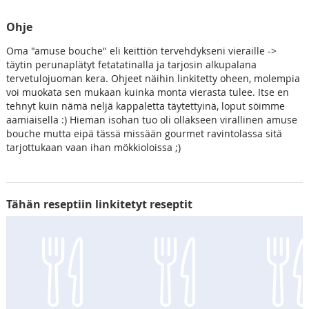
Ohje
Oma "amuse bouche" eli keittiön tervehdykseni vieraille ->
täytin perunaplätyt fetatatinalla ja tarjosin alkupalana
tervetulojuoman kera. Ohjeet näihin linkitetty oheen, molempia
voi muokata sen mukaan kuinka monta vierasta tulee. Itse en
tehnyt kuin nämä neljä kappaletta täytettyinä, loput söimme
aamiaisella :) Hieman isohan tuo oli ollakseen virallinen amuse
bouche mutta eipä tässä missään gourmet ravintolassa sitä
tarjottukaan vaan ihan mökkioloissa ;)
Tähän reseptiin linkitetyt reseptit