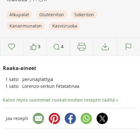
Alkupalat
Gluteeniton
Sokeriton
Kananmunaton
Kasvisruoka
3
4
Raaka-aineet
1
satsi
perunaplättyjä
1
satsi
Lorenzo-serkun Fetatatinaa
Katso myös uusimmat ruokatrendien reseptit täältä »
Jaa resepti