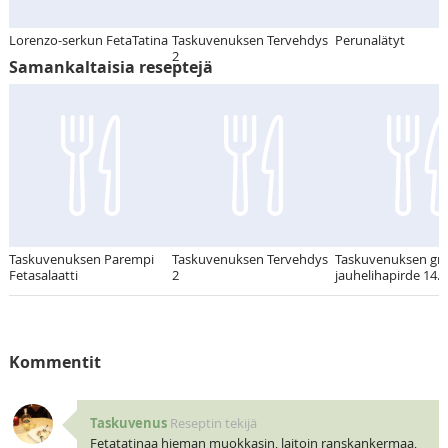
Lorenzo-serkun FetaTatina
Taskuvenuksen Tervehdys
Perunalätyt
2
Samankaltaisia reseptejä
Taskuvenuksen Parempi
Taskuvenuksen Tervehdys
Taskuvenuksen gril
Fetasalaatti
2
jauhelihapirde 14.
Kommentit
Taskuvenus
Reseptin tekijä
Fetatatinaa hieman muokkasin, laitoin ranskankermaa,