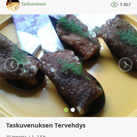
Taskuvenus
5 867
‹
›
Taskuvenuksen Tervehdys
10 annosta
1 - 1,5 h