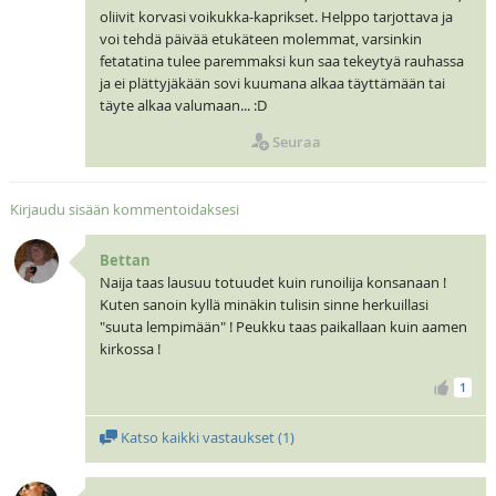
oliivit korvasi voikukka-kaprikset. Helppo tarjottava ja
voi tehdä päivää etukäteen molemmat, varsinkin
fetatatina tulee paremmaksi kun saa tekeytyä rauhassa
ja ei plättyjäkään sovi kuumana alkaa täyttämään tai
täyte alkaa valumaan... :D
Seuraa
Kirjaudu sisään kommentoidaksesi
Bettan
Naija taas lausuu totuudet kuin runoilija konsanaan !
Kuten sanoin kyllä minäkin tulisin sinne herkuillasi
"suuta lempimään" ! Peukku taas paikallaan kuin aamen
kirkossa !
1
Katso kaikki vastaukset (
1
)