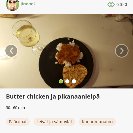
Jinnani
6 320
‹
›
Butter chicken ja pikanaanleipä
30 - 60 min
Pääruoat
Leivät ja sämpylät
Kananmunaton