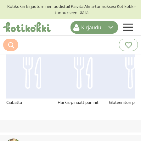
Kotikokin kirjautuminen uudistui! Päivitä Alma-tunnuksesi Kotikokki-
tunnukseen täällä
Kirjaudu
ETUSIVU
Suosittelemme myös
RESEPTIHAKU
RUOKATEEMAT
KESKUSTELUT
KOTIKOKIT
Ciabatta
Härkis-pinaattipaninit
Gluteeniton pizz