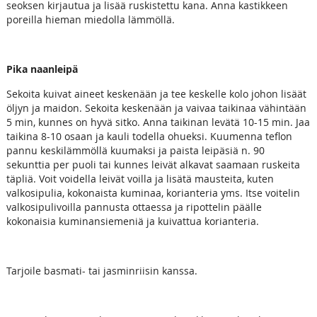
seoksen kirjautua ja lisää ruskistettu kana. Anna kastikkeen
poreilla hieman miedolla lämmöllä.
Pika naanleipä
Sekoita kuivat aineet keskenään ja tee keskelle kolo johon lisäät
öljyn ja maidon. Sekoita keskenään ja vaivaa taikinaa vähintään
5 min, kunnes on hyvä sitko. Anna taikinan levätä 10-15 min. Jaa
taikina 8-10 osaan ja kauli todella ohueksi. Kuumenna teflon
pannu keskilämmöllä kuumaksi ja paista leipäsiä n. 90
sekunttia per puoli tai kunnes leivät alkavat saamaan ruskeita
täpliä. Voit voidella leivät voilla ja lisätä mausteita, kuten
valkosipulia, kokonaista kuminaa, korianteria yms. Itse voitelin
valkosipulivoilla pannusta ottaessa ja ripottelin päälle
kokonaisia kuminansiemeniä ja kuivattua korianteria.
Tarjoile basmati- tai jasminriisin kanssa.