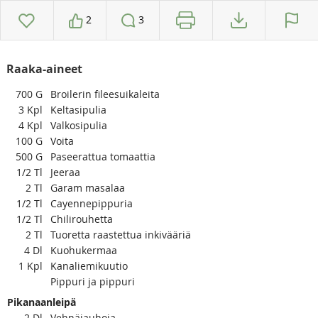
2
3
Raaka-aineet
700
G
Broilerin fileesuikaleita
3
Kpl
Keltasipulia
4
Kpl
Valkosipulia
100
G
Voita
500
G
Paseerattua tomaattia
1/2
Tl
Jeeraa
2
Tl
Garam masalaa
1/2
Tl
Cayennepippuria
1/2
Tl
Chilirouhetta
2
Tl
Tuoretta raastettua inkivääriä
4
Dl
Kuohukermaa
1
Kpl
Kanaliemikuutio
Pippuri ja pippuri
Pikanaanleipä
2
Dl
Vehnäjauhoja