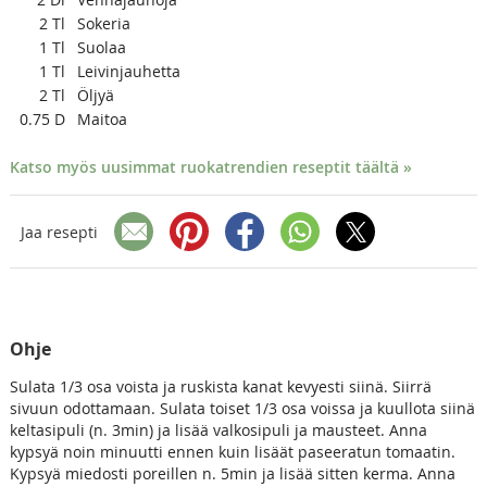
2
Tl
Sokeria
1
Tl
Suolaa
1
Tl
Leivinjauhetta
2
Tl
Öljyä
0.75
D
Maitoa
Katso myös uusimmat ruokatrendien reseptit täältä »
Jaa resepti
Ohje
Sulata 1/3 osa voista ja ruskista kanat kevyesti siinä. Siirrä
sivuun odottamaan. Sulata toiset 1/3 osa voissa ja kuullota siinä
keltasipuli (n. 3min) ja lisää valkosipuli ja mausteet. Anna
kypsyä noin minuutti ennen kuin lisäät paseeratun tomaatin.
Kypsyä miedosti poreillen n. 5min ja lisää sitten kerma. Anna