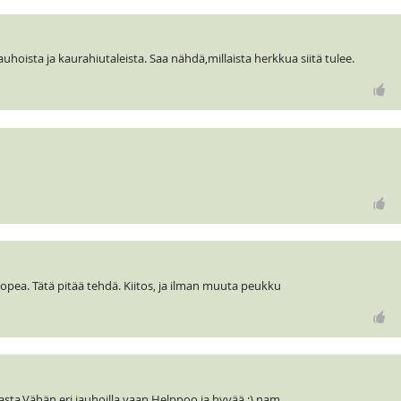
uhoista ja kaurahiutaleista. Saa nähdä,millaista herkkua siitä tulee.
nopea. Tätä pitää tehdä. Kiitos, ja ilman muuta peukku
aasta.Vähän eri jauhoilla vaan.Helppoo ja hyvää :) nam