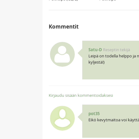
Kommentit
Satu-D
Reseptin tekijä
Leipä on todella helppo ja
kyljestä!)
Kirjaudu sisään kommentoidaksesi
pot35
Eikö kevytmaitoa voi käytt