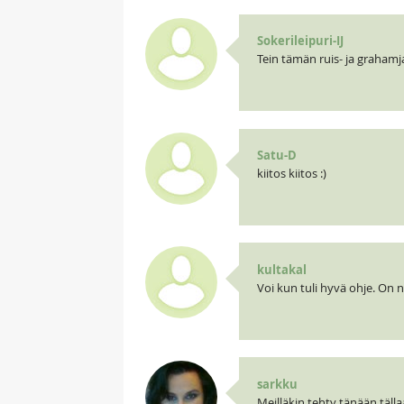
Sokerileipuri-IJ
Tein tämän ruis- ja grahamja
Satu-D
kiitos kiitos :)
kultakal
Voi kun tuli hyvä ohje. On 
sarkku
Meilläkin tehty tänään täll