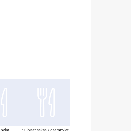
mpylät
Suloiset sekasikiösämpylät