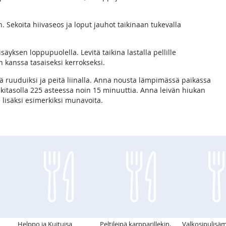
 Sekoita hiivaseos ja loput jauhot taikinaan tukevalla
säyksen loppupuolella. Levitä taikina lastalla pellille
n kanssa tasaiseksi kerrokseksi.
ellä ruuduiksi ja peitä liinalla. Anna nousta lämpimässä paikassa
eskitasolla 225 asteessa noin 15 minuuttia. Anna leivän hiukan
oa lisäksi esimerkiksi munavoita.
Helppo ja Kuituisa
Peltileipä karpparillekin.
Valkosipulisä