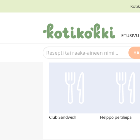
Kotik
ETUSIVU
HA
Suosittelemme myös
Club Sandwich
Helppo peltileipä