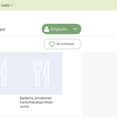
täällä
Kirjaudu
KIT
Muistitaulu
Bazlama, jumalainen
herkutteluleipä ilman
uunia