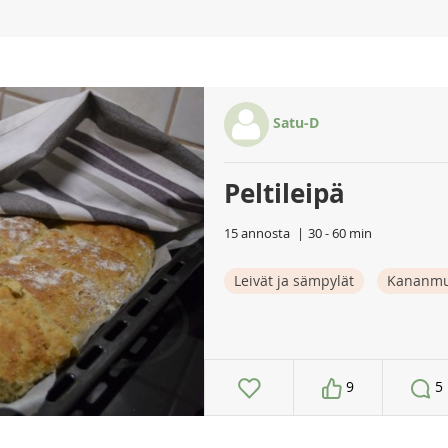
Satu-D
Peltileipä
15 annosta
30 - 60 min
Leivät ja sämpylät
Kananmu
9
5