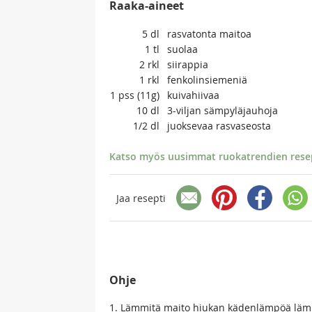
Raaka-aineet
5
dl
rasvatonta maitoa
1
tl
suolaa
2
rkl
siirappia
1
rkl
fenkolinsiemeniä
1
pss (11g)
kuivahiivaa
10
dl
3-viljan sämpyläjauhoja
1/2
dl
juoksevaa rasvaseosta
Katso myös uusimmat ruokatrendien resept
Jaa resepti
Ohje
1. Lämmitä maito hiukan kädenlämpöä lämpi