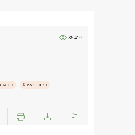
86 410
naton
Kasvisruoka