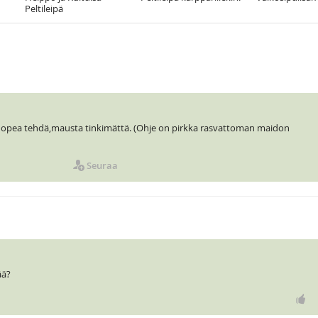
Peltileipä
 nopea tehdä,mausta tinkimättä. (Ohje on pirkka rasvattoman maidon
Seuraa
ää?