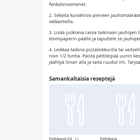
fenkolinsiemenet.
2. Sekoita kuivahiiva pieneen jauhomäärään.
vatkaimella.
3. Lisää juokseva rasva taikinaan jauhojen li
leivinpaperin päälle ja taputtele se jauhoje
4. Leikkaa taikina pizzaleikkurilla tai veits
noin 1/2 tuntia. Paista peltileipää uunin k
jäähtyä liinan alla ja taita ruudut irti. Tarj
Samankaltaisia reseptejä
Peltileipä (GL, L)
Peltileipä