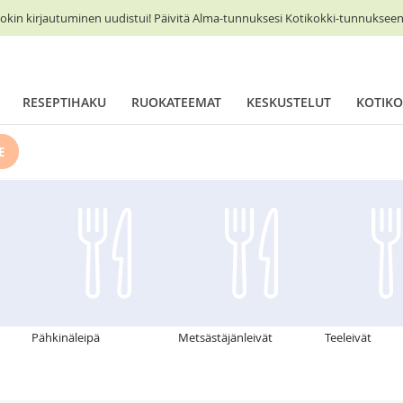
okin kirjautuminen uudistui! Päivitä Alma-tunnuksesi Kotikokki-tunnukseen 
RESEPTIHAKU
RUOKATEEMAT
KESKUSTELUT
KOTIKO
E
Pähkinäleipä
Metsästäjänleivät
Teeleivät