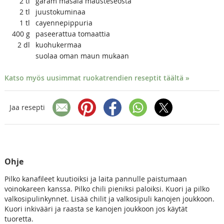
2
tl
garam masala mausteseosta
2
tl
juustokuminaa
1
tl
cayennepippuria
400
g
paseerattua tomaattia
2
dl
kuohukermaa
suolaa oman maun mukaan
Katso myös uusimmat ruokatrendien reseptit täältä »
Jaa resepti
Ohje
Pilko kanafileet kuutioiksi ja laita pannulle paistumaan
voinokareen kanssa. Pilko chili pieniksi paloiksi. Kuori ja pilko
valkosipulinkynnet. Lisää chilit ja valkosipuli kanojen joukkoon.
Kuori inkivääri ja raasta se kanojen joukkoon jos käytät
tuoretta.