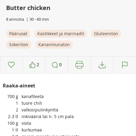
Butter chicken
8 annosta
30 - 60 min
Pääruoat
Kastikkeet ja marinadit
Gluteeniton
Sokeriton
Kananmunaton
2
0
Raaka-aineet
700
g
kanafileetä
1
tuore chili
2
valkosipulinkynttä
2-3
tl
inkivääriä tai n. 5 cm pala
100
g
voita
1
tl
kurkumaa