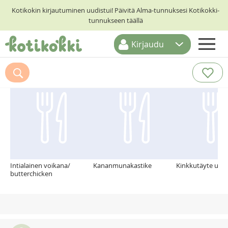
Kotikokin kirjautuminen uudistui! Päivitä Alma-tunnuksesi Kotikokki-
tunnukseen täällä
Kirjaudu
ETUSIVU
Suosittelemme myös
RESEPTIHAKU
RUOKATEEMAT
KESKUSTELUT
KOTIKOKIT
Intialainen voikana/
Kananmunakastike
Kinkkutäyte uuni
butterchicken