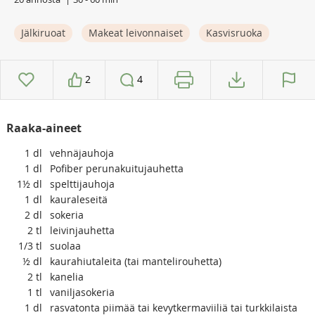
Jälkiruoat
Makeat leivonnaiset
Kasvisruoka
2
4
Raaka-aineet
1
dl
vehnäjauhoja
1
dl
Pofiber perunakuitujauhetta
1½
dl
spelttijauhoja
1
dl
kauraleseitä
2
dl
sokeria
2
tl
leivinjauhetta
1/3
tl
suolaa
½
dl
kaurahiutaleita (tai mantelirouhetta)
2
tl
kanelia
1
tl
vaniljasokeria
1
dl
rasvatonta piimää tai kevytkermaviiliä tai turkkilaista