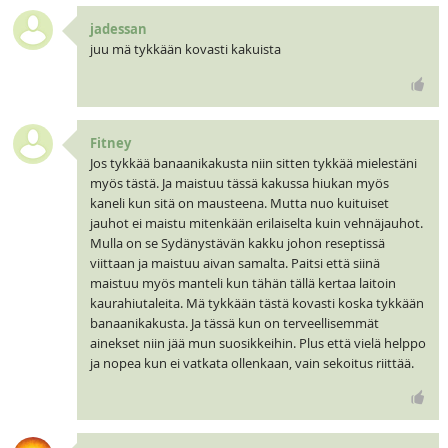
jadessan
juu mä tykkään kovasti kakuista
Fitney
Jos tykkää banaanikakusta niin sitten tykkää mielestäni
myös tästä. Ja maistuu tässä kakussa hiukan myös
kaneli kun sitä on mausteena. Mutta nuo kuituiset
jauhot ei maistu mitenkään erilaiselta kuin vehnäjauhot.
Mulla on se Sydänystävän kakku johon reseptissä
viittaan ja maistuu aivan samalta. Paitsi että siinä
maistuu myös manteli kun tähän tällä kertaa laitoin
kaurahiutaleita. Mä tykkään tästä kovasti koska tykkään
banaanikakusta. Ja tässä kun on terveellisemmät
ainekset niin jää mun suosikkeihin. Plus että vielä helppo
ja nopea kun ei vatkata ollenkaan, vain sekoitus riittää.