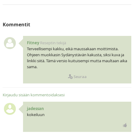
Kommentit
Fitney
Reseptin tekijä
Terveellisempi kakku, eikä maussakaan moittimista.
Ohjeen muokkasin Sydänystävän kakusta, siksi kuva ja
linkki siitä. Tämä versio kuituisempi mutta maultaan aika
sama.
Seuraa
Kirjaudu sisään kommentoidaksesi
jadessan
kokeiluun