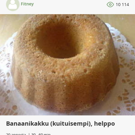
Fitney
10 114
Banaanikakku (kuituisempi), helppo
20 annosta
30 - 60 min