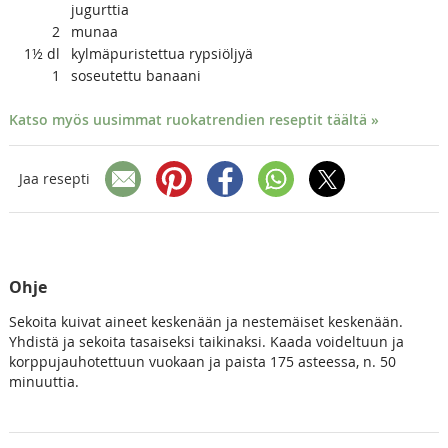
jugurttia
2
munaa
1½
dl
kylmäpuristettua rypsiöljyä
1
soseutettu banaani
Katso myös uusimmat ruokatrendien reseptit täältä »
Jaa resepti
Ohje
Sekoita kuivat aineet keskenään ja nestemäiset keskenään.
Yhdistä ja sekoita tasaiseksi taikinaksi. Kaada voideltuun ja
korppujauhotettuun vuokaan ja paista 175 asteessa, n. 50
minuuttia.