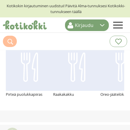
Kotikokin kirjautuminen uudistui! Päivitä Alma-tunnuksesi Kotikokki-
tunnukseen täällä
Kirjaudu
ETUSIVU
Suosittelemme myös
RESEPTIHAKU
RUOKATEEMAT
KESKUSTELUT
KOTIKOKIT
Pirteä puolukkapiiras
Raakakakku
Oreo-jäätelökak