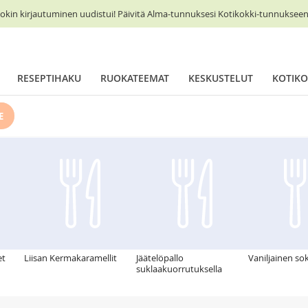
okin kirjautuminen uudistui! Päivitä Alma-tunnuksesi Kotikokki-tunnukseen 
RESEPTIHAKU
RUOKATEEMAT
KESKUSTELUT
KOTIKO
E
et
Liisan Kermakaramellit
Jäätelöpallo
Vaniljainen so
suklaakuorrutuksella