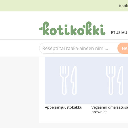
Kotik
ETUSIVU
HA
Suosittelemme myös
Appelsiinijuustokakku
Vegaanin omalaatuis
browniet