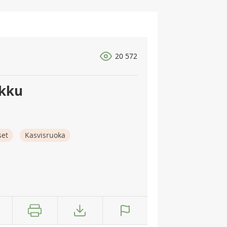
20 572
akku
set
Kasvisruoka