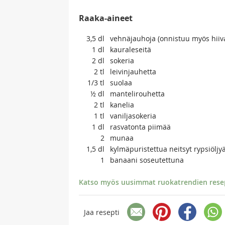
Raaka-aineet
3,5
dl
vehnäjauhoja (onnistuu myös hiiva
1
dl
kauraleseitä
2
dl
sokeria
2
tl
leivinjauhetta
1/3
tl
suolaa
½
dl
mantelirouhetta
2
tl
kanelia
1
tl
vaniljasokeria
1
dl
rasvatonta piimää
2
munaa
1,5
dl
kylmäpuristettua neitsyt rypsiöljyä
1
banaani soseutettuna
Katso myös uusimmat ruokatrendien resept
Jaa resepti