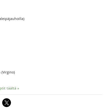
leipäjauhoilla)
 (Virgino)
it täältä »