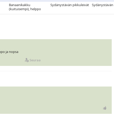
Banaanikakku
Sydänystävän pikkuleivät
Sydänystävän 
(kuituisempi), helppo
ppo ja nopsa
Seuraa