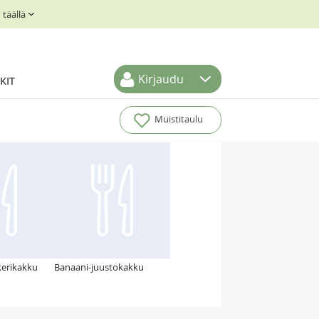
täällä
Kirjaudu
KIT
Muistitaulu
kerikakku
Banaani-juustokakku