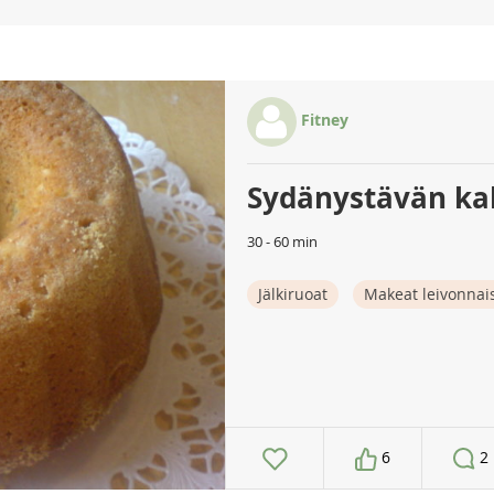
Fitney
Sydänystävän k
30 - 60 min
Jälkiruoat
Makeat leivonnai
6
2