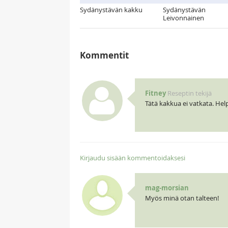
Sydänystävän kakku
Sydänystävän
Leivonnainen
Kommentit
Fitney
Reseptin tekijä
Tätä kakkua ei vatkata. Hel
Kirjaudu sisään kommentoidaksesi
mag-morsian
Myös minä otan talteen!