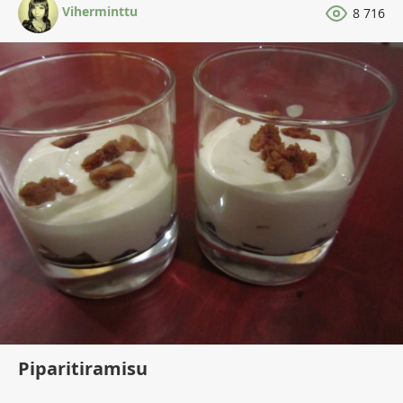
Viherminttu
8 716
Piparitiramisu