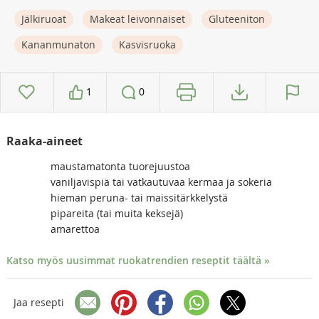
Jälkiruoat
Makeat leivonnaiset
Gluteeniton
Kananmunaton
Kasvisruoka
1
0
Raaka-aineet
maustamatonta tuorejuustoa
vaniljavispiä tai vatkautuvaa kermaa ja sokeria
hieman peruna- tai maissitärkkelystä
pipareita (tai muita keksejä)
amarettoa
Katso myös uusimmat ruokatrendien reseptit täältä »
Jaa resepti