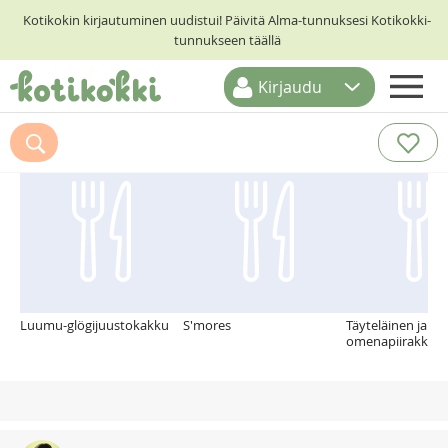
Kotikokin kirjautuminen uudistui! Päivitä Alma-tunnuksesi Kotikokki-
tunnukseen täällä
Kirjaudu
ETUSIVU
Suosittelemme myös
RESEPTIHAKU
RUOKATEEMAT
KESKUSTELUT
KOTIKOKIT
Luumu-glögijuustokakku
S'mores
Täyteläinen ja ra
omenapiirakka