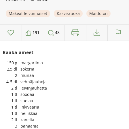
Makeat leivonnaiset
Kasvisruoka
Maidoton
191
48
Raaka-aineet
150
g
margariinia
2,5
dl
sokeria
2
munaa
4-5
dl
vehnäjauhoja
2
tl
leivinjauhetta
1
tl
soodaa
1
tl
suolaa
1
tl
inkivääriä
1
tl
neilikkaa
2
tl
kanelia
3
banaania