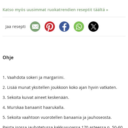
Katso myös uusimmat ruokatrendien reseptit täältä »
Jaa resepti
Ohje
1. Vaahdota sokeri ja margariini.
2. Lisää munat yksitellen joukkoon koko ajan hyvin vatkaten.
3. Sekoita kuivat aineet keskenään.
4. Murskaa banaanit haarukalla.
5. Sekoita vaahtoon vuorotellen banaania ja jauhoseosta.
Paista isossa jauhotetussa kakkuvuoassa 170 asteessa n. 50-60