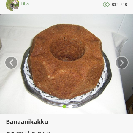
Lilja
832 748
‹
›
Banaanikakku
20 annosta
30 - 60 min