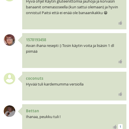
Hyvä ohje! Käytin gluteenittomia jauhoja ja korvasin
banaanit omenasoseella (kun sattui olemaan) ja hyvin
onnistui! Paitsi että ei enää ole banaanikakku 😁
1578193458
Aivan ihana resepti :) Tosin käytin voita ja lisäsin 1 dl
piimää
coconuts
Hyvää tuli kardemumma versiolla
Bettan
Ihanaa, peukku tuli !
1