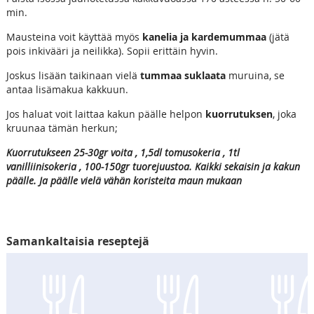
min.
Mausteina voit käyttää myös
kanelia ja kardemummaa
(jätä
pois inkivääri ja neilikka). Sopii erittäin hyvin.
Joskus lisään taikinaan vielä
tummaa suklaata
muruina, se
antaa lisämakua kakkuun.
Jos haluat voit laittaa kakun päälle helpon
kuorrutuksen
, joka
kruunaa tämän herkun;
Kuorrutukseen 25-30gr voita , 1,5dl tomusokeria , 1tl
vanilliinisokeria , 100-150gr tuorejuustoa. Kaikki sekaisin ja kakun
päälle. Ja päälle vielä vähän koristeita maun mukaan
Samankaltaisia reseptejä