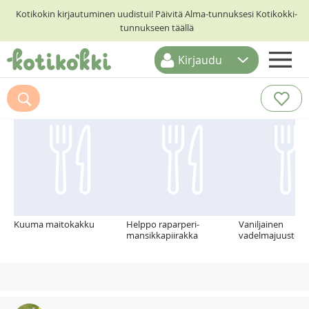
Kotikokin kirjautuminen uudistui! Päivitä Alma-tunnuksesi Kotikokki-
tunnukseen täällä
Kirjaudu
ETUSIVU
Suosittelemme myös
RESEPTIHAKU
RUOKATEEMAT
KESKUSTELUT
KOTIKOKIT
Kuuma maitokakku
Helppo raparperi-
Vaniljainen
mansikkapiirakka
vadelmajuustok