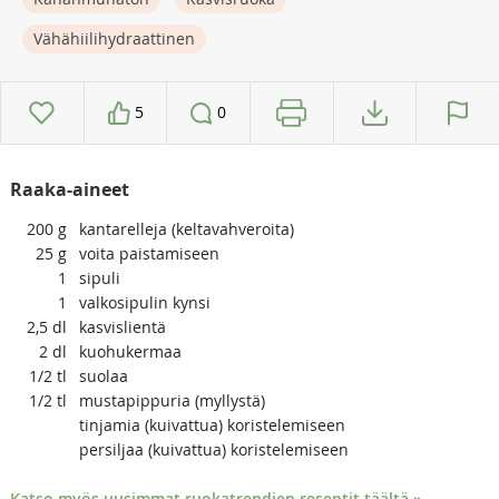
Vähähiilihydraattinen
5
0
Raaka-aineet
200
g
kantarelleja (keltavahveroita)
25
g
voita paistamiseen
1
sipuli
1
valkosipulin kynsi
2,5
dl
kasvislientä
2
dl
kuohukermaa
1/2
tl
suolaa
1/2
tl
mustapippuria (myllystä)
tinjamia (kuivattua) koristelemiseen
persiljaa (kuivattua) koristelemiseen
Katso myös uusimmat ruokatrendien reseptit täältä »