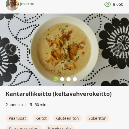
jeserno
8 660
‹
›
Kantarellikeitto (keltavahverokeitto)
2 annosta
15 - 30 min
Pääruoat
Keitot
Gluteeniton
Sokeriton
Kananmunaton
Kasvisruoka