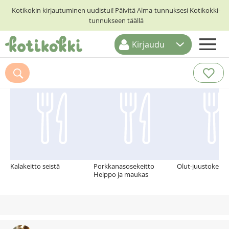
Kotikokin kirjautuminen uudistui! Päivitä Alma-tunnuksesi Kotikokki-
tunnukseen täällä
Kirjaudu
ETUSIVU
Suosittelemme myös
RESEPTIHAKU
RUOKATEEMAT
KESKUSTELUT
KOTIKOKIT
Kalakeitto seistä
Porkkanasosekeitto
Olut-juustokeitto
Helppo ja maukas