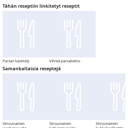
Tähän reseptiin linkitetyt reseptit
Parsan käsittely
Vihreä parsakeitto
Samankaltaisia reseptejä
Sitruunainen
Sitruunainen
Sitruunainen
vuohenjuusto-
katkarapupasta
kukkakaalikeitto