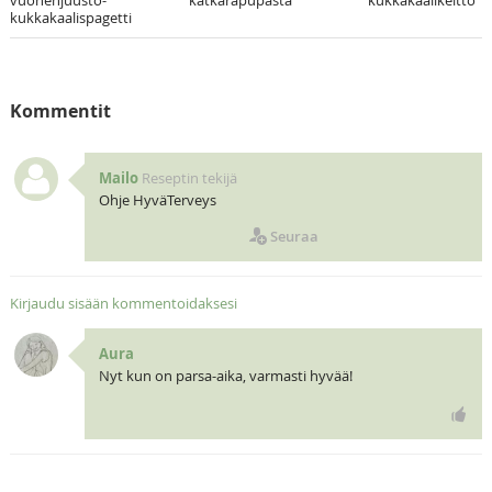
kukkakaalispagetti
Kommentit
Mailo
Reseptin tekijä
Ohje HyväTerveys
Seuraa
Kirjaudu sisään kommentoidaksesi
Aura
Nyt kun on parsa-aika, varmasti hyvää!