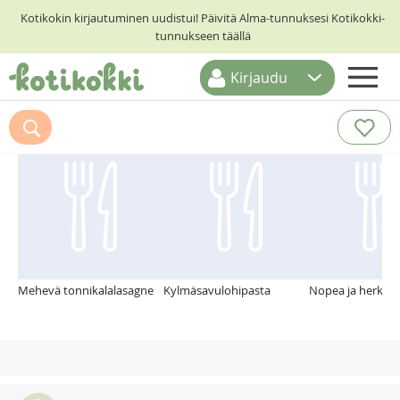
Kotikokin kirjautuminen uudistui! Päivitä Alma-tunnuksesi Kotikokki-
tunnukseen täällä
Kirjaudu
ETUSIVU
Suosittelemme myös
RESEPTIHAKU
RUOKATEEMAT
KESKUSTELUT
KOTIKOKIT
Mehevä tonnikalalasagne
Kylmäsavulohipasta
Nopea ja herkull