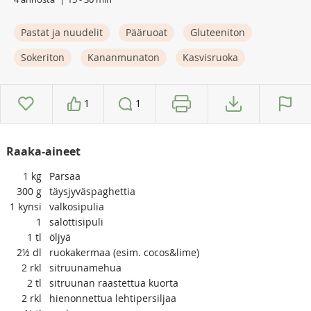
Pastat ja nuudelit
Pääruoat
Gluteeniton
Sokeriton
Kananmunaton
Kasvisruoka
1
1
Raaka-aineet
1
kg
Parsaa
300
g
täysjyväspaghettia
1
kynsi
valkosipulia
1
salottisipuli
1
tl
öljyä
2½
dl
ruokakermaa (esim. cocos&lime)
2
rkl
sitruunamehua
2
tl
sitruunan raastettua kuorta
2
rkl
hienonnettua lehtipersiljaa