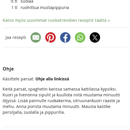
½
tl
suolaa
1
tl
ruohittua mustapippuria
Katso myös uusimmat ruokatrendien reseptit täältä »
Jaa resepti
Ohje
Käsittele parsat:
Ohje alla linkissä
Keitä parsat, spaghetin kanssa samassa kattilassa kypsiksi.
Kuori ja hienonna sipulit ja kuullota niitä muutama minuutti
öljyssä. Lisää pannulle ruokakerma, sitruunankuori raaste ja
mehu. Anna porista muutama minuutti. Mausta kastike
persiljalla, suolalla ja pippurilla.