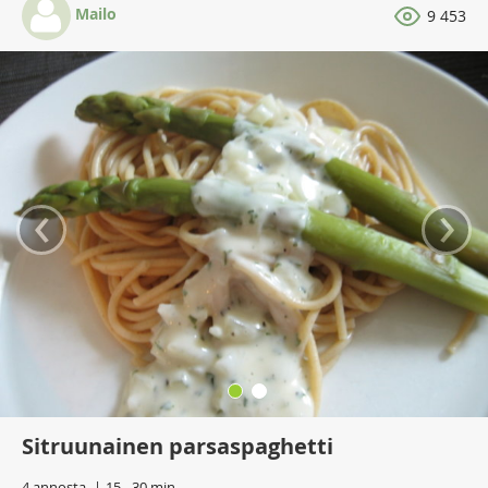
Mailo
9 453
‹
›
Sitruunainen parsaspaghetti
4 annosta
15 - 30 min