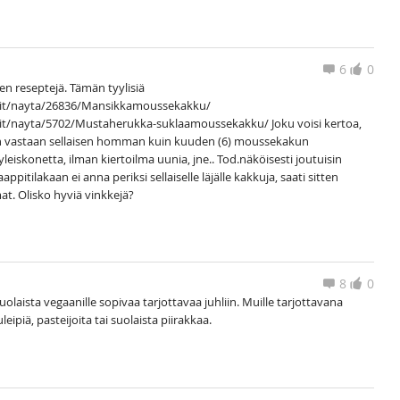
6
0
n reseptejä. Tämän tyylisiä
ptit/nayta/26836/Mansikkamoussekakku/
tit/nayta/5702/Mustaherukka-suklaamoussekakku/ Joku voisi kertoa,
n vastaan sellaisen homman kuin kuuden (6) moussekakun
yleiskonetta, ilman kiertoilma uunia, jne.. Tod.näköisesti joutuisin
itilakaan ei anna periksi sellaiselle läjälle kakkuja, saati sitten
t. Olisko hyviä vinkkejä?
8
0
laista vegaanille sopivaa tarjottavaa juhliin. Muille tarjottavana
ipiä, pasteijoita tai suolaista piirakkaa.