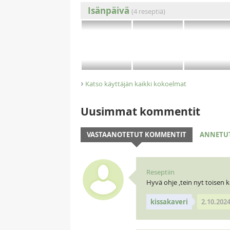
Isänpäivä
(4 reseptiä)
›
Katso käyttäjän kaikki kokoelmat
Uusimmat kommentit
VASTAANOTETUT KOMMENTIT
ANNETU
Reseptiin
Hyvä ohje ,tein nyt toisen ker
kissakaveri
2.10.202