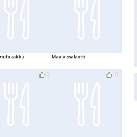
omutakakku
Maalaissalaatti
6
10