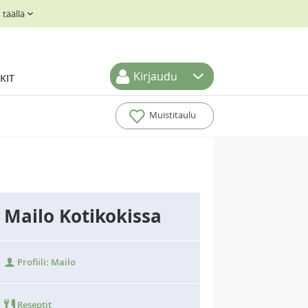
täällä
Kirjaudu
KIT
Muistitaulu
Mailo Kotikokissa
Profiili: Mailo
Reseptit