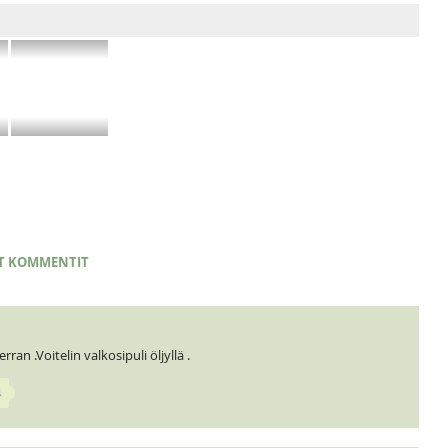
T KOMMENTIT
ran .Voitelin valkosipuli öljyllä .
4