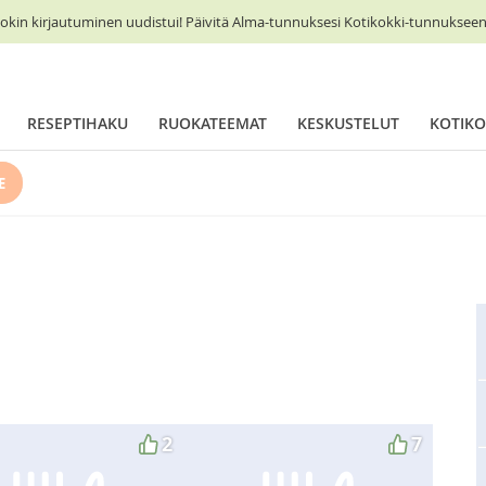
okin kirjautuminen uudistui! Päivitä Alma-tunnuksesi Kotikokki-tunnukseen 
RESEPTIHAKU
RUOKATEEMAT
KESKUSTELUT
KOTIKO
E
2
7