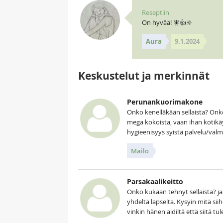
Reseptiin
On hyvää! 🧚👍🔆
Aura
9.1.2024
Keskustelut ja merkinnät
Perunankuorimakone
Onko kenelläkään sellaista? Onko
mega kokoista, vaan ihan kotikä
hygieenisyys syistä palvelu/valm
Mailo
Parsakaalikeitto
Onko kukaan tehnyt sellaista? ja
yhdeltä lapselta. Kysyin mitä si
vinkin hänen äidiltä että siitä tu