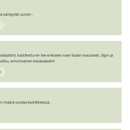
elä sämpylät uuniin .
4
laattini, kastiketta en tee erikseen vaan lisään mausteet, öljyn ja
Peukku, erinomainen kesäsalaatti!
4
on määrä suolaa kastikkeessa.