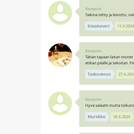
Reseptiin
Taikina tehty ja leivottu ,vi
kissakaveri
11.9.202
Reseptiin
Tähän tapaan laitan monet sa
etikan päälle ja sekoitan. 
Taskuvenus
27.6.202
Reseptiin
Hyvä salaatti mutta tolkut
Murokko
26.6.2024