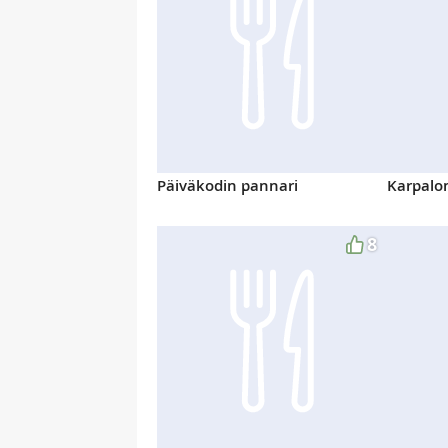
Päiväkodin pannari
Karpal
8