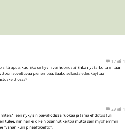
17
1
 siitä apua, kuoriiko se hyvin vai huonosti? Enkä nyt tarkoita mitään
yttöön soveltuvaa pienempää. Saako sellaista edes käyttää
istuskeittiössä?
29
1
 miten? Teen nykyisin päiväkodissa ruokaa ja tämä ehdotus tuli
ihen tulee, niin hän ei oikein osannut kertoa mutta sain myöhemmin
lee "vähän kuin pinaattikeitto".