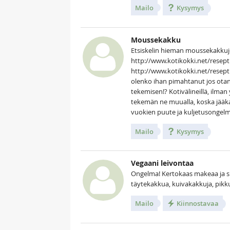
Mailo
Kysymys
Moussekakku
Etsiskelin hieman moussekakkuje
http://www.kotikokki.net/rese
http://www.kotikokki.net/resep
olenko ihan pimahtanut jos ota
tekemisen!? Kotivälineillä, ilman 
tekemän ne muualla, koska jääkaapp
vuokien puute ja kuljetusongelma
Mailo
Kysymys
Vegaani leivontaa
Ongelma! Kertokaas makeaa ja suo
täytekakkua, kuivakakkuja, pikkule
Mailo
Kiinnostavaa