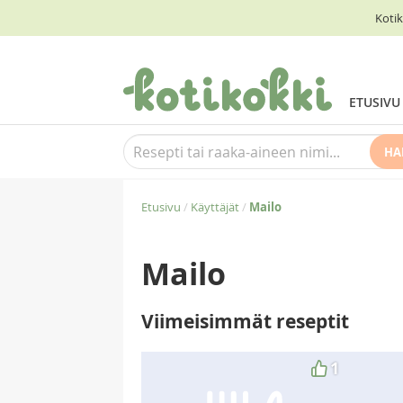
Kotik
ETUSIVU
HA
Etusivu
/
Käyttäjät
/
Mailo
Mailo
Viimeisimmät reseptit
1